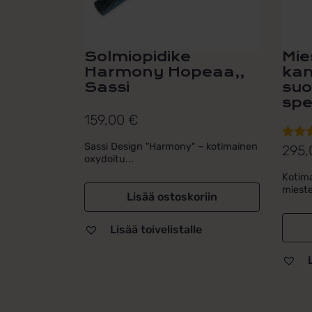
sivull
Solmiopidike
Mie
Harmony Hopeaa,,
ka
Sassi
suo
spe
159,00
€
Sassi Design "Harmony" – kotimainen
295
Arvos
oxydoitu...
tuotte
Kotima
5.00
/ 
mieste
Lisää ostoskoriin
Lisää toivelistalle