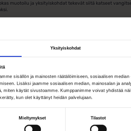
okas muotoilu ja yksityiskohdat tekevät siitä katseet vangitse
aksi.
uksen korkeus ilman lenkkiä on 22 mm ja leveys 16 mm, mikä 
aan. Tämä ajaton ja arvokas koru ilmentää suomalaista kulttu
inaisuudet:
Yksityiskohdat
Materiaali: 585/1000 (14 karaatin) keltakulta
Suomi-leijonan taidokas muotoilu
Mitat: korkeus ilman lenkkiä 22 mm, leveys 16 mm
itä
Symboloi suomalaisuutta ja vahvuutta
mme sisällön ja mainosten räätälöimiseen, sosiaalisen median
Toimitetaan korurasiassa
iseen. Lisäksi jaamme sosiaalisen median, mainosalan ja analy
, miten käytät sivustoamme. Kumppanimme voivat yhdistää näitä t
n kerätty, kun olet käyttänyt heidän palvelujaan.
Mieltymykset
Tilastot
Ohjeita sormuksen tai korun koon