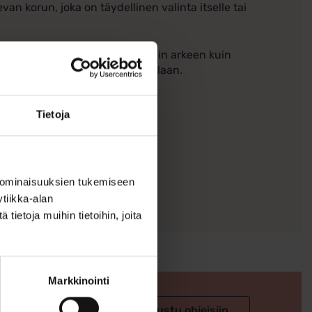
van korun, joka on täydellinen valinta itselle tai
tekee siitä sopivan kokoisen niin arkeen kuin
uria ja tyylikkyyttä parhaimmillaan.
Tietoja
 ominaisuuksien tukemiseen
tiikka-alan
ietoja muihin tietoihin, joita
Markkinointi
 valintaan
Tutustu ohjeisiin