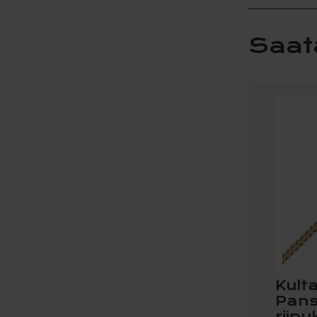
Saat
Tällä
tuotteel
on
useamp
muunne
Voit
tehdä
valinna
tuottee
sivulla.
Kult
Pans
riip