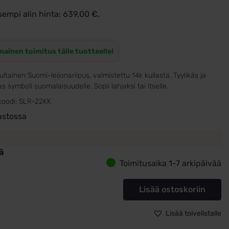
sempi alin hinta:
639,00
€
.
mainen toimitus tälle tuotteelle!
ultainen Suomi-leijonariipus, valmistettu 14k kullasta. Tyylikäs ja
s symboli suomalaisuudelle. Sopii lahjaksi tai itselle.
koodi:
SLR-22KK
astossa
ä
Toimitusaika 1-7 arkipäivää
inen
i-
Lisää ostoskoriin
nariipus
ä
Lisää toivelistalle