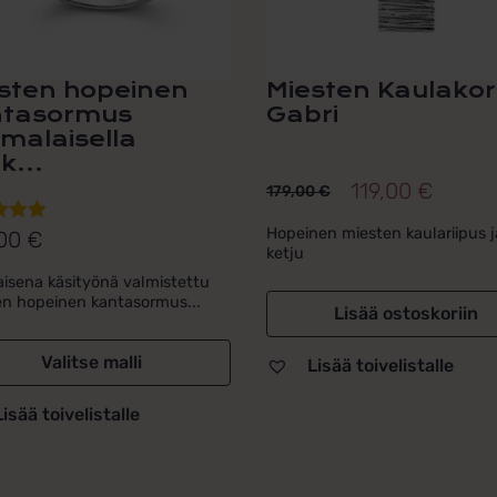
a.
sten hopeinen
Miesten Kaulako
ntasormus
Gabri
malaisella
k...
119,00
€
179,00
€
Alkuperäinen
Nykyinen
hinta
hinta
Hopeinen miesten kaulariipus j
,00
€
telu
ketju
oli:
on:
esta:
isena käsityönä valmistettu
5
179,00 €.
119,00 €.
n hopeinen kantasormus...
Lisää ostoskoriin
Valitse malli
Lisää toivelistalle
Lisää toivelistalle