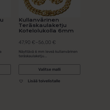
sivulla.
ru
Kullanvärinen
Teräskaulaketju
Kotelolukolla 6mm
47,90
€
–
56,00
€
Hintaluokka:
47,90 €
a
Näyttävä 6 mm leveä kullanvärinen
teräskaulaketju...
-
56,00 €
Valitse malli
Lisää toivelistalle