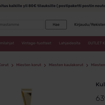
itus kaikille yli 80€ tilauksille ( postipaketti postin nou
Search
Hae
Kirjaudu/Rekiste
for:
mmilahjat
Vintage-tuotteet
Lahjaideoita
OUTLET 
Korut
Miesten korut
Miesten kaulakorut
Miesten
K
63