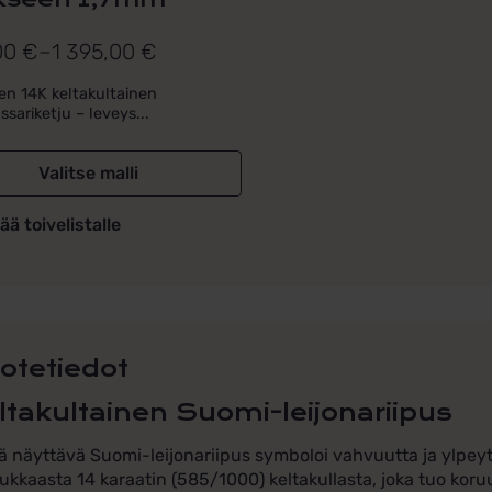
,00
€
–
1 395,00
€
uokka:
nen 14K keltakultainen
sariketju – leveys...
0 €
Valitse malli
0 €
ää toivelistalle
otetiedot
ltakultainen Suomi-leijonariipus
 näyttävä Suomi-leijonariipus symboloi vahvuutta ja ylpeyt
ukkaasta 14 karaatin (585/1000) keltakullasta, joka tuo koru