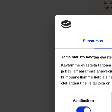
taid
lahj
Riip
juhl
Om
Suostumus
Tämä sivusto käyttää eväste
Käytämme evästeitä tarjoama
ja kävijämäärämme analysoim
kumppaneillemme tietoja siitä
olet antanut heille tai joita o
Suostumuksen
Välttämätön
valinta