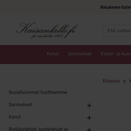
Siirry
Ilmainen toim
sisältöön
Korut
Sormukset
Kaste- ja ku
Kaisankello.fi
Etusivu
Suosituimmat tuotteemme
Sormukset
Korut
Ristiäislahjat, kastelahjat ja