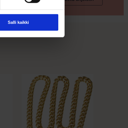
Salli kaikki
Tällä
tuotteella
on
useampi
muunnelma.
Voit
tehdä
valinnat
tuotteen