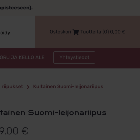
topisteeseen).
Ostoskori
Tuotteita (0)
0,00
€
röidy
Yhteystiedot
KORU JA KELLO ALE
 riipukset
Kultainen Suomi-leijonariipus
ultainen Suomi-leijonariipus
9,00
€