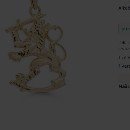
Aikai
✅ Il
Keltak
arvoka
Tuote
1 var
Määr
Kulta
Suom
leijo
määr