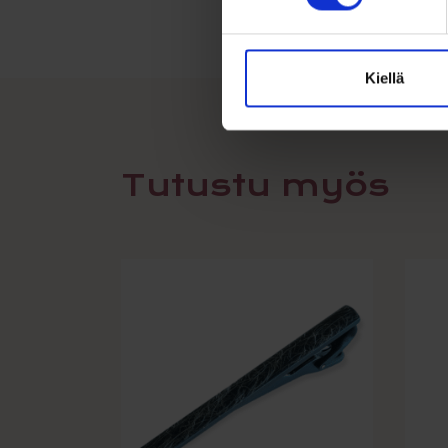
Kiellä
Tutustu myös
Tällä
tuotte
on
usea
muun
Voit
tehdä
valin
tuott