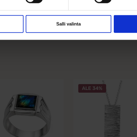
Salli valinta
ALE 34%
ella
mpi
nelma.
nat
een