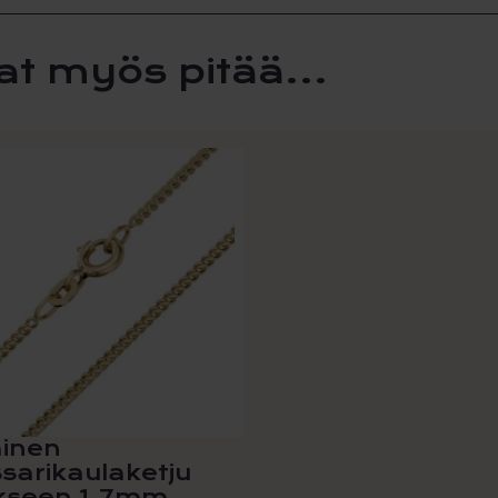
at myös pitää...
la
i
lma.
t
n
ainen
sarikaulaketju
ukseen 1,7mm