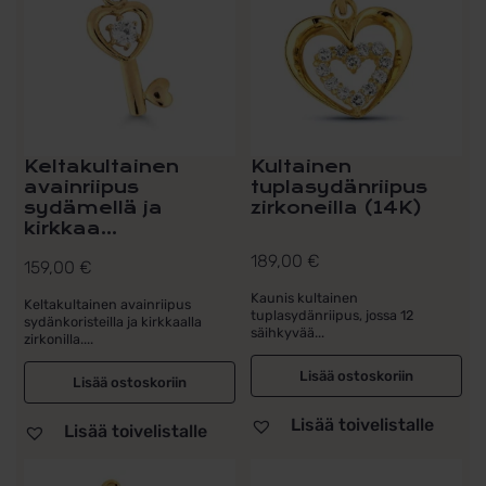
Keltakultainen
Kultainen
avainriipus
tuplasydänriipus
sydämellä ja
zirkoneilla (14K)
kirkkaa...
189,00
€
159,00
€
Kaunis kultainen
Keltakultainen avainriipus
tuplasydänriipus, jossa 12
sydänkoristeilla ja kirkkaalla
säihkyvää...
zirkonilla....
Lisää ostoskoriin
Lisää ostoskoriin
Lisää toivelistalle
Lisää toivelistalle