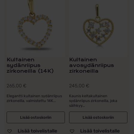
Kultainen
Kultainen
sydänriipus
avosydänriipus
zirkoneilla (14K)
zirkoneilla
265,00
€
245,00
€
Elegantti kultainen sydänriipus
Kaunis keltakultainen
zirkoneilla, valmistettu 14K...
sydänriipus zirkoneilla, joka
säihkyy...
Lisää ostoskoriin
Lisää ostoskoriin
Lisää toivelistalle
Lisää toivelistalle