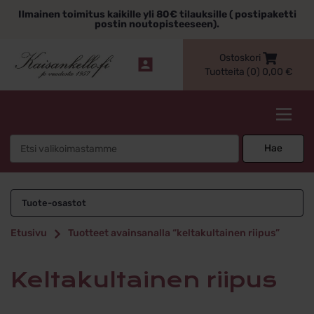
Siirry
Ilmainen toimitus kaikille yli 80€ tilauksille ( postipaketti
sisältöön
postin noutopisteeseen).
Ostoskori
Tuotteita (0)
0,00
€
Kaisankello.fi
Search
Hae
for:
keltakultainen riipus
Tuote-osastot
Etusivu
Tuotteet avainsanalla “keltakultainen riipus”
keltakultainen riipus