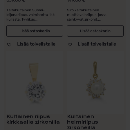
639,00
€
149,00
€
Keltakultainen Suomi-
Siro keltakultainen
leijonariipus, valmistettu 14k
nuottiavainriipus, jossa
kullasta. Tyylikäs...
säihkyvät zirkonit....
Lisää ostoskoriin
Lisää ostoskoriin
Lisää toivelistalle
Lisää toivelistalle
Kultainen riipus
Kultainen
kirkkaalla zirkonilla
helmiriipus
zirkoneilla