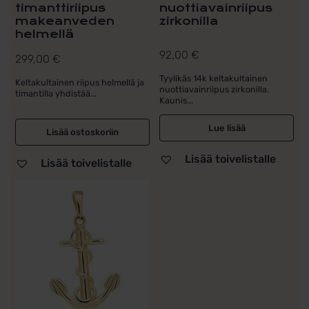
timanttiriipus
nuottiavainriipus
makeanveden
zirkonilla
helmellä
92,00
€
299,00
€
Tyylikäs 14k keltakultainen
Keltakultainen riipus helmellä ja
nuottiavainriipus zirkonilla.
timantilla yhdistää...
Kaunis...
Lue lisää
Lisää ostoskoriin
Lisää toivelistalle
Lisää toivelistalle