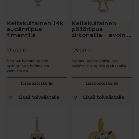
Keltakultainen 14k
Keltakultainen
sydänriipus
pöllöriipus
timantilla
zirkoneilla – avoin ...
139,00
€
179,00
€
Siro 14k keltakultainen
Keltakultainen pöllöriipus
sydänriipus, kotimaista
avoimella rungolla ja kirkkailla...
valmistusta....
Lisää ostoskoriin
Lisää ostoskoriin
Lisää toivelistalle
Lisää toivelistalle