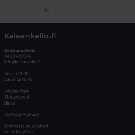
Tutustu toimitusehtoihin
Kaisankello.fi
Asiakaspalvelu
0400 489348
info@kaisankello.fi
Arkisin 10-19
Lauantai 10-16
Yritysesittely
Yhteystiedot
Blogit
ASIAKASPALVELU
Toimitus ja palautukset
Usein kysyttyä