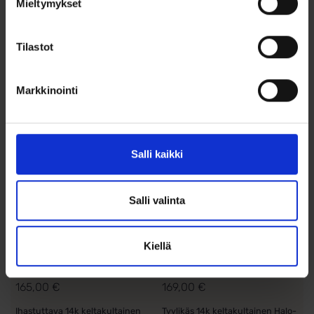
Mieltymykset
Lisää ostoskoriin
Lisää ostoskoriin
Tilastot
Lisää toivelistalle
Lisää toivelistalle
Markkinointi
Salli kaikki
Salli valinta
Keltakultainen
Kultariipus “Halo”
kissariipus
zirkoneilla
Kiellä
zirkoneilla
165,00
€
169,00
€
Ihastuttava 14k keltakultainen
Tyylikäs 14k keltakultainen Halo-