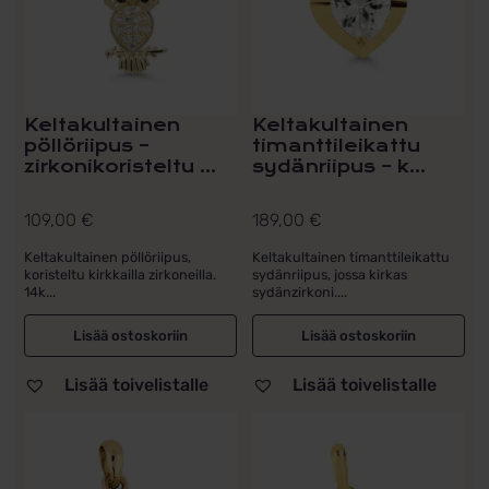
Keltakultainen
Keltakultainen
pöllöriipus –
timanttileikattu
zirkonikoristeltu ...
sydänriipus – k...
109,00
€
189,00
€
Keltakultainen pöllöriipus,
Keltakultainen timanttileikattu
koristeltu kirkkailla zirkoneilla.
sydänriipus, jossa kirkas
14k...
sydänzirkoni....
Lisää ostoskoriin
Lisää ostoskoriin
Lisää toivelistalle
Lisää toivelistalle