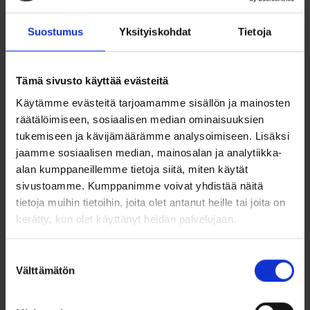
Lisää toivelistalle
Lisää toivelistalle
Suostumus
Yksityiskohdat
Tietoja
Tämä sivusto käyttää evästeitä
Käytämme evästeitä tarjoamamme sisällön ja mainosten
räätälöimiseen, sosiaalisen median ominaisuuksien
tukemiseen ja kävijämäärämme analysoimiseen. Lisäksi
jaamme sosiaalisen median, mainosalan ja analytiikka-
alan kumppaneillemme tietoja siitä, miten käytät
sivustoamme. Kumppanimme voivat yhdistää näitä
Valkokultainen
Keltakultainen
tietoja muihin tietoihin, joita olet antanut heille tai joita on
avosydänriipus
avosydänriipus
kerätty, kun olet käyttänyt heidän palvelujaan.
zirkoneilla
zirkoneilla
179,00
€
175,00
€
Suostumuksen
Välttämätön
valinta
Kaunis 14k valkokultainen
Kaunis 14k keltakultainen
avosydänriipus zirkoneilla on...
avosydänriipus zirkoneilla on...