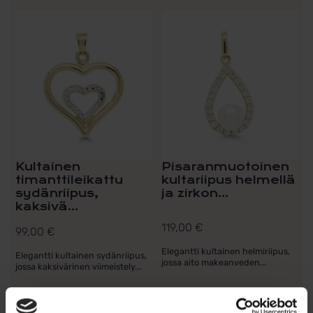
Kultainen
Pisaranmuotoinen
timanttileikattu
kultariipus helmellä
sydänriipus,
ja zirkon...
kaksivä...
119,00
€
99,00
€
Elegantti kultainen helmiriipus,
Elegantti kultainen sydänriipus,
jossa aito makeanveden...
jossa kaksivärinen viimeistely...
Lue lisää
Lue lisää