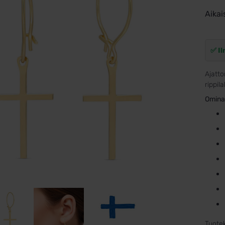
Aikai
✅ Il
Ajatto
rippil
Omina
Tuote