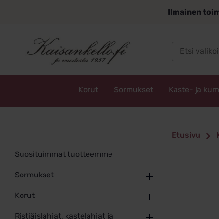
Siirry
Ilmainen toim
sisältöön
Korut
Sormukset
Kaste- ja ku
Kaisankello.fi
Etusivu
Suosituimmat tuotteemme
Sormukset
Korut
Ristiäislahjat, kastelahjat ja