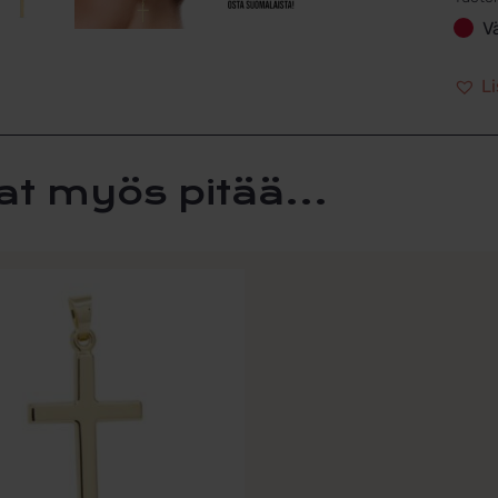
V
Li
at myös pitää...