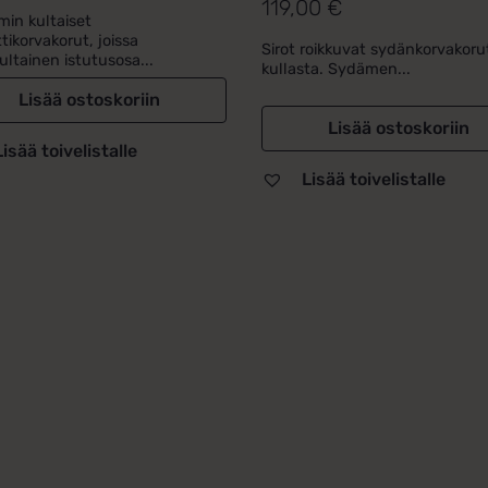
119,00
€
Arvostelu
a
a
in kultaiset
tuotteesta:
tikorvakorut, joissa
Sirot roikkuvat sydänkorvakoru
3.00
/ 5
ultainen istutusosa...
kullasta. Sydämen...
00 €.
00 €.
Lisää ostoskoriin
Lisää ostoskoriin
Lisää toivelistalle
Lisää toivelistalle