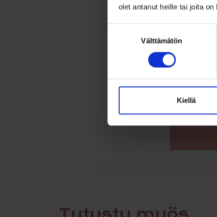
olet antanut heille tai joita o
Suostumuksen
Välttämätön
valinta
Kiellä
Tutustu myös