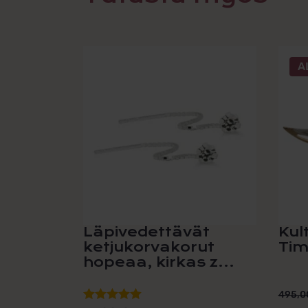
A
Läpivedettävät
Kul
ketjukorvakorut
Tim
hopeaa, kirkas z...
495,0
Alku
Nyky