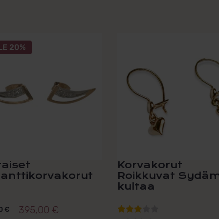
LE 20%
taiset
Korvakorut
anttikorvakorut
Roikkuvat Sydä
kultaa
395,00
€
0
€
peräinen
inen