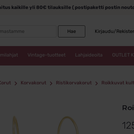
itus kaikille yli 80€ tilauksille ( postipaketti postin nou
Search
Hae
Kirjaudu/Rekiste
for:
mmilahjat
Vintage-tuotteet
Lahjaideoita
OUTLET 
Korut
Korvakorut
Ristikorvakorut
Roikkuvat kult
R
12