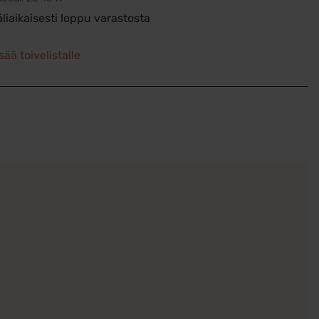
äliaikaisesti loppu varastosta
sää toivelistalle