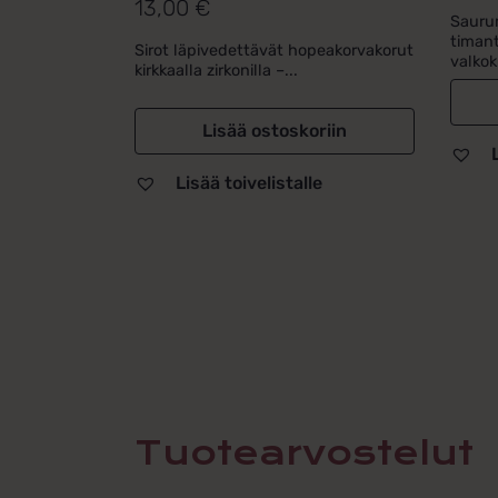
13,00
€
Arvostelu
hint
hint
Saurum
tuotteesta:
timant
Sirot läpivedettävät hopeakorvakorut
oli:
on:
5.00
/ 5
valkok
kirkkaalla zirkonilla –...
495,
395,
Lisää ostoskoriin
Lisää toivelistalle
Tuotearvostelut