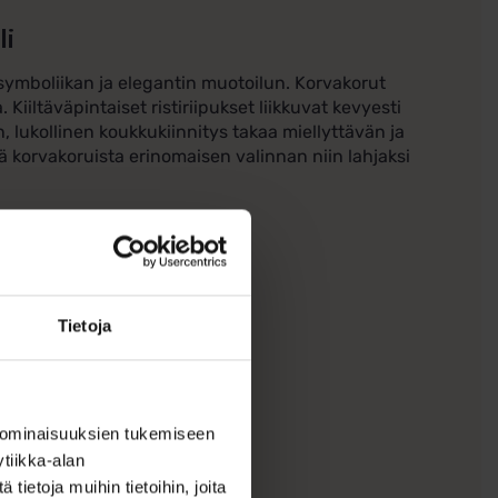
li
symboliikan ja elegantin muotoilun. Korvakorut
Kiiltäväpintaiset ristiriipukset liikkuvat kevyesti
, lukollinen koukkukiinnitys takaa miellyttävän ja
ä korvakoruista erinomaisen valinnan niin lahjaksi
Tietoja
 ominaisuuksien tukemiseen
tiikka-alan
ietoja muihin tietoihin, joita