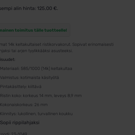
sempi alin hinta:
125,00
€
.
mainen toimitus tälle tuotteelle!
mat 14k keltakultaiset ristikorvakorut. Sopivat erinomaisesti
ahjaksi tai arjen tyylikkääksi asusteeksi.
isuudet:
Materiaali: 585/1000 (14k) keltakultaa
Valmistus: kotimaista käsityötä
Pintakäsittely: kiiltävä
Ristin koko: korkeus 14 mm, leveys 8,9 mm
Kokonaiskorkeus: 26 mm
Kiinnitys: lukollinen, turvallinen koukku
Sopii rippilahjaksi
koodi:
23-1049