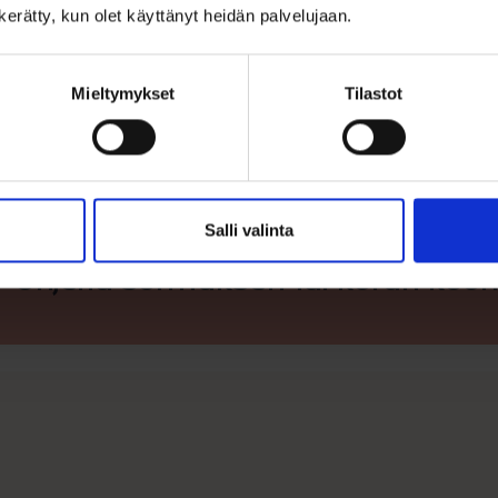
n kerätty, kun olet käyttänyt heidän palvelujaan.
Kiinnitys: lukollinen, turvallinen koukku
Sopii rippilahjaksi
Mieltymykset
Tilastot
Salli valinta
Ohjeita sormuksen tai korun koon