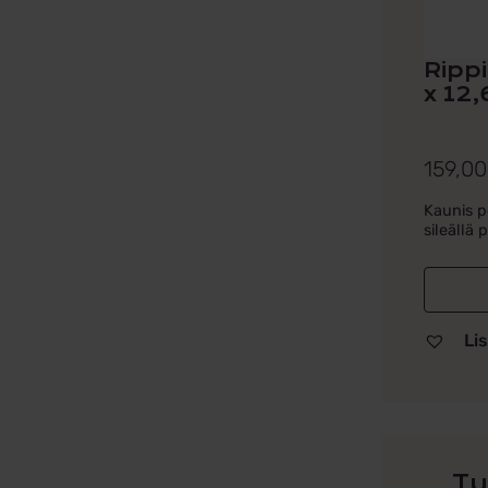
Ripp
x 12
159,0
Kaunis pe
sileällä p
Lis
Tu