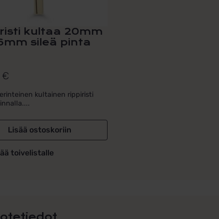
iristi kultaa 20mm
,6mm sileä pinta
0
€
rinteinen kultainen rippiristi
innalla....
Lisää ostoskoriin
ää toivelistalle
otetiedot