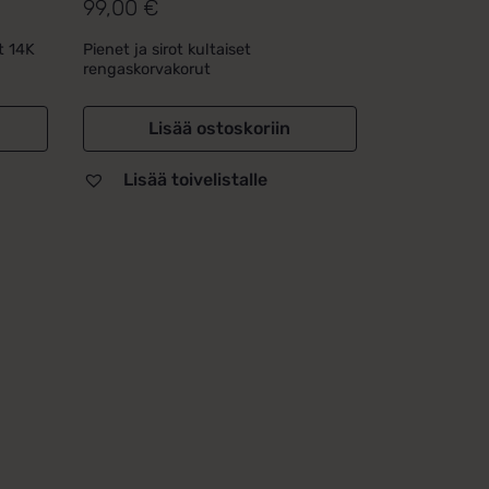
99,00
€
Arvostelu
tuotteesta:
t 14K
Pienet ja sirot kultaiset
5.00
/ 5
rengaskorvakorut
Lisää ostoskoriin
Lisää toivelistalle