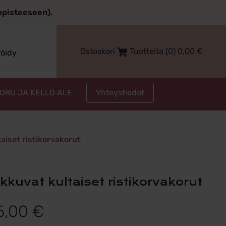
topisteeseen).
Ostoskori
Tuotteita (0)
0,00
€
röidy
Yhteystiedot
KORU JA KELLO ALE
aiset ristikorvakorut
oikkuvat kultaiset ristikorvakorut
5,00
€