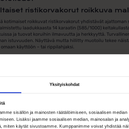
ltaiset ristikorvakorut roikkuva mal
 kotimaiset roikkuvat ristikorvakorut yhdistävät ajattoman 
almistettu laadukkaasta 14 karaatin (585/1000) keltakullasta. 
uissa ja tuovat koruihin ilmavuutta ja herkkyyttä. Turvallinen
an istuvuuden. Näyttävä mutta hillitty muotoilu tekee näist
 omaan käyttöön – tai rippilahjaksi.
naisuudet:
Materiaali: 585/1000 (14k) keltakultaa
Yksityiskohdat
Valmistus: kotimaista käsityötä
Pintakäsittely: kiiltävä
itä
mme sisällön ja mainosten räätälöimiseen, sosiaalisen median
Ristin koko: korkeus 14 mm, leveys 8,9 mm
iseen. Lisäksi jaamme sosiaalisen median, mainosalan ja analy
Kokonaiskorkeus: 26 mm
, miten käytät sivustoamme. Kumppanimme voivat yhdistää näitä t