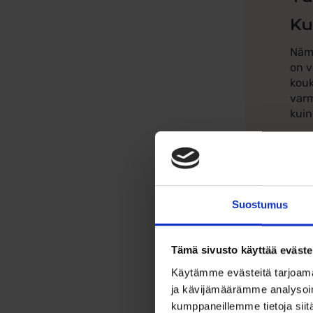
Ku
Nämä
on v
kouk
varm
kuin
Omi
Suostumus
Tämä sivusto käyttää eväste
Käytämme evästeitä tarjoama
ja kävijämäärämme analysoim
kumppaneillemme tietoja siitä