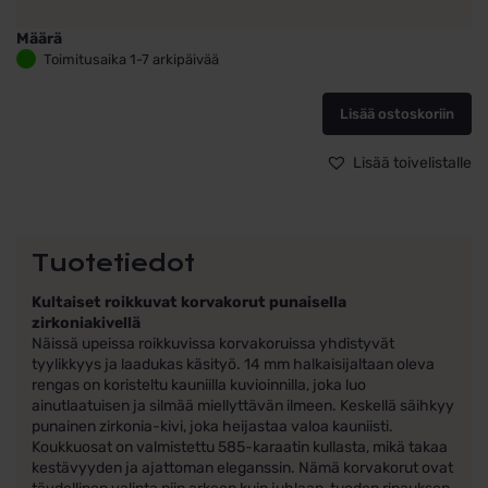
Määrä
Kultaiset
Toimitusaika 1-7 arkipäivää
roikkuvat
korvakorut
Lisää ostoskoriin
punaisella
zirkoniakivellä
määrä
Lisää toivelistalle
Tuotetiedot
Kultaiset roikkuvat korvakorut punaisella
zirkoniakivellä
Näissä upeissa roikkuvissa korvakoruissa yhdistyvät
tyylikkyys ja laadukas käsityö. 14 mm halkaisijaltaan oleva
rengas on koristeltu kauniilla kuvioinnilla, joka luo
ainutlaatuisen ja silmää miellyttävän ilmeen. Keskellä säihkyy
punainen zirkonia-kivi, joka heijastaa valoa kauniisti.
Koukkuosat on valmistettu 585-karaatin kullasta, mikä takaa
kestävyyden ja ajattoman eleganssin. Nämä korvakorut ovat