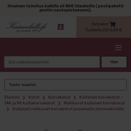
Siirry
Ilmainen toimitus kaikille yli 80€ tilauksille ( postipaketti
sisältöön
postin noutopisteeseen).
Ostoskori
Tuotteita (0)
0,00
€
Kaisankello.fi
Search
Hae
for:
Tuote-osastot
Etusivu
Korut
Korvakorut
Kultaiset korvakorut –
14K ja 9K kultakorvakorut
Roikkuvat kultaiset korvakorut
Kultaiset roikkuvat korvakorut punaisella zirkoniakivellä