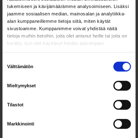
tukemiseen ja kävijämäärämme analysoimiseen. Lisäksi
jaamme sosiaalisen median, mainosalan ja analytiikka-
Tutustu myös
alan kumppaneillemme tietoja siitä, miten käytät
sivustoamme. Kumppanimme voivat yhdistää näitä
tietoja muihin tietoihin, joita olet antanut heille tai joita on
kerätty, kun olet käyttänyt heidän palvelujaan.
Suostumuksen
Välttämätön
valinta
Mieltymykset
Tilastot
Korvakorut Zirkonia
Helmikorvakorut 14k
3,5mm
kultaa koukkumalli
7mm
Markkinointi
99,00
€