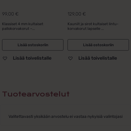
99,00
€
129,00
€
Klassiset 4 mm kultaiset
Kauniit ja sirot kultaiset lintu-
pallokorvakorut –...
korvakorut lapselle ...
Lisää ostoskoriin
Lisää ostoskoriin
Lisää toivelistalle
Lisää toivelistalle
Tuotearvostelut
Valitettavasti yksikään arvostelu ei vastaa nykyisiä valintojasi