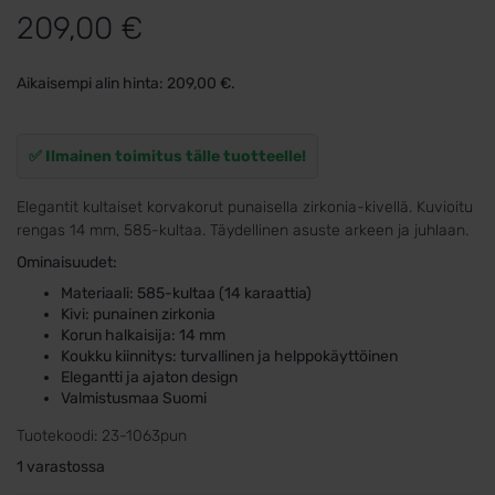
209,00
€
Aikaisempi alin hinta:
209,00
€
.
✅ Ilmainen toimitus tälle tuotteelle!
Elegantit kultaiset korvakorut punaisella zirkonia-kivellä. Kuvioitu
rengas 14 mm, 585-kultaa. Täydellinen asuste arkeen ja juhlaan.
Ominaisuudet:
Materiaali: 585-kultaa (14 karaattia)
Kivi: punainen zirkonia
Korun halkaisija: 14 mm
Koukku kiinnitys: turvallinen ja helppokäyttöinen
Elegantti ja ajaton design
Valmistusmaa Suomi
Tuotekoodi:
23-1063pun
1 varastossa