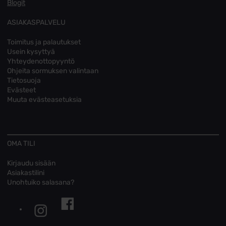
Blogit
ASIAKASPALVELU
Toimitus ja palautukset
Usein kysyttyä
Yhteydenottopyyntö
Ohjeita sormuksen valintaan
Tietosuoja
Evästeet
Muuta evästeasetuksia
OMA TILI
Kirjaudu sisään
Asiakastilini
Unohtuiko salasana?