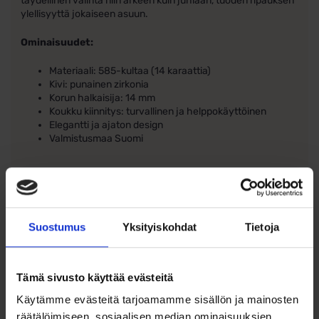
täydellinen valinta niin arkeen kuin juhlaan, tuoden ripauksen
ylellisyyttä jokaiseen asuun.
Ominaisuudet:
Materiaali: 585-kultaa (14 karaattia)
Kivi: punainen zirkonia
Korun halkaisija: 14 mm
Koukku kiinnitys: turvallinen ja helppokäyttöinen
Elegantti ja ajaton design
Valmistusmaa Suomi
Suostumus
Yksityiskohdat
Tietoja
Ohjeita sormuksen tai korun
koon valintaan
Tämä sivusto käyttää evästeitä
Tutustu ohjeisiin
Käytämme evästeitä tarjoamamme sisällön ja mainosten
räätälöimiseen, sosiaalisen median ominaisuuksien