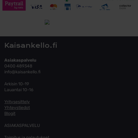
Toimitusehdot
Tutustu toimitusehtoihin
Kaisankello.fi
Asiakaspalvelu
0400 489348
info@kaisankello.fi
Arkisin 10-19
Lauantai 10-16
Yritysesittely
Yhteystiedot
Blogit
ASIAKASPALVELU
Toimitus ja palautukset