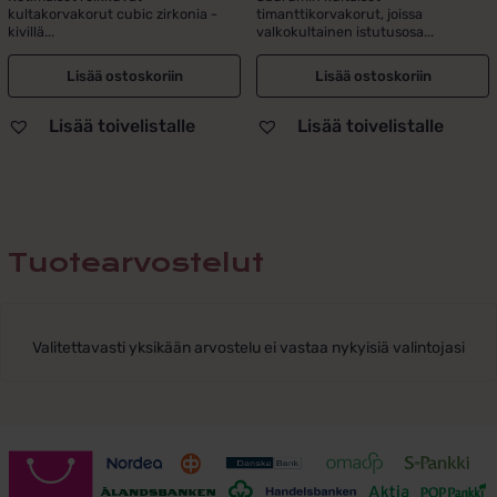
kultakorvakorut cubic zirkonia -
timanttikorvakorut, joissa
oli:
on:
kivillä...
valkokultainen istutusosa...
495,00 €.
395,00 €.
Lisää ostoskoriin
Lisää ostoskoriin
Lisää toivelistalle
Lisää toivelistalle
Tuotearvostelut
Valitettavasti yksikään arvostelu ei vastaa nykyisiä valintojasi