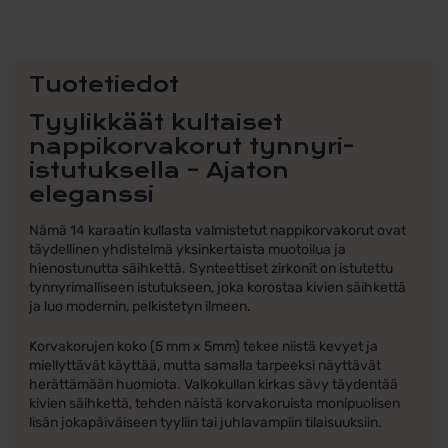
Tuotetiedot
Tyylikkäät kultaiset
nappikorvakorut tynnyri-
istutuksella – Ajaton
eleganssi
Nämä 14 karaatin kullasta valmistetut nappikorvakorut ovat
täydellinen yhdistelmä yksinkertaista muotoilua ja
hienostunutta säihkettä. Synteettiset zirkonit on istutettu
tynnyrimalliseen istutukseen, joka korostaa kivien säihkettä
ja luo modernin, pelkistetyn ilmeen.
Korvakorujen koko (5 mm x 5mm) tekee niistä kevyet ja
miellyttävät käyttää, mutta samalla tarpeeksi näyttävät
herättämään huomiota. Valkokullan kirkas sävy täydentää
kivien säihkettä, tehden näistä korvakoruista monipuolisen
lisän jokapäiväiseen tyyliin tai juhlavampiin tilaisuuksiin.