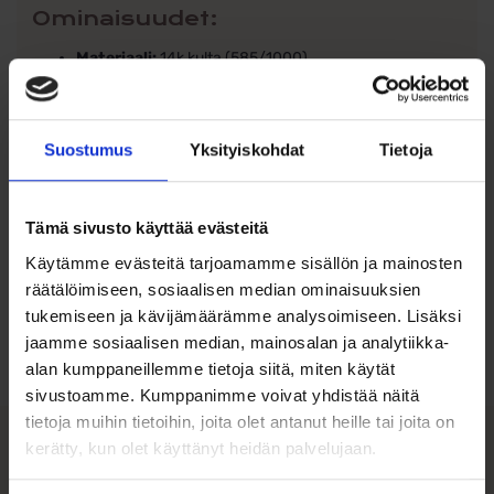
Ominaisuudet:
Materiaali:
14k kulta (585/1000)
Kivet:
Synteettiset zirkonit
Istutus:
Tynnyrimallinen, korostaa kivien säihkettä
Koko:
Korkeus 5 mm, leveys 5 mm
Suostumus
Yksityiskohdat
Tietoja
Tämä sivusto käyttää evästeitä
Käytämme evästeitä tarjoamamme sisällön ja mainosten
Ohjeita sormuksen tai korun
räätälöimiseen, sosiaalisen median ominaisuuksien
koon valintaan
tukemiseen ja kävijämäärämme analysoimiseen. Lisäksi
jaamme sosiaalisen median, mainosalan ja analytiikka-
Tutustu ohjeisiin
alan kumppaneillemme tietoja siitä, miten käytät
sivustoamme. Kumppanimme voivat yhdistää näitä
tietoja muihin tietoihin, joita olet antanut heille tai joita on
kerätty, kun olet käyttänyt heidän palvelujaan.
Tutustu myös