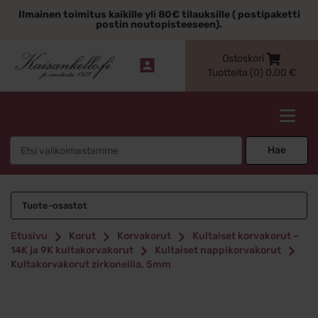
Siirry
Ilmainen toimitus kaikille yli 80€ tilauksille ( postipaketti
sisältöön
postin noutopisteeseen).
Ostoskori
Tuotteita (0)
0,00
€
Kaisankello.fi
Search
Hae
for:
Tuote-osastot
Etusivu
Korut
Korvakorut
Kultaiset korvakorut –
14K ja 9K kultakorvakorut
Kultaiset nappikorvakorut
Kultakorvakorut zirkoneilla, 5mm