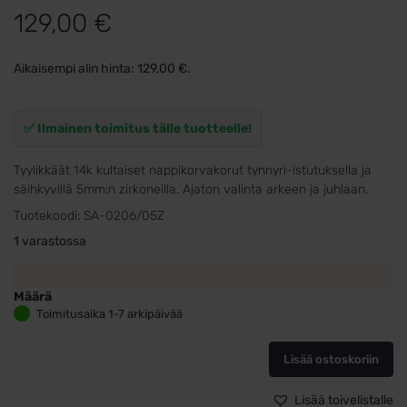
129,00
€
Aikaisempi alin hinta:
129,00
€
.
✅ Ilmainen toimitus tälle tuotteelle!
Tyylikkäät 14k kultaiset nappikorvakorut tynnyri-istutuksella ja
säihkyvillä 5mm:n zirkoneilla. Ajaton valinta arkeen ja juhlaan.
Tuotekoodi:
SA-0206/05Z
1 varastossa
Määrä
Kultakorvakorut
Toimitusaika 1-7 arkipäivää
zirkoneilla,
5mm
Lisää ostoskoriin
määrä
Lisää toivelistalle