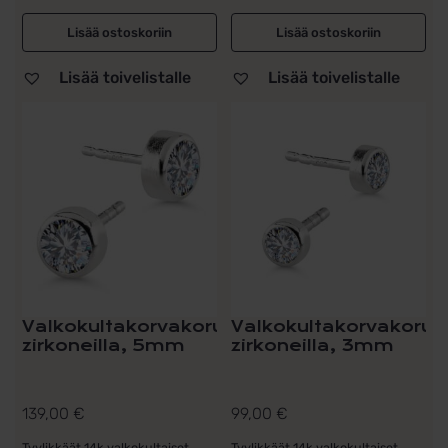
Lisää ostoskoriin
Lisää ostoskoriin
Lisää toivelistalle
Lisää toivelistalle
Valkokultakorvakorut
Valkokultakorvakorut
zirkoneilla, 5mm
zirkoneilla, 3mm
139,00
€
99,00
€
Tyylikkäät 14k valkokultaiset
Tyylikkäät 14k valkokultaiset