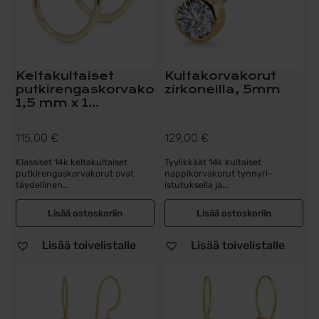
Keltakultaiset
Kultakorvakorut
putkirengaskorvakorut
zirkoneilla, 5mm
1,5 mm x 1...
115,00
€
129,00
€
Klassiset 14k keltakultaiset
Tyylikkäät 14k kultaiset
putkirengaskorvakorut ovat
nappikorvakorut tynnyri-
täydellinen...
istutuksella ja...
Lisää ostoskoriin
Lisää ostoskoriin
Lisää toivelistalle
Lisää toivelistalle