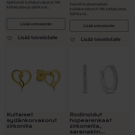
Ajattomat kultakorvakorut 14k
Kauniit kukkamalliset
keltakultaa ja säihkyvä...
kultakorvakorut 14k keltakultaa.
Säihkyvä...
Lisää ostoskoriin
Lisää ostoskoriin
Lisää toivelistalle
Lisää toivelistalle
Kultaiset
Rodinoidut
sydänkorvakorut
hopearenkaat
zirkonilla
zirkoneilla,
saranakiin...