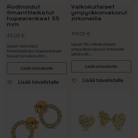
Rodinoidut
Valkokultaiset
timanttileikatut
ympyräkorvakorut
hopearenkaat 35
zirkoneilla
mm
199,00
€
45,00
€
Upeat 14k valkokultaiset
Upeat rodinoidut
ympyräkorvakorut zirkoneilla
timanttileikatut hopearenkaat
säihkyvät...
tuovat korvakoruihin...
Lisää ostoskoriin
Lisää ostoskoriin
Lisää toivelistalle
Lisää toivelistalle