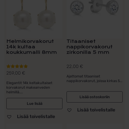
Helmikorvakorut
Titaaniset
14k kultaa
nappikorvakorut
koukkumalli 8mm
zirkonilla 5 mm
22,00
€
259,00
€
Arvostelu
Ajattomat titaaniset
tuotteesta:
nappikorvakorut, joissa kirkas 5...
Elegantit 14k keltakultaiset
5.00
/ 5
korvakorut makeanveden
helmillä....
Lisää ostoskoriin
Lue lisää
Lisää toivelistalle
Lisää toivelistalle