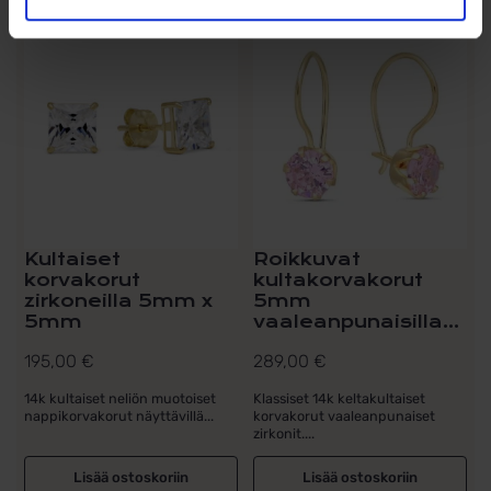
Kultaiset
Roikkuvat
korvakorut
kultakorvakorut
zirkoneilla 5mm x
5mm
5mm
vaaleanpunaisilla...
195,00
€
289,00
€
14k kultaiset neliön muotoiset
Klassiset 14k keltakultaiset
nappikorvakorut näyttävillä...
korvakorut vaaleanpunaiset
zirkonit....
Lisää ostoskoriin
Lisää ostoskoriin