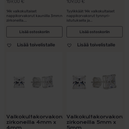
159,00
€
109,00
€
14k valkokultaiset
Tyylikkäät 14k valkokultaiset
nappikorvakorut kauniilla 3mm:n
nappikorvakorut tynnyri-
zirkoneilla....
istutuksella ja...
Lisää ostoskoriin
Lisää ostoskoriin
Lisää toivelistalle
Lisää toivelistalle
Valkokultakorvakorut
Valkokultakorvakorut
zirkoneilla 4mm x
zirkoneilla 5mm x
4mm
5mm