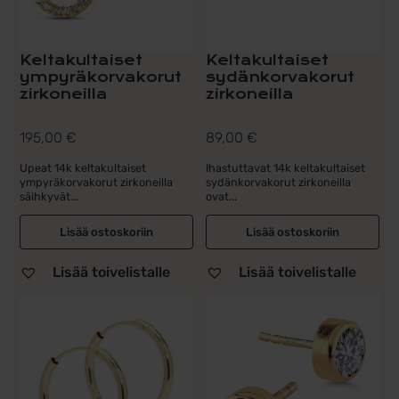
Keltakultaiset
Keltakultaiset
ympyräkorvakorut
sydänkorvakorut
zirkoneilla
zirkoneilla
195,00
€
89,00
€
Upeat 14k keltakultaiset
Ihastuttavat 14k keltakultaiset
ympyräkorvakorut zirkoneilla
sydänkorvakorut zirkoneilla
säihkyvät...
ovat...
Lisää ostoskoriin
Lisää ostoskoriin
Lisää toivelistalle
Lisää toivelistalle