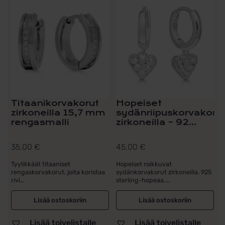
Titaanikorvakorut
Hopeiset
zirkoneilla 15,7 mm
sydänriipuskorvakoru
rengasmalli
zirkoneilla – 92...
35,00
€
45,00
€
Tyylikkäät titaaniset
Hopeiset roikkuvat
rengaskorvakorut, joita koristaa
sydänkorvakorut zirkoneilla. 925
rivi...
sterling-hopeaa....
Lisää ostoskoriin
Lisää ostoskoriin
Lisää toivelistalle
Lisää toivelistalle