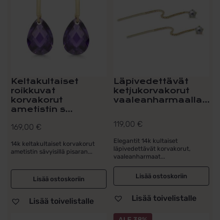
Keltakultaiset
Läpivedettävät
roikkuvat
ketjukorvakorut
korvakorut
vaaleanharmaalla...
ametistin s...
119,00
€
169,00
€
Elegantit 14k kultaiset
14k keltakultaiset korvakorut
läpivedettävät korvakorut,
ametistin sävyisillä pisaran...
vaaleanharmaat...
Lisää ostoskoriin
Lisää ostoskoriin
Lisää toivelistalle
Lisää toivelistalle
ALE 38%