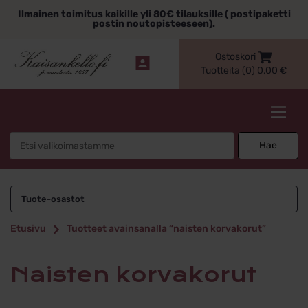
Siirry
Ilmainen toimitus kaikille yli 80€ tilauksille ( postipaketti
sisältöön
postin noutopisteeseen).
Ostoskori
Tuotteita (0)
0,00
€
Kaisankello.fi
Search
Hae
for:
naisten korvakorut
Tuote-osastot
Etusivu
Tuotteet avainsanalla “naisten korvakorut”
naisten korvakorut