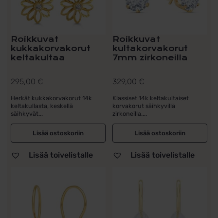
Roikkuvat
Roikkuvat
kukkakorvakorut
kultakorvakorut
keltakultaa
7mm zirkoneilla
295,00
€
329,00
€
Herkät kukkakorvakorut 14k
Klassiset 14k keltakultaiset
keltakullasta, keskellä
korvakorut säihkyvillä
säihkyvät...
zirkoneilla....
Lisää ostoskoriin
Lisää ostoskoriin
Lisää toivelistalle
Lisää toivelistalle