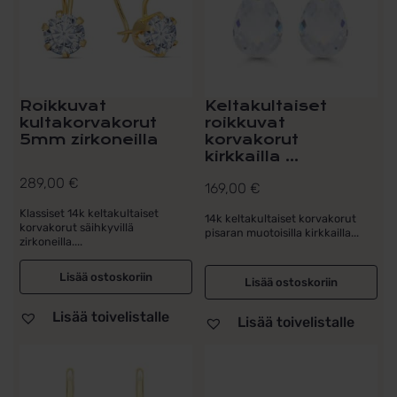
Roikkuvat
Keltakultaiset
kultakorvakorut
roikkuvat
5mm zirkoneilla
korvakorut
kirkkailla ...
289,00
€
169,00
€
Klassiset 14k keltakultaiset
14k keltakultaiset korvakorut
korvakorut säihkyvillä
pisaran muotoisilla kirkkailla...
zirkoneilla....
Lisää ostoskoriin
Lisää ostoskoriin
Lisää toivelistalle
Lisää toivelistalle