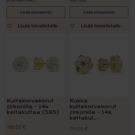
ja synteettinen...
Näyttävä...
Lisää ostoskoriin
Lisää ostoskoriin
Lisää toivelistalle
Lisää toivelistalle
Kultakorvakorut
Kukka
zirkonilla – 14k
kultakorvakorut
keltakultaa (585)
zirkonilla – 14k
keltakul...
168,00
€
179,00
€