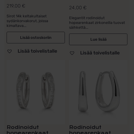
219,00
€
24,00
€
Sirot 14k keltakultaiset
Elegantit rodinoidut
sydänkorvakorut, joissa
hopearenkaat zirkoneilla tuovat
kimaltava...
säihkettä...
Lisää ostoskoriin
Lue lisää
Lisää toivelistalle
Lisää toivelistalle
Rodinoidut
Rodinoidut
hopearenkaat
hopearenkaat