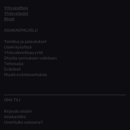
Yritysesittely
Yhteystiedot
Blogit
ASIAKASPALVELU
Toimitus ja palautukset
Usein kysyttyä
Yhteydenottopyyntö
Ohjeita sormuksen valintaan
Tietosuoja
Evästeet
Muuta evästeasetuksia
OMA TILI
Kirjaudu sisään
Asiakastilini
Unohtuiko salasana?