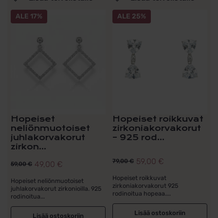
ALE 17%
ALE 25%
Hopeiset
Hopeiset roikkuvat
neliönmuotoiset
zirkoniakorvakorut
juhlakorvakorut
– 925 rod...
zirkon...
59,00
€
79,00
€
49,00
€
59,00
€
Alkuperäinen
Nykyinen
Alkuperäinen
Nykyinen
hinta
hinta
Hopeiset roikkuvat
hinta
hinta
Hopeiset neliönmuotoiset
zirkoniakorvakorut 925
juhlakorvakorut zirkonioilla. 925
oli:
on:
oli:
on:
rodinoitua hopeaa....
rodinoitua...
79,00 €.
59,00 €.
59,00 €.
49,00 €.
Lisää ostoskoriin
Lisää ostoskoriin