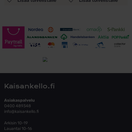
Lisää toivelistalle
Lisää toivelistalle
Toimitusehdot
Tutustu toimitusehtoihin
Kaisankello.fi
Asiakaspalvelu
0400 489348
info@kaisankello.fi
Arkisin 10-19
Lauantai 10-16