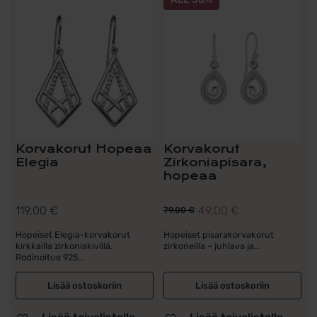
Korvakorut Hopeaa
Korvakorut
Elegia
Zirkoniapisara,
hopeaa
119,00
€
49,00
€
79,00
€
Alkuperäinen
Nykyinen
hinta
hinta
Hopeiset Elegia-korvakorut
Hopeiset pisarakorvakorut
kirkkailla zirkoniakivillä.
zirkoneilla – juhlava ja...
oli:
on:
Rodinoitua 925...
79,00 €.
49,00 €.
Lisää ostoskoriin
Lisää ostoskoriin