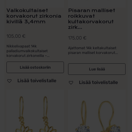
Valkokultaiset
Pisaran malliset
korvakorut zirkonia
roikkuvat
kivillä 3,4mm
kultakorvakorut
zirk...
105,00
€
175,00
€
Nikkelivapaat 14k
Ajattomat 14k keltakultaiset
palladiumvalkokultaiset
pisaran malliset korvakorut...
korvakorut zirkoneilla –...
Lisää ostoskoriin
Lue lisää
Lisää toivelistalle
Lisää toivelistalle