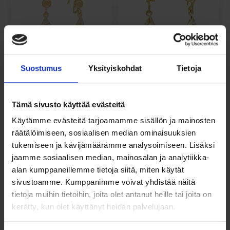
Suostumus
Yksityiskohdat
Tietoja
Näyttävät
Roikkuvat
roikkuvat
pisaranmuotoiset
kultakorvakorut
kultakorvakorut
zirkoneilla
zirk...
Tämä sivusto käyttää evästeitä
Käytämme evästeitä tarjoamamme sisällön ja mainosten
495,00
€
245,00
€
räätälöimiseen, sosiaalisen median ominaisuuksien
Näyttävät roikkuvat
Pisaranmuotoiset roikkuvat
tukemiseen ja kävijämäärämme analysoimiseen. Lisäksi
kultakorvakorut 14k
kultakorvakorut 14k
keltakullasta. Pisaramainen...
keltakullasta. Kirkkaat...
jaamme sosiaalisen median, mainosalan ja analytiikka-
alan kumppaneillemme tietoja siitä, miten käytät
Lisää ostoskoriin
Lue lisää
sivustoamme. Kumppanimme voivat yhdistää näitä
tietoja muihin tietoihin, joita olet antanut heille tai joita on
Lisää toivelistalle
Lisää toivelistalle
kerätty, kun olet käyttänyt heidän palvelujaan.