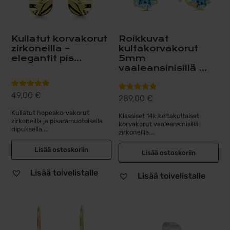
Kullatut korvakorut
Roikkuvat
zirkoneilla –
kultakorvakorut
elegantit pis...
5mm
vaaleansinisillä ...
49,00
€
Arvostelu
289,00
€
Arvostelu
tuotteesta:
tuotteesta:
Kullatut hopeakorvakorut
Klassiset 14k keltakultaiset
5.00
/ 5
5.00
/ 5
zirkoneilla ja pisaramuotoisella
korvakorut vaaleansinisillä
riipuksella....
zirkoneilla....
Lisää ostoskoriin
Lisää ostoskoriin
Lisää toivelistalle
Lisää toivelistalle