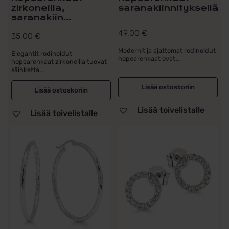
zirkoneilla,
saranakiinnityksellä
saranakiin...
49,00
€
35,00
€
Modernit ja ajattomat rodinoidut
Elegantit rodinoidut
hopearenkaat ovat...
hopearenkaat zirkoneilla tuovat
säihkettä...
Lisää ostoskoriin
Lisää ostoskoriin
Lisää toivelistalle
Lisää toivelistalle