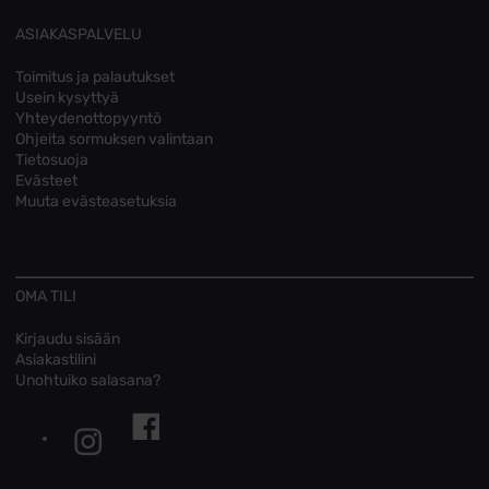
ASIAKASPALVELU
Toimitus ja palautukset
Usein kysyttyä
Yhteydenottopyyntö
Ohjeita sormuksen valintaan
Tietosuoja
Evästeet
Muuta evästeasetuksia
OMA TILI
Kirjaudu sisään
Asiakastilini
Unohtuiko salasana?