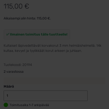
115,00
€
Aikaisempi alin hinta:
115,00
€
.
✅ Ilmainen toimitus tälle tuotteelle!
Kultaiset läpivedettävät korvakorut 3 mm helmiäishelmellä. 14k
kultaa, kevyet ja tyylikkäät korut arkeen ja juhlaan.
Tuotekoodi:
20194
2 varastossa
Määrä
Läpivedettäv
ketjukorvakor
Toimitusaika 1-7 arkipäivää
kultaa