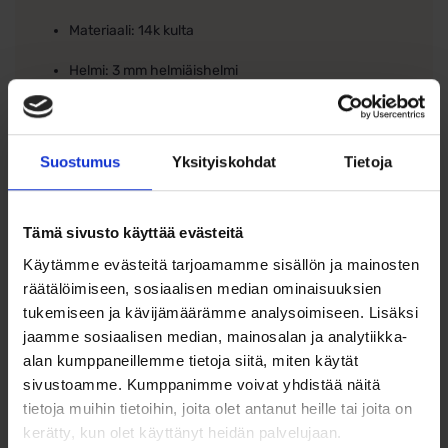
Materiaali: 14k kulta
Helmi: 3 mm helmiäishelmi
Ketjun pituus: 27 mm
Tappi: 10 mm
Suostumus
Yksityiskohdat
Tietoja
Helppo ja kevyt käyttää – läpivedettävä malli
Tämä sivusto käyttää evästeitä
Käytämme evästeitä tarjoamamme sisällön ja mainosten
räätälöimiseen, sosiaalisen median ominaisuuksien
tukemiseen ja kävijämäärämme analysoimiseen. Lisäksi
Ohjeita sormuksen tai korun
jaamme sosiaalisen median, mainosalan ja analytiikka-
koon valintaan
alan kumppaneillemme tietoja siitä, miten käytät
sivustoamme. Kumppanimme voivat yhdistää näitä
Tutustu ohjeisiin
tietoja muihin tietoihin, joita olet antanut heille tai joita on
kerätty, kun olet käyttänyt heidän palvelujaan.