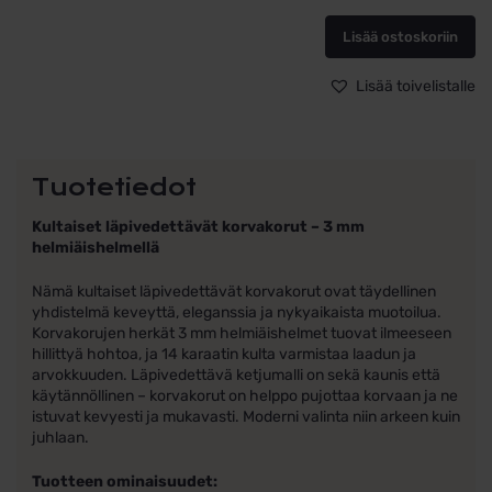
helmiäishelmi
määrä
Lisää ostoskoriin
Lisää toivelistalle
Tuotetiedot
Kultaiset läpivedettävät korvakorut – 3 mm
helmiäishelmellä
Nämä kultaiset läpivedettävät korvakorut ovat täydellinen
yhdistelmä keveyttä, eleganssia ja nykyaikaista muotoilua.
Korvakorujen herkät 3 mm helmiäishelmet tuovat ilmeeseen
hillittyä hohtoa, ja 14 karaatin kulta varmistaa laadun ja
arvokkuuden. Läpivedettävä ketjumalli on sekä kaunis että
käytännöllinen – korvakorut on helppo pujottaa korvaan ja ne
istuvat kevyesti ja mukavasti. Moderni valinta niin arkeen kuin
juhlaan.
Tuotteen ominaisuudet: