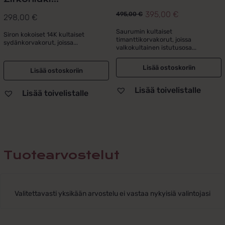
395,00
€
495,00
€
298,00
€
Alkuperäinen
Nykyinen
hinta
hinta
Saurumin kultaiset
Siron kokoiset 14K kultaiset
timanttikorvakorut, joissa
sydänkorvakorut, joissa...
oli:
on:
valkokultainen istutusosa...
495,00 €.
395,00 €.
Lisää ostoskoriin
Lisää ostoskoriin
Lisää toivelistalle
Lisää toivelistalle
Tuotearvostelut
Valitettavasti yksikään arvostelu ei vastaa nykyisiä valintojasi