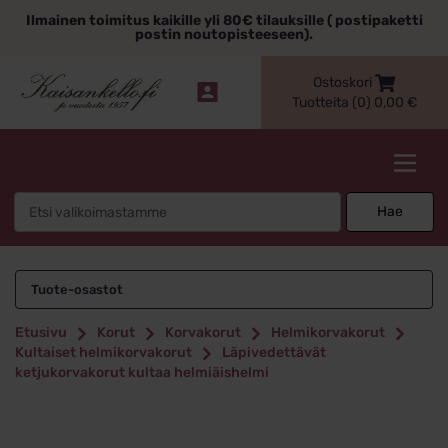
Siirry
Ilmainen toimitus kaikille yli 80€ tilauksille ( postipaketti
sisältöön
postin noutopisteeseen).
Ostoskori
Tuotteita (0)
0,00
€
Kaisankello.fi
Search
Hae
for:
Tuote-osastot
Etusivu
Korut
Korvakorut
Helmikorvakorut
Kultaiset helmikorvakorut
Läpivedettävät
ketjukorvakorut kultaa helmiäishelmi