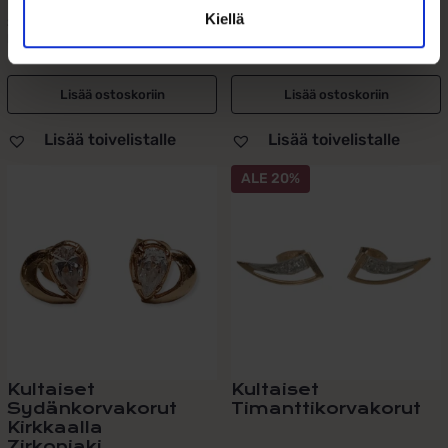
Kiellä
Suomessa valmistetut puolipyöreät
Klassiset 4 mm kultaiset
kultaiset rengaskorvakorut –...
pallokorvakorut –...
Lisää ostoskoriin
Lisää ostoskoriin
Lisää toivelistalle
Lisää toivelistalle
ALE 20%
Kultaiset
Kultaiset
Sydänkorvakorut
Timanttikorvakorut
Kirkkaalla
Zirkoniaki...