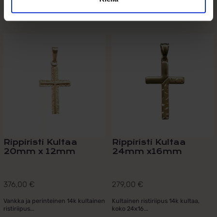
Tutustu myös
Rippiristi Kultaa
Rippiristi Kultaa
20mm x 12mm
24mm x16mm
376,00
€
279,00
€
Vankka ja perinteinen 14k kultainen
Kultainen ristiriipus 14k kultaa,
ristiriipus...
koko 24x16...