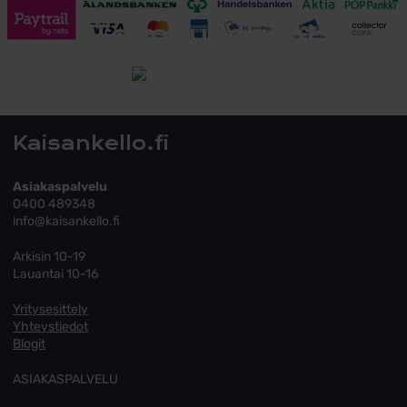
Toimitusehdot
Tutustu toimitusehtoihin
Kaisankello.fi
Asiakaspalvelu
0400 489348
info@kaisankello.fi
Arkisin 10-19
Lauantai 10-16
Yritysesittely
Yhteystiedot
Blogit
ASIAKASPALVELU