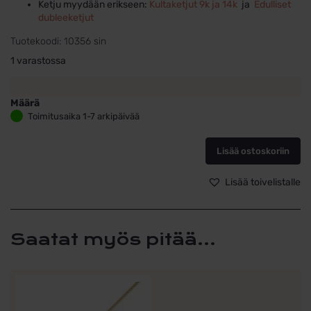
Ketju myydään erikseen:
Kultaketjut 9k ja 14k
ja
Edulliset
dubleeketjut
Tuotekoodi:
10356 sin
1 varastossa
Määrä
Rippiristi
Toimitusaika 1-7 arkipäivää
21
x
Lisää ostoskoriin
10
mm
sininen
Lisää toivelistalle
kivi,
14K
kultaa
määrä
Saatat myös pitää...
Tällä
tuotteella
on