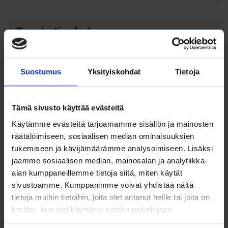
Tuotetiedot
Rippiristi – Ristiriipus sininen zirkonia kivi 21 x 10 mm,
14K kultaa
Suostumus
Yksityiskohdat
Tietoja
Tämä elegantti risti on täydellinen valinta rippilahjaksi tai
merkitykselliseen juhlahetkeen. Ristin keskelle istutettu
sininen zirkonia kivi tuo koruun kauniin, hillityn säihkeen.
Tämä sivusto käyttää evästeitä
Sirolinjainen 21 x 10 mm risti on valmistettu aidosta 14
karaatin (585) keltakullasta, ja kevyt 0,38 gramman paino
Käytämme evästeitä tarjoamamme sisällön ja mainosten
tekee siitä miellyttävän käyttää joka päivä. Aito kulta ja
räätälöimiseen, sosiaalisen median ominaisuuksien
huolellinen viimeistely takaavat korun kestävyyden ja
ajattoman arvon.
tukemiseen ja kävijämäärämme analysoimiseen. Lisäksi
jaamme sosiaalisen median, mainosalan ja analytiikka-
Ominaisuudet:
alan kumppaneillemme tietoja siitä, miten käytät
sivustoamme. Kumppanimme voivat yhdistää näitä
Materiaali: 14K (585) keltakultaa
tietoja muihin tietoihin, joita olet antanut heille tai joita on
Koriste: sininen zirkoniakivi ristin keskellä
kerätty, kun olet käyttänyt heidän palvelujaan.