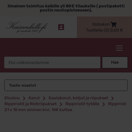
Siirry
Ilmainen toimitus kaikille yli 80€ tilauksille ( postipaketti
sisältöön
postin noutopisteeseen).
Ostoskori
Tuotteita (0)
0,00
€
Kaisankello.fi
Search
Hae
for:
Tuote-osastot
Etusivu
Korut
Kaulakorut, ketjut ja riipukset
Rippiristit ja Ristiriipukset
Rippiristit tytölle
Rippiristi
21 x 10 mm sininen kivi, 14K kultaa