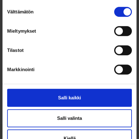
Koko: 21 mm x 10 mm
Suostumuksen
Välttämätön
valinta
Kevyt ja miellyttävä käytössä
Ei kaiverrusmahdollisuutta
Mieltymykset
Valmistusmaa Suomi
Sopii rippiristiksi
Tilastot
Markkinointi
Ohjeita sormuksen tai korun
koon valintaan
Salli kaikki
Tutustu ohjeisiin
Salli valinta
Kiellä