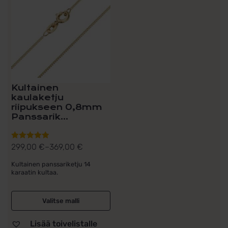
useampi
muunnelma.
Voit
tehdä
valinnat
tuotteen
sivulla.
Kultainen
kaulaketju
riipukseen 0,8mm
Panssarik...
299,00
€
–
369,00
€
Arvostelu
Hintaluokka:
tuotteesta:
299,00 €
Kultainen panssariketju 14
5.00
/ 5
karaatin kultaa.
-
369,00 €
Valitse malli
Lisää toivelistalle