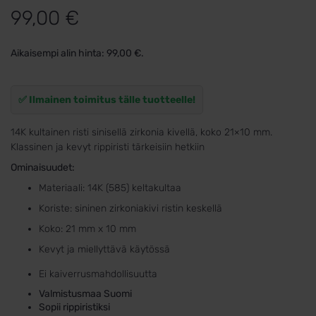
99,00
€
Aikaisempi alin hinta:
99,00
€
.
✅ Ilmainen toimitus tälle tuotteelle!
14K kultainen risti sinisellä zirkonia kivellä, koko 21×10 mm.
Klassinen ja kevyt rippiristi tärkeisiin hetkiin
Ominaisuudet:
Materiaali: 14K (585) keltakultaa
Koriste: sininen zirkoniakivi ristin keskellä
Koko: 21 mm x 10 mm
Kevyt ja miellyttävä käytössä
Ei kaiverrusmahdollisuutta
Valmistusmaa Suomi
Sopii rippiristiksi