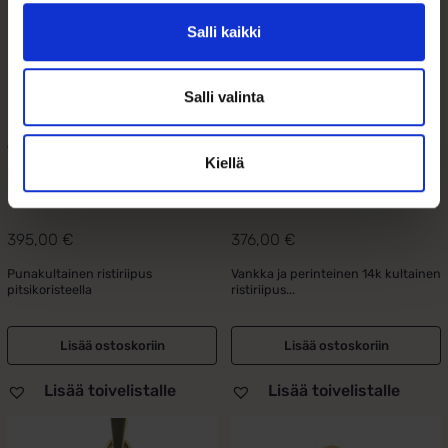
Salli kaikki
Salli valinta
Vintage ristiriipus
Rippiristi Kultaa
Kiellä
punakultaa
20mm x 12mm
27mmx20mm
395,00
€
376,00
€
Punakultainen ristiriipus
Vankka ja perinteinen 14k kultainen
pitsikoristeella
ristiriipus...
Lisää ostoskoriin
Lisää ostoskoriin
Lisää toivelistalle
Lisää toivelistalle