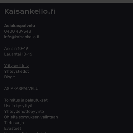
Kaisankello.fi
Asiakaspalvelu
0400 489348
info@kaisankello.fi
Arkisin 10-19
Lauantai 10-16
Yritysesittely
Yhteystiedot
Blogit
ASIAKASPALVELU
Toimitus ja palautukset
Usein kysyttyä
Yhteydenottopyyntö
Ohjeita sormuksen valintaan
Tietosuoja
Evästeet