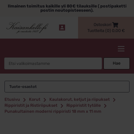
Siirry
Ilmainen toimitus kaikille yli 80€ tilauksille ( postipaketti
sisältöön
postin noutopisteeseen).
Ostoskori
Tuotteita (0)
0,00
€
Kaisankello.fi
Search
Hae
for:
Tuote-osastot
Etusivu
Korut
Kaulakorut, ketjut ja riipukset
Rippiristit ja Ristiriipukset
Rippiristit tytölle
Punakultainen moderni rippiristi 18 mm x 11 mm