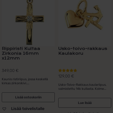
Rippiristi Kultaa
Usko-toivo-rakkaus
Zirkonia 16mm
Kaulakoru
x12mm
349,00
€
129,00
€
Arvostelu
Kaunis ristiriipus, jossa keskellä
tuotteesta:
kirkas zirkonikivi....
Usko-Toivo-Rakkaus kaulariipus,
5.00
/ 5
valmistettu 14k kullasta. Kolme...
Lisää ostoskoriin
Lue lisää
Lisää toivelistalle