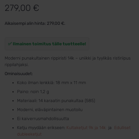
279,00
€
Aikaisempi alin hinta:
279,00
€
.
✅ Ilmainen toimitus tälle tuotteelle!
Moderni punakultainen rippiristi 14k – uniikki ja tyylikäs ristiriipus
rippilahjaksi.
Ominaisuudet:
Koko ilman lenkkiä: 18 mm x 11 mm
Paino: noin 1,2 g
Materiaali: 14 karaatin punakultaa (585)
Moderni, eläväpintainen muotoilu
Ei kaiverrusmahdollisuutta
Ketju myydään erikseen:
Kultaketjut 9k ja 14k
ja
Edulliset
dubleeketjut