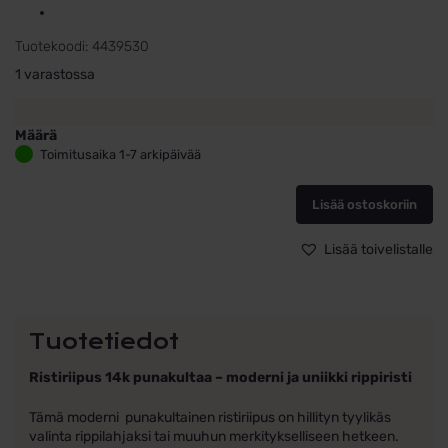
Tuotekoodi:
4439530
1 varastossa
Määrä
Punakultainen
Toimitusaika 1-7 arkipäivää
moderni
rippiristi
Lisää ostoskoriin
18
mm
x
Lisää toivelistalle
11
mm
määrä
Tuotetiedot
Ristiriipus 14k punakultaa – moderni ja uniikki rippiristi
Tämä moderni punakultainen ristiriipus on hillityn tyylikäs
valinta rippilahjaksi tai muuhun merkitykselliseen hetkeen.