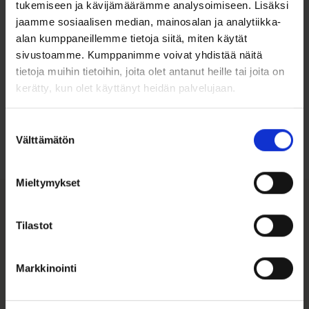
tukemiseen ja kävijämäärämme analysoimiseen. Lisäksi
jaamme sosiaalisen median, mainosalan ja analytiikka-
alan kumppaneillemme tietoja siitä, miten käytät
sivustoamme. Kumppanimme voivat yhdistää näitä
tietoja muihin tietoihin, joita olet antanut heille tai joita on
kerätty, kun olet käyttänyt heidän palvelujaan.
Ohjeita sormuksen tai korun
koon valintaan
Suostumuksen
Välttämätön
Tutustu ohjeisiin
valinta
Mieltymykset
Tutustu myös
Tilastot
Markkinointi