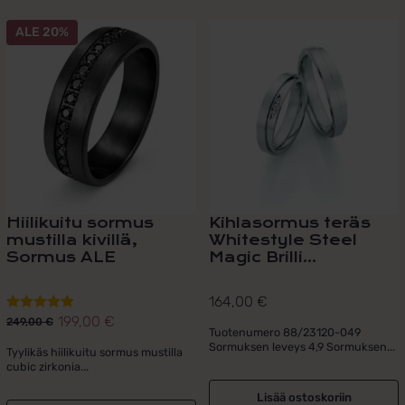
Tällä
ALE 20%
tuotteella
on
useampi
muunnelma.
Voit
tehdä
valinnat
tuotteen
sivulla.
Hiilikuitu sormus
Kihlasormus teräs
mustilla kivillä,
Whitestyle Steel
Sormus ALE
Magic Brilli...
164,00
€
199,00
€
Arvostelu
249,00
€
Alkuperäinen
Nykyinen
Tuotenumero 88/23120-049
tuotteesta:
Sormuksen leveys 4,9 Sormuksen...
hinta
hinta
Tyylikäs hiilikuitu sormus mustilla
5.00
/ 5
cubic zirkonia...
oli:
on:
249,00 €.
199,00 €.
Lisää ostoskoriin