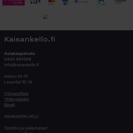
Toimitusehdot
Tutustu toimitusehtoihin
Kaisankello.fi
Asiakaspalvelu
0400 489348
info@kaisankello.fi
Arkisin 10-19
Lauantai 10-16
Yritysesittely
Yhteystiedot
Blogit
ASIAKASPALVELU
Toimitus ja palautukset