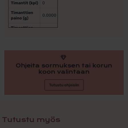
Timantit (kpl)
0
Timanttien
0.0000
paino (g)
Timanttien
–
laatu
Ohjeita sormuksen tai korun
koon valintaan
Tutustu ohjeisiin
Tutustu myös