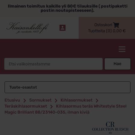
Siirry
Ilmainen toimitus kaikille yli 80€ tilauksille ( postipaketti
sisältöön
postin noutopisteeseen).
Ostoskori
Tuotteita (0)
0,00
€
Kaisankello.fi
Search
Hae
for:
Tuote-osastot
Etusivu
Sormukset
Kihlasormukset
Teräskihlasormukset
Kihlasormus teräs Whitestyle Steel
Magic Brilliant 88/23140-035, ilman kiviä