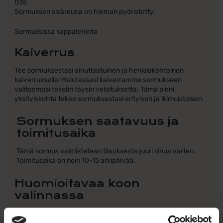
035
Sormuksen sisäreuna on hieman pyöristetty.
Sormuksissa kappalehinta
Kaiverrus
Tee sormuksestasi ainutlaatuinen ja henkilökohtainen
kaiverruksella! Halutessasi kaiverramme sormukseen
valitsemasi tekstin täysin veloituksetta. Tämä pieni
yksityiskohta tekee sormuksestasi erityisen ja ikimuistoisen.
Sormuksen saatavuus ja
toimitusaika
Tämä sormus valmistetaan tilauksesta juuri sinua varten.
Toimitusaika on noin 10-15 arkipäivää.
Huomioitavaa koon
valinnassa
Sormuksen sisäpinta on hieman pyöristetty, mikä tekee siitä
erittäin miellyttävän käyttää päivittäin. Pyöristetty sisäpinta