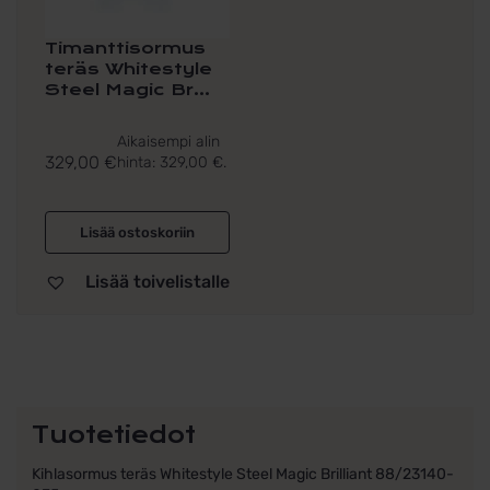
Timanttisormus
teräs Whitestyle
Steel Magic Br...
Aikaisempi alin
329,00
€
hinta:
329,00
€
.
Lisää ostoskoriin
Lisää toivelistalle
Tuotetiedot
Kihlasormus teräs Whitestyle Steel Magic Brilliant 88/23140-