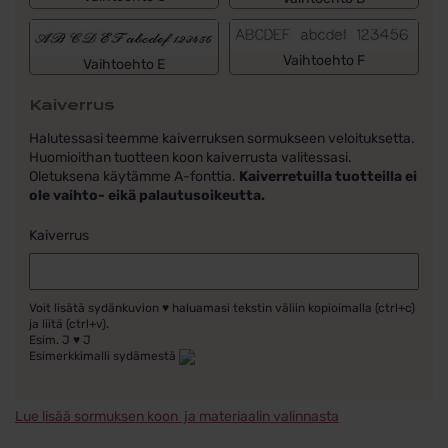
Vaihtoehto F
Vaihtoehto E
Kaiverrus
Halutessasi teemme kaiverruksen sormukseen veloituksetta.
Huomioithan tuotteen koon kaiverrusta valitessasi.
Oletuksena käytämme A-fonttia.
Kaiverretuilla tuotteilla ei
ole vaihto- eikä palautusoikeutta.
Kaiverrus
Voit lisätä sydänkuvion ♥ haluamasi tekstin väliin kopioimalla (ctrl+c)
ja liitä (ctrl+v).
Esim. J ♥ J
Esimerkkimalli sydämestä
Lue lisää sormuksen koon ja materiaalin valinnasta