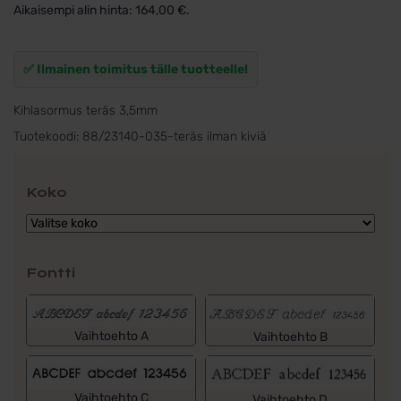
Aikaisempi alin hinta:
164,00
€
.
✅ Ilmainen toimitus tälle tuotteelle!
Kihlasormus teräs 3,5mm
Tuotekoodi:
88/23140-035-teräs ilman kiviä
Koko
Fontti
Vaihtoehto A
Vaihtoehto B
Vaihtoehto C
Vaihtoehto D