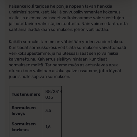
Kaisankello.fi tarjoaa helpon ja nopean tavan hankkia
unelmiesi sormukset. Meillä on vuosikymmenten kokemus
alalta, ja olemme valinneet valikoimaamme vain suosittujen
ja luotettavien valmistajien tuotteita. Näin voimme taata, että
saat aina laadukkaan sormuksen, johon voit luottaa.
Kaikilla sormuksillamme on vähintään yhden vuoden takuu.
Kun tiedät sormuskokosi, voit tilata sormuksen vaivattomasti
verkkokaupastamme, ja halutessasi saat sen jo valmiiksi
kaiverrettuna. Kaiverrus sisältyy hintaan, kun tilaat
sormuksen meiltä. Tarjoamme myös asiantuntevaa apua
oikean koon valintaan asiakaspalvelussamme, jotta löydät
juuri sinulle sopivan sormuksen.
88/23140-
Tuotenumero
035
Sormuksen
3,5
leveys
Sormuksen
1,6
korkeus