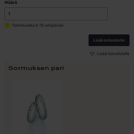
Määrä
Kihlasormus
teräs
Toimitusaika 5-15 arkipäivää
Whitestyle
Steel
Magic
Lisää ostoskoriin
Brilliant
88/23140-
Lisää toivelistalle
035,
ilman
Sormuksen pari
kiviä
määrä