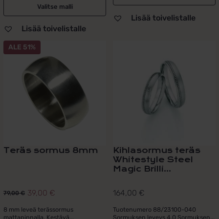
Valitse malli
Lisää toivelistalle
Lisää toivelistalle
Tällä
ALE 51%
tuotteella
on
useampi
muunnelma.
Voit
tehdä
valinnat
tuotteen
sivulla.
Teräs sormus 8mm
Kihlasormus teräs
Whitestyle Steel
Magic Brilli...
39,00
€
164,00
€
79,00
€
Alkuperäinen
Nykyinen
hinta
hinta
8 mm leveä terässormus
Tuotenumero 88/23100-040
mattapinnalla. Kestävä...
Sormuksen leveys 4,0 Sormuksen...