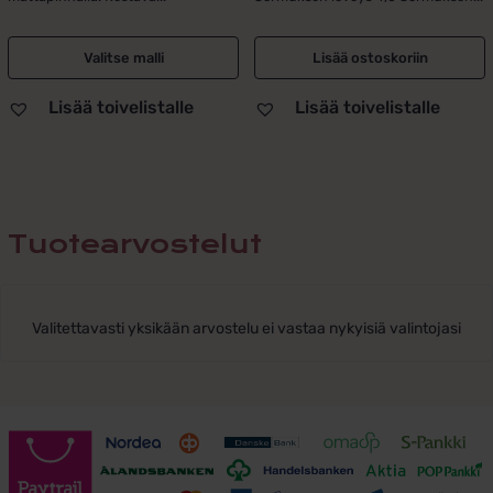
oli:
on:
79,00 €.
39,00 €.
Valitse malli
Lisää ostoskoriin
Lisää toivelistalle
Lisää toivelistalle
Tuotearvostelut
Valitettavasti yksikään arvostelu ei vastaa nykyisiä valintojasi