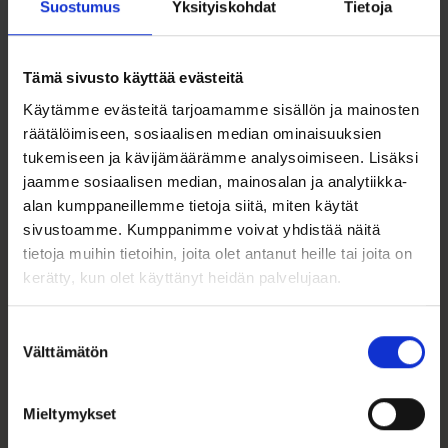
Suostumus
Yksityiskohdat
Tietoja
Tämä sivusto käyttää evästeitä
Käytämme evästeitä tarjoamamme sisällön ja mainosten
Ohjeita sormuksen tai korun
räätälöimiseen, sosiaalisen median ominaisuuksien
koon valintaan
tukemiseen ja kävijämäärämme analysoimiseen. Lisäksi
jaamme sosiaalisen median, mainosalan ja analytiikka-
Tutustu ohjeisiin
alan kumppaneillemme tietoja siitä, miten käytät
sivustoamme. Kumppanimme voivat yhdistää näitä
tietoja muihin tietoihin, joita olet antanut heille tai joita on
kerätty, kun olet käyttänyt heidän palvelujaan.
Tutustu myös
Suostumuksen
Välttämätön
valinta
Mieltymykset