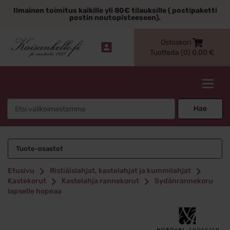
Siirry
Ilmainen toimitus kaikille yli 80€ tilauksille ( postipaketti
sisältöön
postin noutopisteeseen).
Ostoskori
Tuotteita (0)
0,00
€
Kaisankello.fi
Search
Hae
for:
Tuote-osastot
Etusivu
Ristiäislahjat, kastelahjat ja kummilahjat
Kastekorut
Kastelahja rannekorut
Sydänrannekoru
lapselle hopeaa