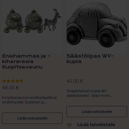
Ensihammas ja -
Säästölipas WV-
kihararasia
kupla
Kurpitsavaunu
42,00
€
48,00
€
Arvostelu
Tinapintainen kupla WV
tuotteesta:
säästöpankki. Sopii hyvin...
Kurpitsavaunut ensihampaille ja
5.00
/ 5
ensikiharalle. Suloinen ja...
Lisää ostoskoriin
Lisää ostoskoriin
Lisää toivelistalle