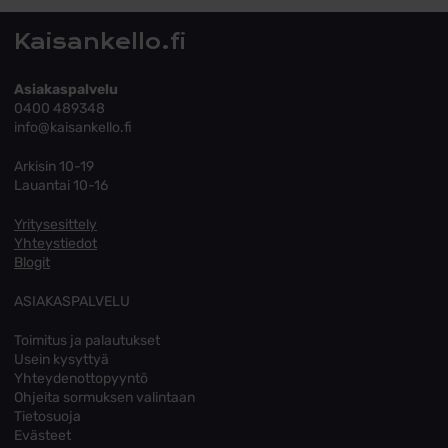
Kaisankello.fi
Asiakaspalvelu
0400 489348
info@kaisankello.fi
Arkisin 10-19
Lauantai 10-16
Yritysesittely
Yhteystiedot
Blogit
ASIAKASPALVELU
Toimitus ja palautukset
Usein kysyttyä
Yhteydenottopyyntö
Ohjeita sormuksen valintaan
Tietosuoja
Evästeet