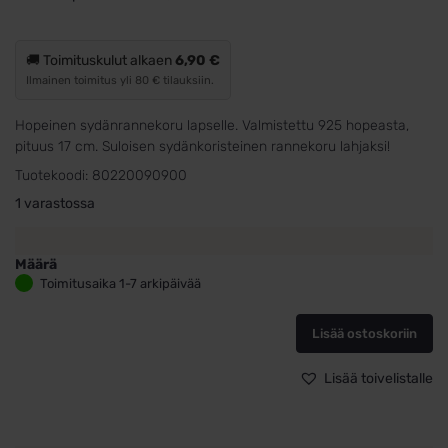
🚚 Toimituskulut alkaen
6,90 €
Ilmainen toimitus yli 80 € tilauksiin.
Hopeinen sydänrannekoru lapselle. Valmistettu 925 hopeasta,
pituus 17 cm. Suloisen sydänkoristeinen rannekoru lahjaksi!
Tuotekoodi:
80220090900
1 varastossa
Määrä
Sydänrannekoru
Toimitusaika 1-7 arkipäivää
lapselle
hopeaa
Lisää ostoskoriin
määrä
Lisää toivelistalle