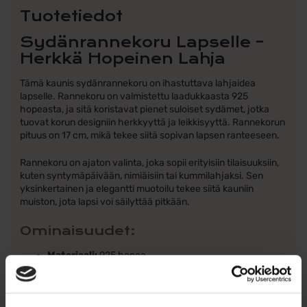
Tuotetiedot
Sydänrannekoru Lapselle –
Herkkä Hopeinen Lahja
Tämä kaunis sydänrannekoru on ihastuttava lahjaidea
lapselle. Rannekoru on valmistettu laadukkaasta 925
hopeasta, ja sitä koristavat pienet suloiset sydämet, jotka
tuovat korun designiin herkkyyttä ja leikkisyyttä. Rannekorun
pituus on 17 cm, mikä tekee siitä sopivan lapsen ranteeseen.
Rannekoru on ajaton valinta, joka sopii erityisiin tilaisuuksiin,
kuten syntymäpäivään, nimiäisiin tai kummilahjaksi. Sen
yksinkertainen ja elegantti muotoilu tekee siitä kauniin
muiston, jota lapsi voi säilyttää pitkään.
Ominaisuudet:
Materiaali:
925 hopea
Koristeet:
Kolme pientä sydäntä
Pituus:
17 cm
Pakkaus:
Ei sisällä rasiaa