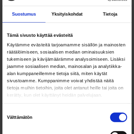
Herkkä ja ajaton keltakultainen sydänriipus on rakkauden
Suostumus
Yksityiskohdat
Tietoja
kaunis symboli. Riipus on keskeltä avoin, mikä tekee sen
ilmeestä kevyen ja modernin. Sydämen muotoa korostavat
kuusi säihkyvää timanttia, jotka tuovat koruun hienostunutta
kimallusta ja ylellisyyttä.
Tämä sivusto käyttää evästeitä
Valmistettu aidosta 585/1000 (14 karaatin) keltakullasta,
Käytämme evästeitä tarjoamamme sisällön ja mainosten
tämä sydänriipus on sekä kestävä että arvokas valinta.
räätälöimiseen, sosiaalisen median ominaisuuksien
Hillitty mutta näyttävä design tekee siitä korun, joka sopii
tukemiseen ja kävijämäärämme analysoimiseen. Lisäksi
täydellisesti niin arkeen kuin juhlaan.
jaamme sosiaalisen median, mainosalan ja analytiikka-
Tuotetiedot:
alan kumppaneillemme tietoja siitä, miten käytät
sivustoamme. Kumppanimme voivat yhdistää näitä
Materiaali: 585/1000 (14k) keltakultaa
tietoja muihin tietoihin, joita olet antanut heille tai joita on
kerätty, kun olet käyttänyt heidän palvelujaan.
Kivet: timantit yht. 0.045 ct, laatu Cr/SI
Korkeus: 15 mm (ilman lenkkiä)
Suostumuksen
Välttämätön
valinta
Leveys: 15 mm
Ketju myydään erikseen