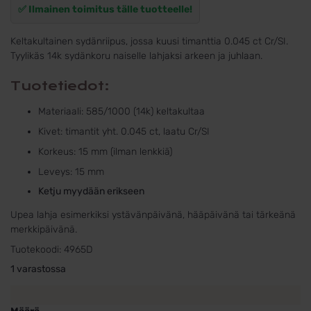
✅ Ilmainen toimitus tälle tuotteelle!
Keltakultainen sydänriipus, jossa kuusi timanttia 0.045 ct Cr/SI.
Tyylikäs 14k sydänkoru naiselle lahjaksi arkeen ja juhlaan.
Tuotetiedot:
Materiaali: 585/1000 (14k) keltakultaa
Kivet: timantit yht. 0.045 ct, laatu Cr/SI
Korkeus: 15 mm (ilman lenkkiä)
Leveys: 15 mm
Ketju myydään erikseen
Upea lahja esimerkiksi ystävänpäivänä, hääpäivänä tai tärkeänä
merkkipäivänä.
Tuotekoodi:
4965D
1 varastossa