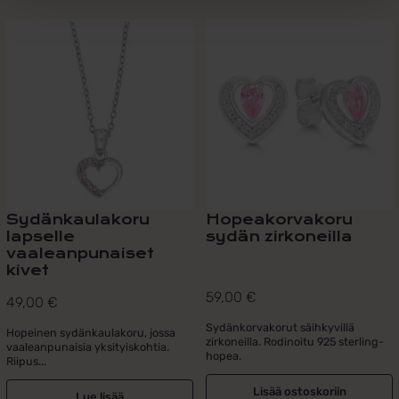
Sydänkaulakoru
Hopeakorvakoru
lapselle
sydän zirkoneilla
vaaleanpunaiset
kivet
59,00
€
49,00
€
Sydänkorvakorut säihkyvillä
Hopeinen sydänkaulakoru, jossa
zirkoneilla. Rodinoitu 925 sterling-
vaaleanpunaisia yksityiskohtia.
hopea.
Riipus...
Lisää ostoskoriin
Lue lisää