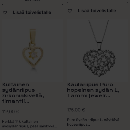
Lisää toivelistalle
Lisää toivelistalle
Kultainen
Kaulariipus Puro
sydänriipus
hopeinen sydän L,
zirkoniakivellä,
Tammi Jewelr...
timantti...
175,00
€
119,00
€
Puro Sydän -riipus L, näyttävä
Herkkä 14k kultainen
hopeariipus...
avosydänriipus, jossa säihkyvä...