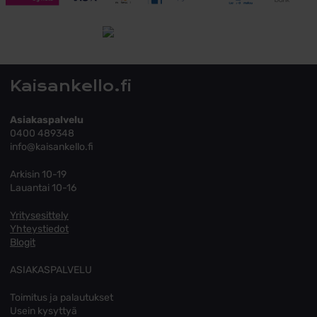
Toimitusehdot
Tutustu toimitusehtoihin
Kaisankello.fi
Asiakaspalvelu
0400 489348
info@kaisankello.fi
Arkisin 10-19
Lauantai 10-16
Yritysesittely
Yhteystiedot
Blogit
ASIAKASPALVELU
Toimitus ja palautukset
Usein kysyttyä