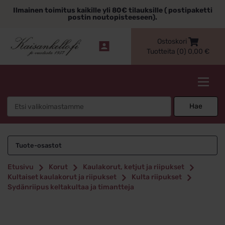
Siirry
Ilmainen toimitus kaikille yli 80€ tilauksille ( postipaketti
sisältöön
postin noutopisteeseen).
Ostoskori
Tuotteita (0)
0,00
€
Kaisankello.fi
Search
Hae
for:
Tuote-osastot
Etusivu
Korut
Kaulakorut, ketjut ja riipukset
Kultaiset kaulakorut ja riipukset
Kulta riipukset
Sydänriipus keltakultaa ja timantteja