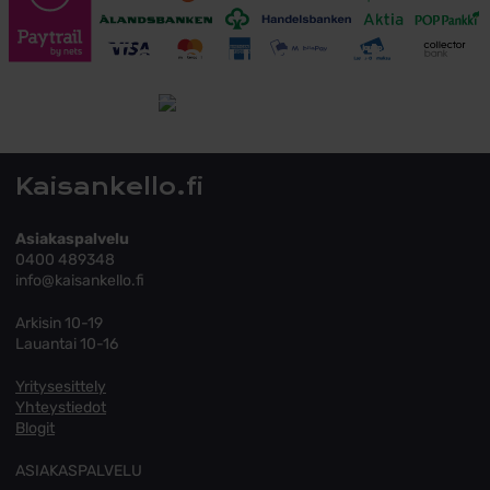
Toimitusehdot
Tutustu toimitusehtoihin
Kaisankello.fi
Asiakaspalvelu
0400 489348
info@kaisankello.fi
Arkisin 10-19
Lauantai 10-16
Yritysesittely
Yhteystiedot
Blogit
ASIAKASPALVELU