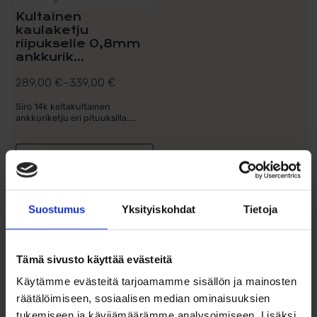
Kultainen
kaulaketju
riipukselle 0,8mm
ankkurik...
289,00
€
–
339,00
€
Hintaluokka:
289,00 €
Siro 14k keltakultainen
ankkuriketju eri pituuksilla....
-
339,00 €
Valitse malli
Lisää toivelistalle
Suostumus
Yksityiskohdat
Tietoja
Tuotetiedot
Tämä sivusto käyttää evästeitä
Kultainen timanttileikattu
sydänriipus, kaksivärinen
Käytämme evästeitä tarjoamamme sisällön ja mainosten
(14K)
räätälöimiseen, sosiaalisen median ominaisuuksien
tukemiseen ja kävijämäärämme analysoimiseen. Lisäksi