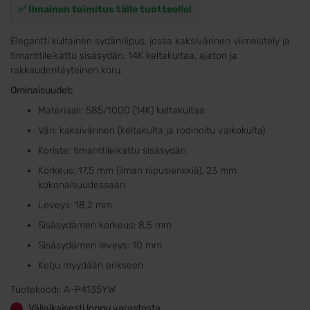
✅ Ilmainen toimitus tälle tuotteelle!
Elegantti kultainen sydänriipus, jossa kaksivärinen viimeistely ja
timanttileikattu sisäsydän. 14K keltakultaa, ajaton ja
rakkaudentäyteinen koru.
Ominaisuudet:
Materiaali: 585/1000 (14K) keltakultaa
Väri: kaksivärinen (keltakulta ja rodinoitu valkokulta)
Koriste: timanttileikattu sisäsydän
Korkeus: 17,5 mm (ilman riipuslenkkiä), 23 mm
kokonaisuudessaan
Leveys: 18,2 mm
Sisäsydämen korkeus: 8,5 mm
Sisäsydämen leveys: 10 mm
Ketju myydään erikseen
Tuotekoodi:
A-P4135YW
Väliaikaisesti loppu varastosta