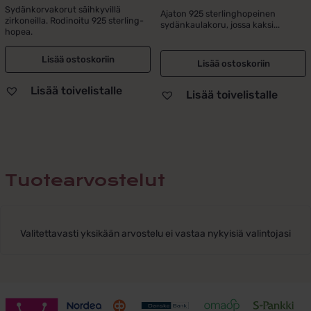
Sydänkorvakorut säihkyvillä
Ajaton 925 sterlinghopeinen
zirkoneilla. Rodinoitu 925 sterling-
sydänkaulakoru, jossa kaksi...
hopea.
Lisää ostoskoriin
Lisää ostoskoriin
Lisää toivelistalle
Lisää toivelistalle
Tuotearvostelut
Valitettavasti yksikään arvostelu ei vastaa nykyisiä valintojasi