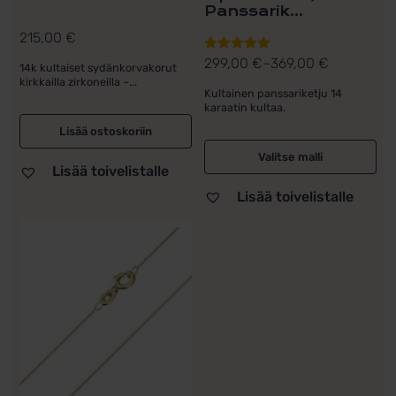
Panssarik...
215,00
€
299,00
€
–
369,00
€
Arvostelu
14k kultaiset sydänkorvakorut
Hintaluokka:
tuotteesta:
kirkkailla zirkoneilla –...
299,00 €
Kultainen panssariketju 14
5.00
/ 5
karaatin kultaa.
-
Lisää ostoskoriin
369,00 €
Valitse malli
Lisää toivelistalle
Lisää toivelistalle
Tällä
tuotteella
on
useampi
muunnelma.
Voit
tehdä
valinnat
tuotteen
sivulla.