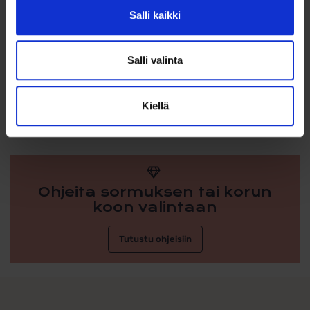
Leveys: 18,2 mm
Salli kaikki
Sisäsydämen korkeus: 8,5 mm
Salli valinta
Sisäsydämen leveys: 10 mm
Ketju myydään erikseen
Kiellä
Ohjeita sormuksen tai korun
koon valintaan
Tutustu ohjeisiin