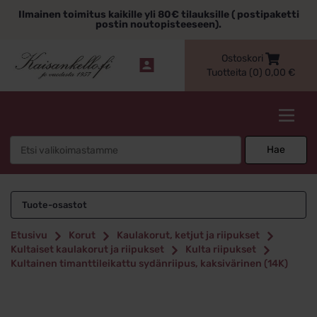
Siirry
Ilmainen toimitus kaikille yli 80€ tilauksille ( postipaketti
sisältöön
postin noutopisteeseen).
Ostoskori
Tuotteita (0)
0,00
€
Kaisankello.fi
Search
Hae
for:
Tuote-osastot
Etusivu
Korut
Kaulakorut, ketjut ja riipukset
Kultaiset kaulakorut ja riipukset
Kulta riipukset
Kultainen timanttileikattu sydänriipus, kaksivärinen (14K)