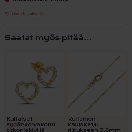
Lisää toivelistalle
Saatat myös pitää...
Tällä
tuotteella
on
useampi
muunnelma.
Voit
tehdä
valinnat
tuotteen
sivulla.
Kultaiset
Kultainen
sydänkorvakorut
kaulaketju
zirkoniakivillä
riipukseen 0,8mm