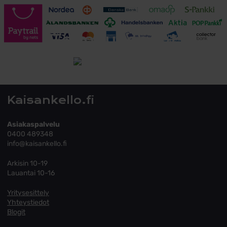
Toimitusehdot
Tutustu toimitusehtoihin
Kaisankello.fi
Asiakaspalvelu
0400 489348
info@kaisankello.fi
Arkisin 10-19
Lauantai 10-16
Yritysesittely
Yhteystiedot
Blogit