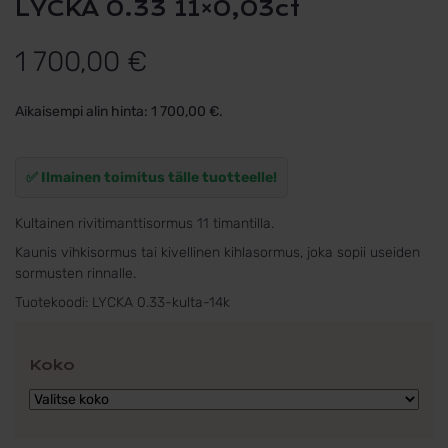
LYCKA 0.33 11×0,03ct
1 700,00
€
Aikaisempi alin hinta:
1 700,00
€
.
✅ Ilmainen toimitus tälle tuotteelle!
Kultainen rivitimanttisormus 11 timantilla.
Kaunis vihkisormus tai kivellinen kihlasormus, joka sopii useiden
sormusten rinnalle.
Tuotekoodi:
LYCKA 0.33-kulta-14k
Koko