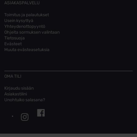
ASIAKASPALVELU
Toimitus ja palautukset
Usein kysyttyä
Yhteydenottopyyntö
Ohjeita sormuksen valintaan
Tietosuoja
Evästeet
Muuta evästeasetuksia
OMA TILI
Kirjaudu sisään
Asiakastilini
Unohtuiko salasana?