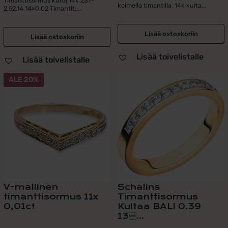
Timanttisormus kulta 14k 237-
kolmella timantilla, 14k kulta...
2.52.14 14×0,02 Timantit:...
Lisää ostoskoriin
Lisää ostoskoriin
Lisää toivelistalle
Lisää toivelistalle
Tällä
ALE 20%
tuotteella
on
useampi
muunnelma.
Voit
tehdä
valinnat
tuotteen
sivulla.
V-mallinen
Schalins
timanttisormus 11x
Timanttisormus
0,01ct
Kultaa BALI 0.39
13...