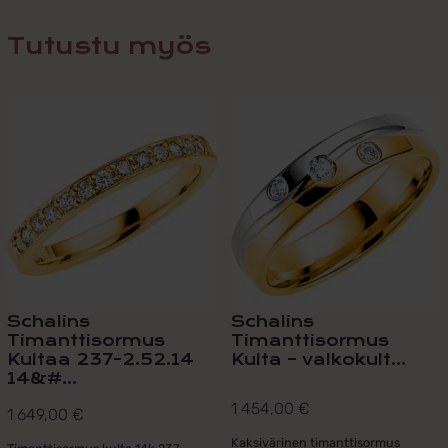
Tutustu myös
Schalins
Schalins
Timanttisormus
Timanttisormus
Kultaa 237-2.52.14
Kulta – valkokult...
14&#...
1 454,00
€
1 649,00
€
Kaksivärinen timanttisormus