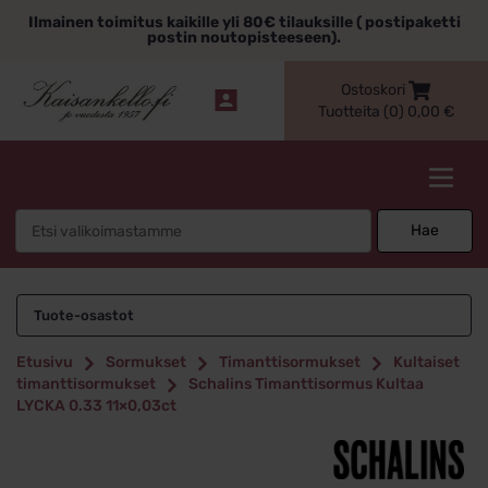
Siirry
Ilmainen toimitus kaikille yli 80€ tilauksille ( postipaketti
sisältöön
postin noutopisteeseen).
Ostoskori
Tuotteita (0)
0,00
€
Kaisankello.fi
Search
Hae
for:
Tuote-osastot
Etusivu
Sormukset
Timanttisormukset
Kultaiset
timanttisormukset
Schalins Timanttisormus Kultaa
LYCKA 0.33 11×0,03ct