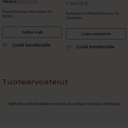
636,00
€
795,00
€
2 164,00
€
Alkuperäinen
Nykyinen
hinta
hinta
Timanttisormus 14k kultaa 11 x
Kultainen rivitimanttisormus 13
0,01ct...
timantilla.
oli:
on:
795,00 €.
636,00 €.
Valitse malli
Lisää ostoskoriin
Lisää toivelistalle
Lisää toivelistalle
Tuotearvostelut
Valitettavasti yksikään arvostelu ei vastaa nykyisiä valintojasi