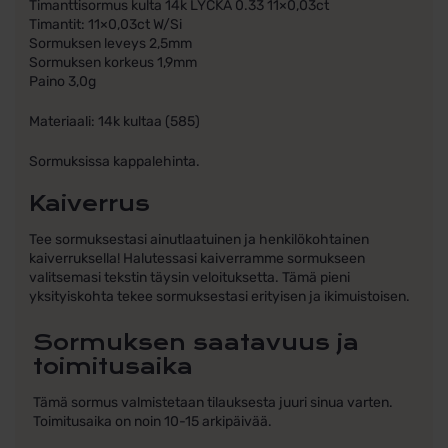
Timanttisormus kulta 14k LYCKA 0.33 11×0,03ct
Timantit: 11×0,03ct W/Si
Sormuksen leveys 2,5mm
Sormuksen korkeus 1,9mm
Paino 3,0g
Materiaali: 14k kultaa (585)
Sormuksissa kappalehinta.
Kaiverrus
Tee sormuksestasi ainutlaatuinen ja henkilökohtainen
kaiverruksella! Halutessasi kaiverramme sormukseen
valitsemasi tekstin täysin veloituksetta. Tämä pieni
yksityiskohta tekee sormuksestasi erityisen ja ikimuistoisen.
Sormuksen saatavuus ja
toimitusaika
Tämä sormus valmistetaan tilauksesta juuri sinua varten.
Toimitusaika on noin 10-15 arkipäivää.