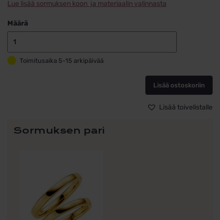
Lue lisää sormuksen koon ja materiaalin valinnasta
Määrä
Schalins
Timanttisorm
Toimitusaika 5-15 arkipäivää
Kultaa
LYCKA
0.33
Lisää ostoskoriin
11x0,03ct
määrä
Lisää toivelistalle
Sormuksen pari