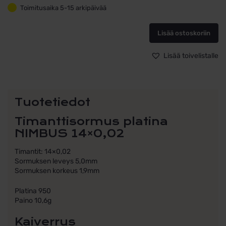
platina
Toimitusaika 5-15 arkipäivää
Schalins
NIMBUS
14x0,02
Lisää ostoskoriin
määrä
Lisää toivelistalle
Tuotetiedot
Timanttisormus platina
NIMBUS 14×0,02
Timantit: 14×0,02
Sormuksen leveys 5,0mm
Sormuksen korkeus 1,9mm
Platina 950
Paino 10,6g
Kaiverrus