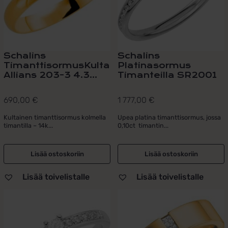
Schalins
Schalins
TimanttisormusKultaa
Platinasormus
Allians 203-3 4.3...
Timanteilla SR2001
690,00
€
1 777,00
€
Kultainen timanttisormus kolmella
Upea platina timanttisormus, jossa
timantilla – 14k...
0,10ct timantin...
Lisää ostoskoriin
Lisää ostoskoriin
Lisää toivelistalle
Lisää toivelistalle