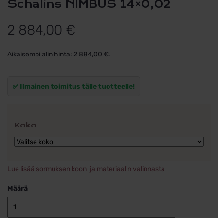
Schalins NIMBUS 14×0,02
2 884,00
€
Aikaisempi alin hinta:
2 884,00
€
.
✅ Ilmainen toimitus tälle tuotteelle!
Koko
Lue lisää sormuksen koon ja materiaalin valinnasta
Määrä
Timanttisorm