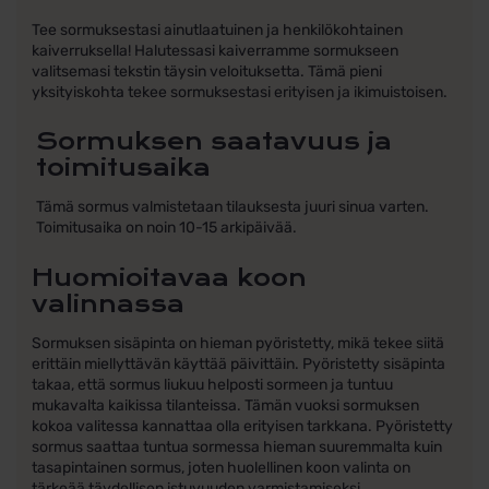
Tee sormuksestasi ainutlaatuinen ja henkilökohtainen
kaiverruksella! Halutessasi kaiverramme sormukseen
valitsemasi tekstin täysin veloituksetta. Tämä pieni
yksityiskohta tekee sormuksestasi erityisen ja ikimuistoisen.
Sormuksen saatavuus ja
toimitusaika
Tämä sormus valmistetaan tilauksesta juuri sinua varten.
Toimitusaika on noin 10-15 arkipäivää.
Huomioitavaa koon
valinnassa
Sormuksen sisäpinta on hieman pyöristetty, mikä tekee siitä
erittäin miellyttävän käyttää päivittäin. Pyöristetty sisäpinta
takaa, että sormus liukuu helposti sormeen ja tuntuu
mukavalta kaikissa tilanteissa. Tämän vuoksi sormuksen
kokoa valitessa kannattaa olla erityisen tarkkana. Pyöristetty
sormus saattaa tuntua sormessa hieman suuremmalta kuin
tasapintainen sormus, joten huolellinen koon valinta on
tärkeää täydellisen istuvuuden varmistamiseksi.