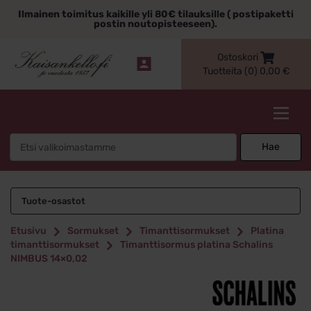
Siirry
Ilmainen toimitus kaikille yli 80€ tilauksille ( postipaketti
sisältöön
postin noutopisteeseen).
Ostoskori
Tuotteita (0)
0,00
€
Kaisankello.fi
Search
Hae
for:
Tuote-osastot
Etusivu
Sormukset
Timanttisormukset
Platina
timanttisormukset
Timanttisormus platina Schalins
NIMBUS 14×0,02