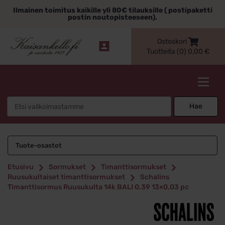
Siirry
Ilmainen toimitus kaikille yli 80€ tilauksille ( postipaketti
sisältöön
postin noutopisteeseen).
Ostoskori
Tuotteita (0)
0,00
€
Kaisankello.fi
Search
Hae
for:
Tuote-osastot
Etusivu
Sormukset
Timanttisormukset
Ruusukultaiset timanttisormukset
Schalins
Timanttisormus Ruusukulta 14k BALI 0.39 13×0,03 pc