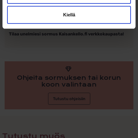
Laadukas ja kestävä
Kiellä
Tyylikäs ja moderni muotoilu
Yli 70 vuoden kokemus
Tilaa unelmiesi sormus Kaisankello.fi verkkokaupasta!
Ohjeita sormuksen tai korun
koon valintaan
Tutustu ohjeisiin
Tutustu myös