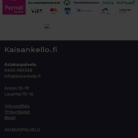
Toimitusehdot
Tutustu toimitusehtoihin
Kaisankello.fi
Asiakaspalvelu
0400 489348
info@kaisankello.fi
Arkisin 10-19
Lauantai 10-16
Yritysesittely
Yhteystiedot
Blogit
ASIAKASPALVELU