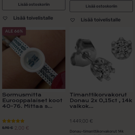
Lisää ostoskoriin
Lisää ostoskoriin
Lisää toivelistalle
Lisää toivelistalle
ALE 66%
Sormusmitta
Timanttikorvakorut
Eurooppalaiset koot
Donau 2x 0,15ct , 14k
40-76. Mittaa s...
valkok...
1 449,00
€
2,00
€
Arvostelu
5,90
€
Alkuperäinen
Nykyinen
Donau-timanttikorvakorut 14k
tuotteesta: