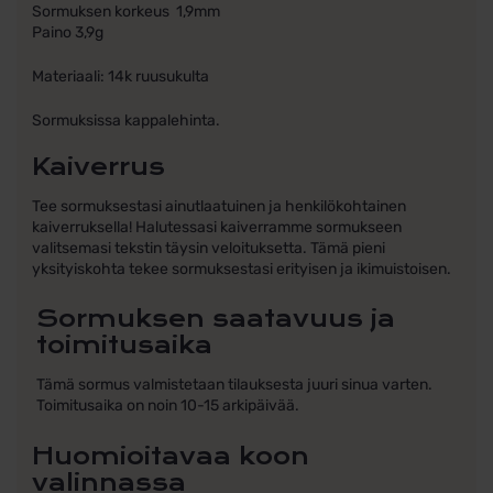
Sormuksen korkeus 1,9mm
Paino 3,9g
Materiaali: 14k ruusukulta
Sormuksissa kappalehinta.
Kaiverrus
Tee sormuksestasi ainutlaatuinen ja henkilökohtainen
kaiverruksella! Halutessasi kaiverramme sormukseen
valitsemasi tekstin täysin veloituksetta. Tämä pieni
yksityiskohta tekee sormuksestasi erityisen ja ikimuistoisen.
Sormuksen saatavuus ja
toimitusaika
Tämä sormus valmistetaan tilauksesta juuri sinua varten.
Toimitusaika on noin 10-15 arkipäivää.
Huomioitavaa koon
valinnassa