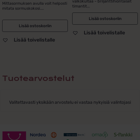
valkokultaa – briljanttihiontaiset
hinta
hinta
Mittasormuksen avulla voit helposti
5.00
/ 5
timantit...
mitata sormuskokosi....
oli:
on:
5,90 €.
2,00 €.
Lisää ostoskoriin
Lisää ostoskoriin
Lisää toivelistalle
Lisää toivelistalle
Tuotearvostelut
Valitettavasti yksikään arvostelu ei vastaa nykyisiä valintojasi