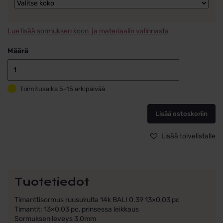
Lue lisää sormuksen koon ja materiaalin valinnasta
Määrä
Schalins
Timanttisorm
Toimitusaika 5-15 arkipäivää
Ruusukulta
14k
BALI
Lisää ostoskoriin
0.39
13x0,03
Lisää toivelistalle
pc
määrä
Tuotetiedot
Timanttisormus ruusukulta 14k BALI 0.39 13×0,03 pc
Timantit: 13×0,03 pc, prinsessa leikkaus
Sormuksen leveys 3,0mm