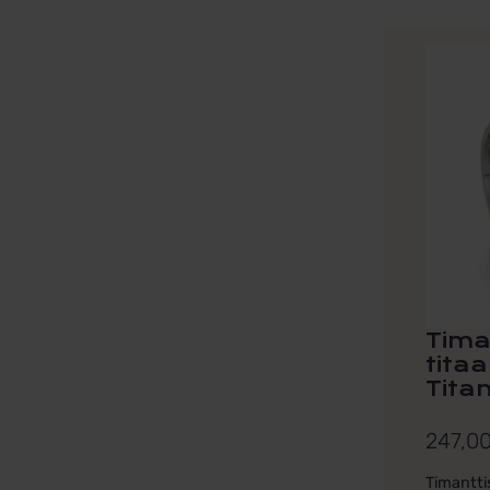
Tima
tita
Titan
247,0
Timantti