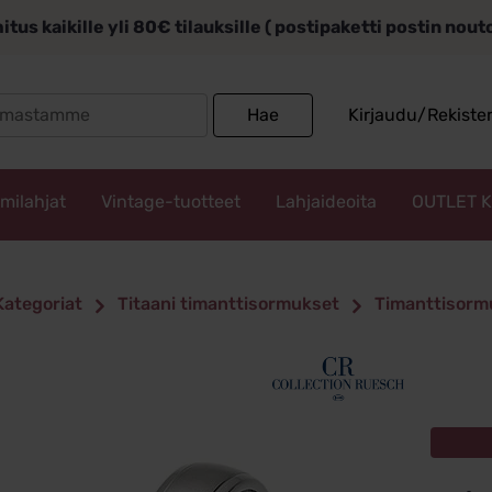
itus kaikille yli 80€ tilauksille ( postipaketti postin nou
Search
Hae
Kirjaudu/Rekiste
for:
mmilahjat
Vintage-tuotteet
Lahjaideoita
OUTLET 
Kategoriat
Titaani timanttisormukset
Timanttisorm