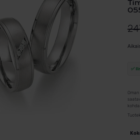
Timanttisormus titaania 77/20030-
05
24
Aikai
✅ Il
Oman 
saatav
kohdas
Tuote
Kok