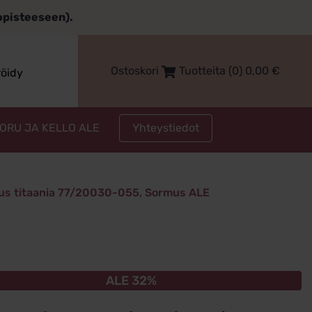
topisteeseen).
Ostoskori
Tuotteita (0)
0,00
€
röidy
Yhteystiedot
KORU JA KELLO ALE
us titaania 77/20030-055, Sormus ALE
ALE 32%