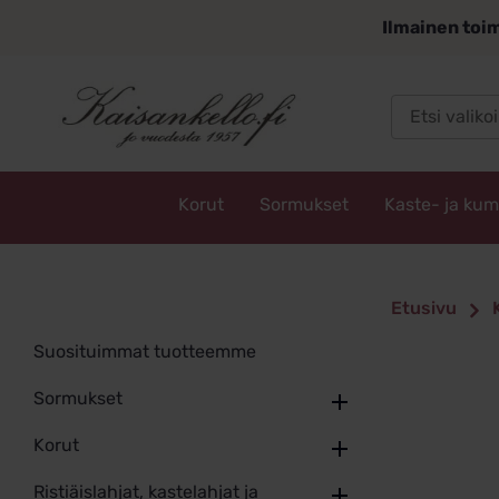
Siirry
Ilmainen toim
sisältöön
Korut
Sormukset
Kaste- ja ku
Kaisankello.fi
Etusivu
Suosituimmat tuotteemme
Sormukset
Korut
Ristiäislahjat, kastelahjat ja