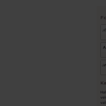
Fo
Ka
Ha
vel
val