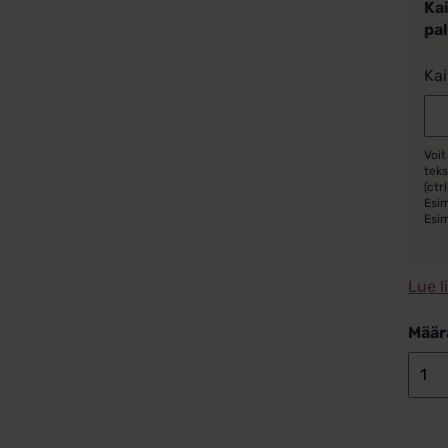
Kai
pa
Kai
Voit
teks
(ctrl
Esim
Esi
Lue l
Määr