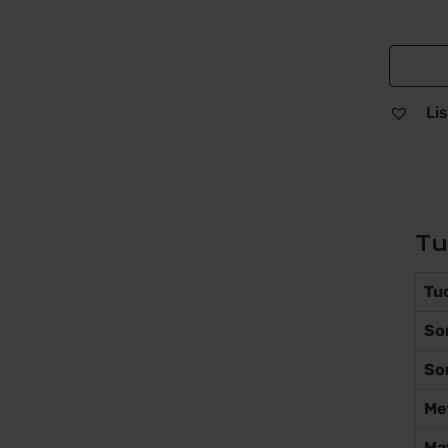
Lis
Tu
Tu
So
So
Met
Mat