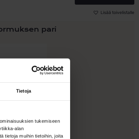
055,
Sormus
Lisää toivelistalle
ALE
määrä
ormuksen pari
Tietoja
 ominaisuuksien tukemiseen
ihlasormus
tiikka-alan
itaania White
ietoja muihin tietoihin, joita