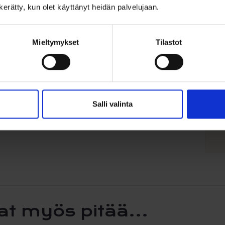
S
n kerätty, kun olet käyttänyt heidän palvelujaan.
E
Mieltymykset
Tilastot
1
Salli valinta
at myös pitää...