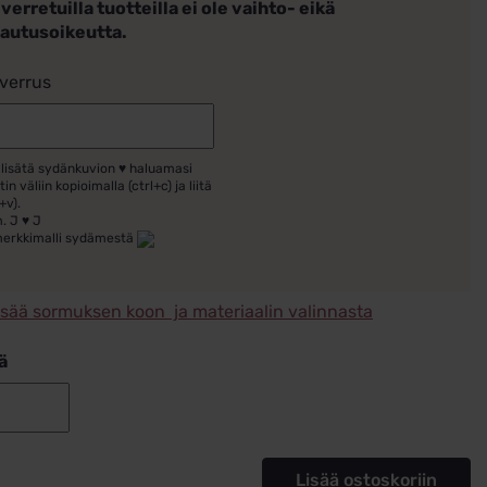
verretuilla tuotteilla ei ole vaihto- eikä
lautusoikeutta.
verrus
 lisätä sydänkuvion ♥ haluamasi
tin väliin kopioimalla (ctrl+c) ja liitä
+v).
. J ♥ J
merkkimalli sydämestä
isää sormuksen koon ja materiaalin valinnasta
ä
Timanttisormus
titaania
77/20030-
Lisää ostoskoriin