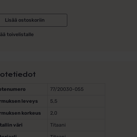
Lisää ostoskoriin
ää toivelistalle
otetiedot
otenumero
77/20030-055
rmuksen leveys
5,5
rmuksen korkeus
2,0
allin väri
Titaani
eriaali
Titaani