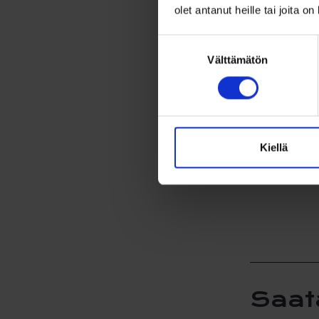
olet antanut heille tai joita o
Suostumuksen
Välttämätön
valinta
Kiellä
Saat