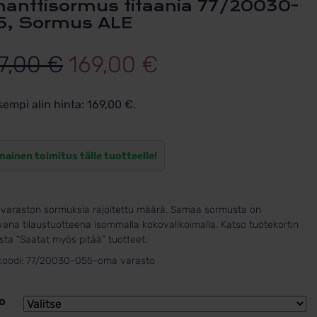
5, Sormus ALE
Alkuperäinen
Nykyinen
7,00
€
169,00
€
hinta
hinta
sempi alin hinta:
169,00
€
.
oli:
on:
247,00 €.
169,00 €.
mainen toimitus tälle tuotteelle!
varaston sormuksia rajoitettu määrä. Samaa sormusta on
ana tilaustuotteena isommalla kokovalikoimalla. Katso tuotekortin
ta “Saatat myös pitää” tuotteet.
koodi:
77/20030-055-oma varasto
o