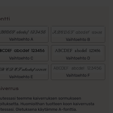
ntti
Vaihtoehto A
Vaihtoehto B
Vaihtoehto C
Vaihtoehto D
Vaihtoehto F
Vaihtoehto E
iverrus
lutessasi teemme kaiverruksen sormukseen
oituksetta. Huomioithan tuotteen koon kaiverrusta
itessasi. Oletuksena käytämme A-fonttia.