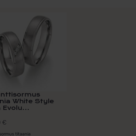
nttisormus
ania White Style
 Evolu...
0
€
sormus titaania