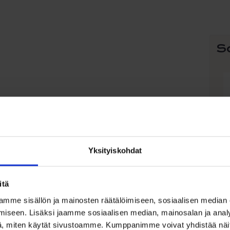
S
Yksityiskohdat
itä
mme sisällön ja mainosten räätälöimiseen, sosiaalisen median
K
iseen. Lisäksi jaamme sosiaalisen median, mainosalan ja analy
t
, miten käytät sivustoamme. Kumppanimme voivat yhdistää näitä t