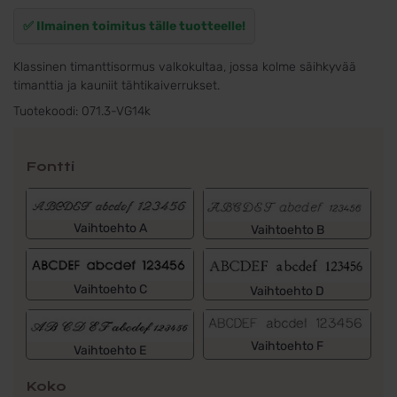
✅ Ilmainen toimitus tälle tuotteelle!
Klassinen timanttisormus valkokultaa, jossa kolme säihkyvää
timanttia ja kauniit tähtikaiverrukset.
Tuotekoodi:
071.3-VG14k
Fontti
Vaihtoehto A
Vaihtoehto B
Vaihtoehto C
Vaihtoehto D
Vaihtoehto F
Vaihtoehto E
Koko