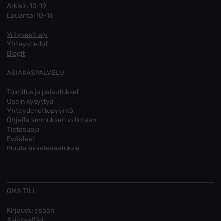
Arkisin 10-19
Lauantai 10-16
Yritysesittely
Yhteystiedot
Blogit
ASIAKASPALVELU
Toimitus ja palautukset
Usein kysyttyä
Yhteydenottopyyntö
Ohjeita sormuksen valintaan
Tietosuoja
Evästeet
Muuta evästeasetuksia
OMA TILI
Kirjaudu sisään
Asiakastilini