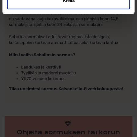
Kiellä
kihla- ja vihkisormuksen valintaan. Koko Schalins- mallisto
on saatavilla kauttamme, vaikka ihan kaikki mallit eivät
välttämättä ole verkkokaupassamme. Schalins-sormuksista
on saatavana laaja kokovalikoima, niin pienistä koon 14,5
sormuksista isoihin koon 24 kokoisiin sormuksiin.
Schalins sormukset edustavat ruotsalaista designia,
kultaseppien korkeaa ammattitaitoa sekä korkeaa laatua.
Miksi valita Schalinsin sormus?
Laadukas ja kestävä
Tyylikäs ja moderni muotoilu
Yli 70 vuoden kokemus
Tilaa unelmiesi sormus Kaisankello.fi verkkokaupasta!
Ohjeita sormuksen tai korun