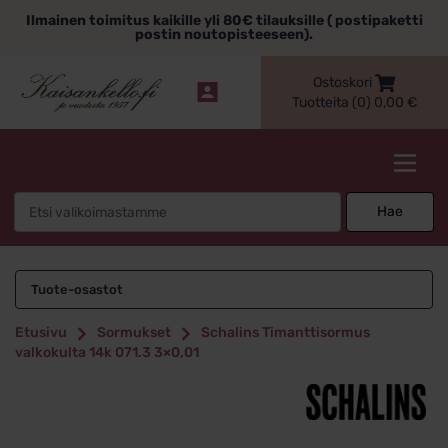
Siirry
Ilmainen toimitus kaikille yli 80€ tilauksille ( postipaketti
sisältöön
postin noutopisteeseen).
Ostoskori
Tuotteita (0)
0,00
€
Kaisankello.fi
Search
Hae
for:
Tuote-osastot
Etusivu
Sormukset
Schalins Timanttisormus
valkokulta 14k 071.3 3×0,01