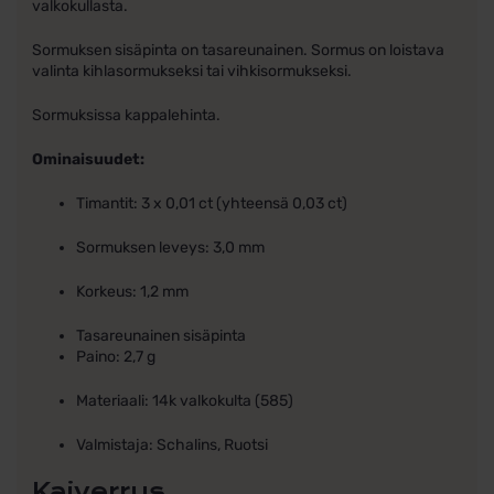
valkokullasta.
Sormuksen sisäpinta on tasareunainen. Sormus on loistava
valinta kihlasormukseksi tai vihkisormukseksi.
Sormuksissa kappalehinta.
Ominaisuudet:
Timantit: 3 x 0,01 ct (yhteensä 0,03 ct)
Sormuksen leveys: 3,0 mm
Korkeus: 1,2 mm
Tasareunainen sisäpinta
Paino: 2,7 g
Materiaali: 14k valkokulta (585)
Valmistaja: Schalins, Ruotsi
Kaiverrus