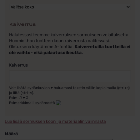
Kaiverrus
Halutessasi teemme kaiverruksen sormukseen veloituksetta.
Huomioithan tuotteen koon kaiverrusta valitessasi.
Oletuksena käytämme A-fonttia.
Kaiverretuilla tuotteilla ei
ole vaihto- eikä palautusoikeutta.
Kaiverrus
Voit lisätä sydänkuvion ♥ haluamasi tekstin väliin kopioimalla (ctrl+c)
ja liitä (ctrl+v).
Esim. J ♥ J
Esimerkkimalli sydämestä
Lue lisää sormuksen koon ja materiaalin valinnasta
Määrä