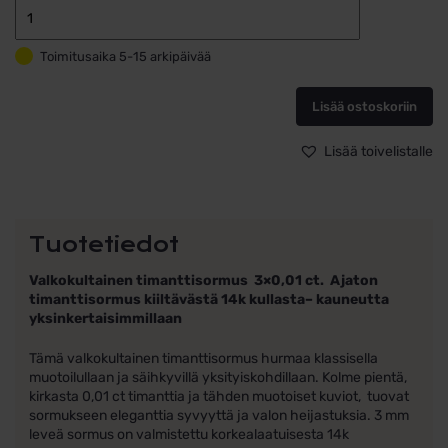
Schalins
Timanttisorm
Toimitusaika 5-15 arkipäivää
valkokulta
14k
071.3
Lisää ostoskoriin
3x0,01
määrä
Lisää toivelistalle
Tuotetiedot
Valkokultainen timanttisormus 3×0,01 ct.
Ajaton
timanttisormus kiiltävästä 14k kullasta– kauneutta
yksinkertaisimmillaan
Tämä valkokultainen timanttisormus hurmaa klassisella
muotoilullaan ja säihkyvillä yksityiskohdillaan. Kolme pientä,
kirkasta 0,01 ct timanttia ja tähden muotoiset kuviot, tuovat
sormukseen eleganttia syvyyttä ja valon heijastuksia. 3 mm
leveä sormus on valmistettu korkealaatuisesta 14k