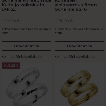
Schalins Kihlasormus
Kultainen
Kulta ja valkokulta
kihlasormus 6mm
14k 2...
Schalins 92-6
1 325,00
€
1 370,00
€
Kaksivärinen kultainen kihlasormus
Kultainen puolipyöreä kihlasormus
5mm
6mm.
Lisää ostoskoriin
Lisää ostoskoriin
Lisää toivelistalle
Lisää toivelistalle
Tällä
ALE 25%
tuotteella
on
useampi
muunnelma.
Voit
tehdä
valinnat
tuotteen
sivulla.