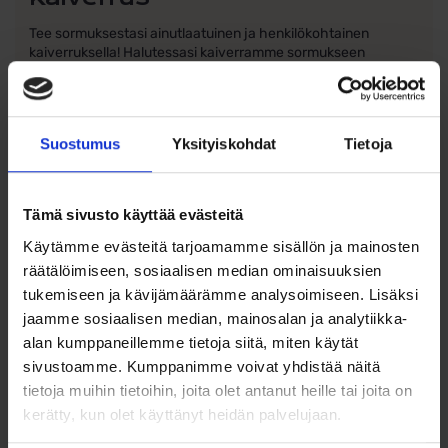
Tee sormuksestasi ainutlaatuinen ja henkilökohtainen
kaiverruksella! Halutessasi kaiverramme sormukseen
valitsemasi tekstin täysin veloituksetta. Tämä pieni
yksityiskohta tekee sormuksestasi erityisen ja ikimuistoisen.
Sormuksen saatavuus ja
Suostumus
Yksityiskohdat
Tietoja
toimitusaika
Tämä sormus valmistetaan tilauksesta juuri sinua varten.
Toimitusaika on noin 10-15 arkipäivää.
Tämä sivusto käyttää evästeitä
Käytämme evästeitä tarjoamamme sisällön ja mainosten
Huomioitavaa koon
räätälöimiseen, sosiaalisen median ominaisuuksien
valinnassa
tukemiseen ja kävijämäärämme analysoimiseen. Lisäksi
jaamme sosiaalisen median, mainosalan ja analytiikka-
Huolellinen koon valinta on tärkeää täydellisen istuvuuden
varmistamiseksi.
alan kumppaneillemme tietoja siitä, miten käytät
sivustoamme. Kumppanimme voivat yhdistää näitä
Huomioithan, että sormesi koko voi vaihdella riippuen
tietoja muihin tietoihin, joita olet antanut heille tai joita on
lämpötilasta ja vuorokauden ajasta. Sormesi saattavat olla
kerätty, kun olet käyttänyt heidän palvelujaan.
aamulla turvonneet ja illalla kapeammat, joten koon
valinnassa voi olla tarpeen ottaa tämä huomioon ja valita