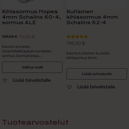
Kihlasormus Hopea
Kultainen
4mm Schalins 60-4,
kihlasormus 4mm
sormus ALE
Schalins 62-4
75,00
€
100,00
€
Alkuperäinen
Nykyinen
795,00
€
Arvostelu
hinta
hinta
Kaunis reunasta
tuotteesta:
timanttileikkauksin koristeltu
oli:
on:
Kaunis kultainen kuvioitu
5.00
/ 5
sormus. Sormuksessa...
kihlasormus 4mm.
100,00 €.
75,00 €.
Valitse malli
Lisää ostoskoriin
Lisää toivelistalle
Lisää toivelistalle
Tuotearvostelut