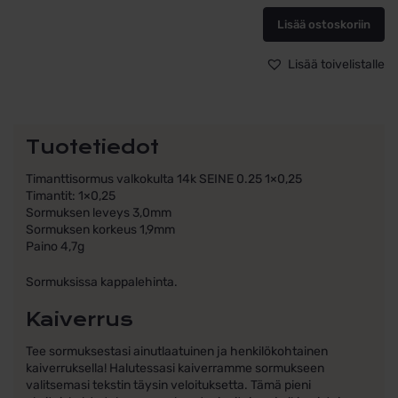
SEINE
0.25
Lisää ostoskoriin
1x0,25
määrä
Lisää toivelistalle
Tuotetiedot
Timanttisormus valkokulta 14k SEINE 0.25 1×0,25
Timantit: 1×0,25
Sormuksen leveys 3,0mm
Sormuksen korkeus 1,9mm
Paino 4,7g
Sormuksissa kappalehinta.
Kaiverrus
Tee sormuksestasi ainutlaatuinen ja henkilökohtainen
kaiverruksella! Halutessasi kaiverramme sormukseen
valitsemasi tekstin täysin veloituksetta. Tämä pieni