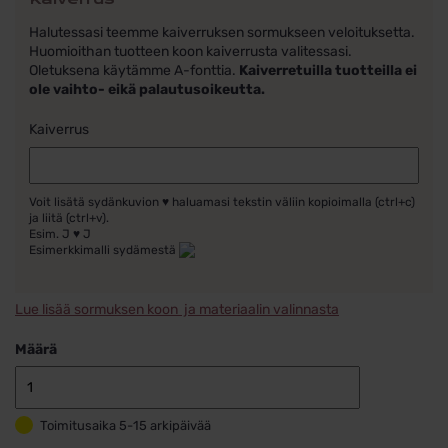
Halutessasi teemme kaiverruksen sormukseen veloituksetta.
Huomioithan tuotteen koon kaiverrusta valitessasi.
Oletuksena käytämme A-fonttia.
Kaiverretuilla tuotteilla ei
ole vaihto- eikä palautusoikeutta.
Kaiverrus
Voit lisätä sydänkuvion ♥ haluamasi tekstin väliin kopioimalla (ctrl+c)
ja liitä (ctrl+v).
Esim. J ♥ J
Esimerkkimalli sydämestä
Lue lisää sormuksen koon ja materiaalin valinnasta
Määrä
Schalins
Timanttisorm
Toimitusaika 5-15 arkipäivää
valkokulta