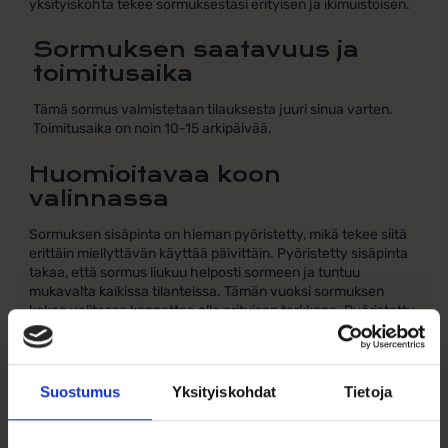
yksityiskohta tekee sormuksestasi erityisen ja ikimuistoisen.
Sormuksen saatavuus ja
toimitusaika
Tämä sormus valmistetaan tilauksesta juuri sinua varten.
Toimitusaika on noin 10-15 arkipäivää.
Huomioitavaa koon
valinnassa
Sormuksen sisäpinta on hieman pyöristetty, mikä tekee siitä
erittäin miellyttävän käyttää päivittäin. Pyöristetty sisäpinta
takaa, että sormus liukuu helposti sormeen ja tuntuu
mukavalta kaikissa tilanteissa. Tämän vuoksi sormuksen
kokoa valitessa kannattaa olla erityisen tarkkana. Pyöristetty
sormus saattaa tuntua sormessa hieman suuremmalta kuin
tasapintainen sormus, joten huolellinen koon valinta on
tärkeää täydellisen istuvuuden varmistamiseksi.
Suostumus
Yksityiskohdat
Tietoja
Huomioithan, että sormesi koko voi vaihdella riippuen
lämpötilasta ja vuorokauden ajasta. Sormesi saattavat olla
aamulla turvonneet ja illalla kapeammat, joten koon