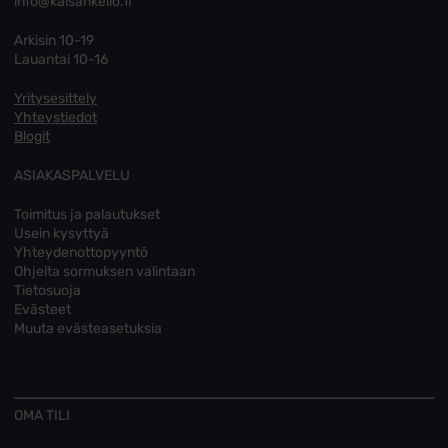
info@kaisankello.fi
Arkisin 10-19
Lauantai 10-16
Yritysesittely
Yhteystiedot
Blogit
ASIAKASPALVELU
Toimitus ja palautukset
Usein kysyttyä
Yhteydenottopyyntö
Ohjeita sormuksen valintaan
Tietosuoja
Evästeet
Muuta evästeasetuksia
OMA TILI