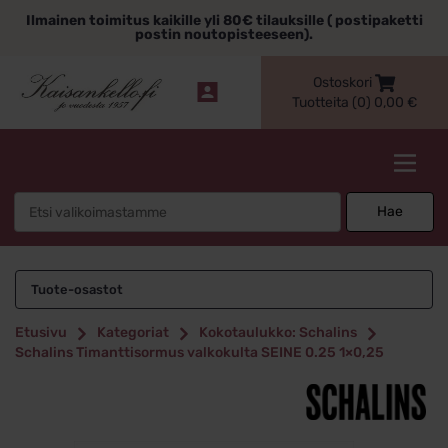
Siirry
Ilmainen toimitus kaikille yli 80€ tilauksille ( postipaketti
sisältöön
postin noutopisteeseen).
Ostoskori
Tuotteita (0)
0,00
€
Kaisankello.fi
Search
Hae
for:
Tuote-osastot
Etusivu
Kategoriat
Kokotaulukko: Schalins
Schalins Timanttisormus valkokulta SEINE 0.25 1×0,25