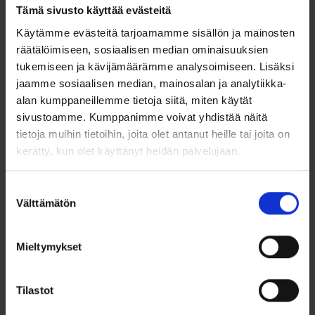
Tämä sivusto käyttää evästeitä
valinnassa voi olla tarpeen ottaa tämä huomioon ja valita
koko, joka on näiden eri mittojen välissä. Sormuksen leveys
Käytämme evästeitä tarjoamamme sisällön ja mainosten
vaikuttaa myös sen istuvuuteen; leveämpi sormus tuntuu
räätälöimiseen, sosiaalisen median ominaisuuksien
yleensä tiukemmalta, kun taas kapeampi voi tuntua
väljemmältä.
tukemiseen ja kävijämäärämme analysoimiseen. Lisäksi
jaamme sosiaalisen median, mainosalan ja analytiikka-
Jos olet epävarma koon valinnasta, älä epäröi ottaa yhteyttä
alan kumppaneillemme tietoja siitä, miten käytät
asiakaspalveluumme!
sivustoamme. Kumppanimme voivat yhdistää näitä
Vaihto- ja palautusoikeus
tietoja muihin tietoihin, joita olet antanut heille tai joita on
kerätty, kun olet käyttänyt heidän palvelujaan.
Huomioithan, että sormuksen koon mittaaminen on erityisen
tärkeää, sillä tämä sormus valmistetaan mittatilaustyönä eikä
se sisällä kuluttajansuojalain mukaista vaihto- tai
Suostumuksen
palautusoikeutta. Mikäli tilaamasi koko ei ole sopiva,
Välttämätön
valinta
maksullinen koonmuutos on tähän sormukseen
mahdollinen.
Lue lisää
Mieltymykset
Schalins sormukset
Schalins of Sweden on vuonna 1944 perustettu
Tilastot
Pohjoismaiden suurin sormusvalmistaja, jolla on pitkillä
perinteillä ja ammattitaidolla luotu laaja ja laadukas