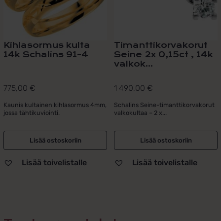
Kihlasormus kulta
Timanttikorvakorut
14k Schalins 91-4
Seine 2x 0,15ct , 14k
valkok...
775,00
€
1 490,00
€
Kaunis kultainen kihlasormus 4mm,
Schalins Seine-timanttikorvakorut
jossa tähtikuviointi.
valkokultaa – 2 x...
Lisää ostoskoriin
Lisää ostoskoriin
Lisää toivelistalle
Lisää toivelistalle