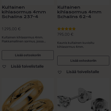
Kultainen
Kultainen
kihlasormus 4mm
kihlasormus 4mm
Schalins 237-4
Schalins 62-4
1 295,00
€
795,00
€
Arvostelu
Kultainen kihlasormus 4mm.
tuotteesta:
Flakkamallinen sormus, jossa...
Kaunis kultainen kuvioitu
5.00
/ 5
kihlasormus 4mm.
Lisää ostoskoriin
Lisää ostoskoriin
Lisää toivelistalle
Lisää toivelistalle