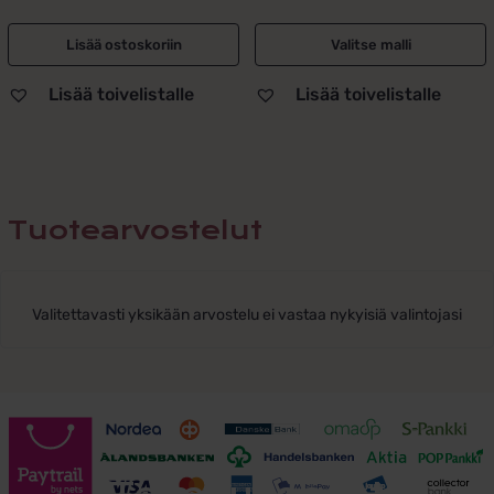
95,00 €.
49,00 €.
95,00 €.
49,00 €.
Lisää ostoskoriin
Valitse malli
Lisää toivelistalle
Lisää toivelistalle
Tuotearvostelut
Valitettavasti yksikään arvostelu ei vastaa nykyisiä valintojasi
Toimitusehdot