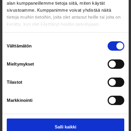
alan kumppaneillemme tietoja siitä, miten käytät
mukavalta myös talven pakkasilla.
sivustoamme. Kumppanimme voivat yhdistää näitä
tietoja muihin tietoihin, joita olet antanut heille tai joita on
Kiillotettu/harjattu pinta
Leveys 5mm
kerätty, kun olet käyttänyt heidän palvelujaan.
Pyöristetty sisäpinta = Comfort fit
Suostumuksen
Välttämätön
valinta
Mieltymykset
Ohjeita sormuksen tai korun
koon valintaan
Tilastot
Tutustu ohjeisiin
Markkinointi
Tutustu myös
Salli kaikki