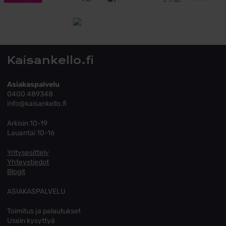
Tutustu toimitusehtoihin
Kaisankello.fi
Asiakaspalvelu
0400 489348
info@kaisankello.fi
Arkisin 10-19
Lauantai 10-16
Yritysesittely
Yhteystiedot
Blogit
ASIAKASPALVELU
Toimitus ja palautukset
Usein kysyttyä