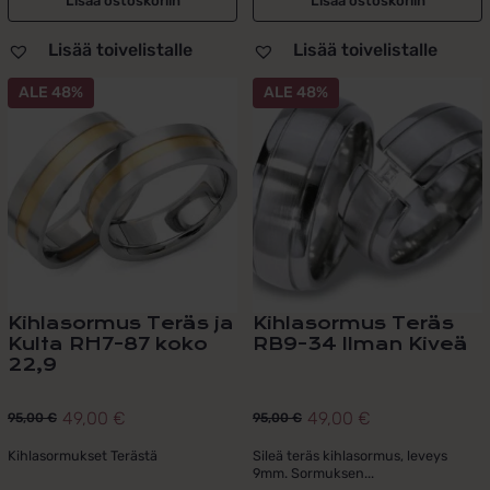
Lisää ostoskoriin
Lisää ostoskoriin
Lisää toivelistalle
Lisää toivelistalle
Tällä
ALE 48%
ALE 48%
tuotteella
on
useampi
muunnelma.
Voit
tehdä
valinnat
tuotteen
sivulla.
Kihlasormus Teräs ja
Kihlasormus Teräs
Kulta RH7-87 koko
RB9-34 Ilman Kiveä
22,9
49,00
€
49,00
€
95,00
€
95,00
€
Alkuperäinen
Nykyinen
Alkuperäinen
Nykyinen
hinta
hinta
hinta
hinta
Kihlasormukset Terästä
Sileä teräs kihlasormus, leveys
9mm. Sormuksen...
oli:
on:
oli:
on: