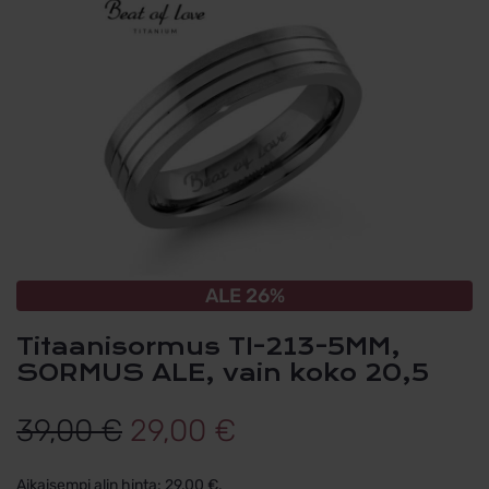
ALE 26%
Titaanisormus TI-213-5MM,
SORMUS ALE, vain koko 20,5
Alkuperäinen
Nykyinen
39,00
€
29,00
€
hinta
hinta
Aikaisempi alin hinta:
29,00
€
.