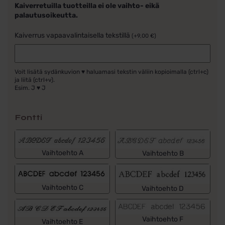
Kaiverretuilla tuotteilla ei ole vaihto- eikä
palautusoikeutta.
Kaiverrus vapaavalintaisella tekstillä
(
+
9,00
€
)
Voit lisätä sydänkuvion ♥ haluamasi tekstin väliin kopioimalla (ctrl+c)
ja liitä (ctrl+v).
Esim. J ♥ J
Fontti
Vaihtoehto A
Vaihtoehto B
Vaihtoehto C
Vaihtoehto D
Vaihtoehto F
Vaihtoehto E