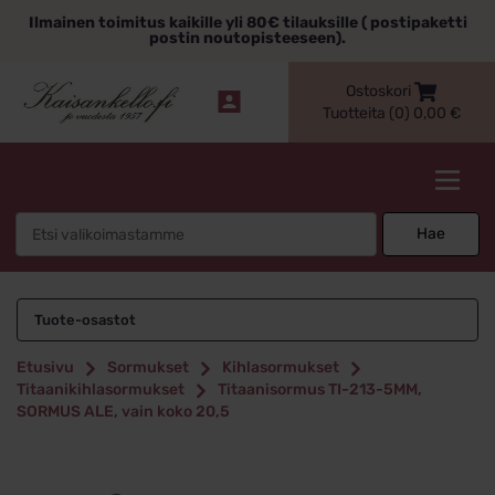
Siirry
Ilmainen toimitus kaikille yli 80€ tilauksille ( postipaketti
sisältöön
postin noutopisteeseen).
Ostoskori
Tuotteita (0)
0,00
€
Kaisankello.fi
Search
Hae
for:
Tuote-osastot
Etusivu
Sormukset
Kihlasormukset
Titaanikihlasormukset
Titaanisormus TI-213-5MM,
SORMUS ALE, vain koko 20,5