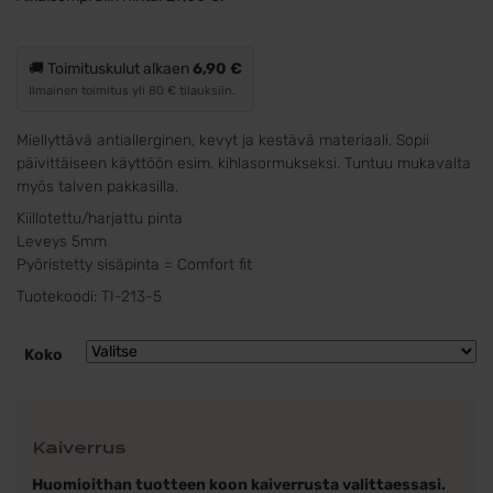
oli:
on:
39,00 €.
29,00 €.
🚚 Toimituskulut alkaen
6,90 €
Ilmainen toimitus yli 80 € tilauksiin.
Miellyttävä antiallerginen, kevyt ja kestävä materiaali. Sopii
päivittäiseen käyttöön esim. kihlasormukseksi. Tuntuu mukavalta
myös talven pakkasilla.
Kiillotettu/harjattu pinta
Leveys 5mm
Pyöristetty sisäpinta = Comfort fit
Tuotekoodi:
TI-213-5
Koko
Kaiverrus
Huomioithan tuotteen koon kaiverrusta valittaessasi.