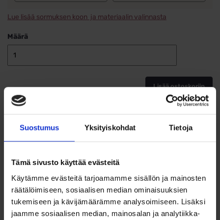
Lue lisää sormuksen koon ja materiaalin valinnasta
Määrä
Titaanisormu
TI-
213-
Lisää ostoskoriin
5MM,
SORMUS
ALE,
Lisää toivelistalle
vain
koko
Suostumus
Yksityiskohdat
Tietoja
20,5
määrä
Tuotetiedot
Tämä sivusto käyttää evästeitä
SORMUS ALE, vain koko 20,5 jäljellä!
Käytämme evästeitä tarjoamamme sisällön ja mainosten
räätälöimiseen, sosiaalisen median ominaisuuksien
Beat of Love titaanisormus kiiltävä/harjattu pinta 5mm leveä
tukemiseen ja kävijämäärämme analysoimiseen. Lisäksi
Miellyttävä antiallerginen, kevyt ja kestävä materiaali. Sopii
jaamme sosiaalisen median, mainosalan ja analytiikka-
päivittäiseen käyttöön esim. kihlasormukseksi. Tuntuu