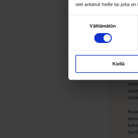
olet antanut heille tai joita o
Tee 
vali
Suostumuksen
Välttämätön
valinta
So
Täm
Hu
Kiellä
Sorm
sisä
sorm
suur
varm
Huom
aamu
koko
tunt