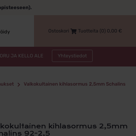
topisteeseen).
Ostoskori
Tuotteita (0)
0,00
€
röidy
Yhteystiedot
KORU JA KELLO ALE
mukset
Valkokultainen kihlasormus 2,5mm Schalins
halins 92-2,5