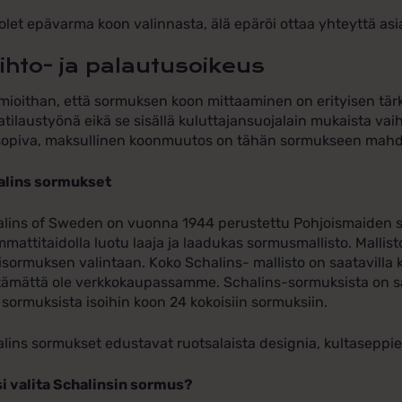
olet epävarma koon valinnasta, älä epäröi ottaa yhteyttä a
ihto- ja palautusoikeus
ioithan, että sormuksen koon mittaaminen on erityisen tärk
atilaustyönä eikä se sisällä kuluttajansuojalain mukaista vaih
sopiva, maksullinen koonmuutos on tähän sormukseen mahd
alins sormukset
lins of Sweden on vuonna 1944 perustettu Pohjoismaiden suur
mmattitaidolla luotu laaja ja laadukas sormusmallisto. Mallist
isormuksen valintaan. Koko Schalins- mallisto on saatavilla k
tämättä ole verkkokaupassamme. Schalins-sormuksista on saa
 sormuksista isoihin koon 24 kokoisiin sormuksiin.
lins sormukset edustavat ruotsalaista designia, kultaseppi
i valita Schalinsin sormus?