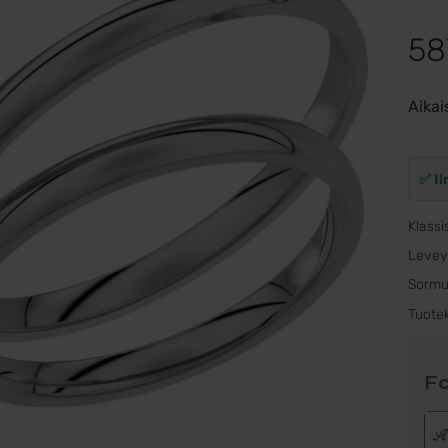
58
Aikai
✅ Il
Klassi
Levey
Sormu
Tuote
Fo