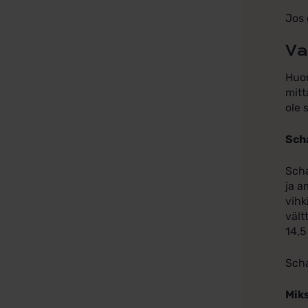
Jos 
Va
Huom
mitt
ole 
Sch
Scha
ja a
vihk
vält
14,5
Scha
Miks