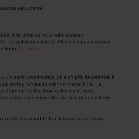
siakaspalveluumme!
eää, sillä tämä sormus valmistetaan
to- tai palautusoikeutta. Mikäli tilaamasi koko ei
ollinen.
Lue lisää
in sormusvalmistaja, jolla on pitkillä perinteillä
osta löytyy runsaasti valinnanvaraa kihla- ja
auttamme, vaikka ihan kaikki mallit eivät
tavana laaja kokovalikoima, niin pienistä koon
en korkeaa ammattitaitoa sekä korkeaa laatua.