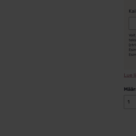
Kai
Voit
teks
(ctrl
Esim
Esi
Lue l
Määr