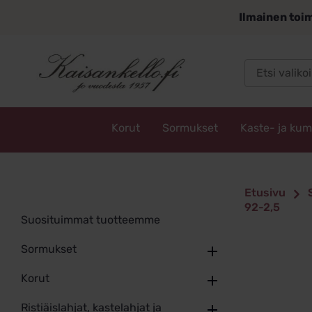
Siirry
Ilmainen toim
sisältöön
Korut
Sormukset
Kaste- ja ku
Kaisankello.fi
Etusivu
92-2,5
Suosituimmat tuotteemme
Sormukset
Korut
Ristiäislahjat, kastelahjat ja