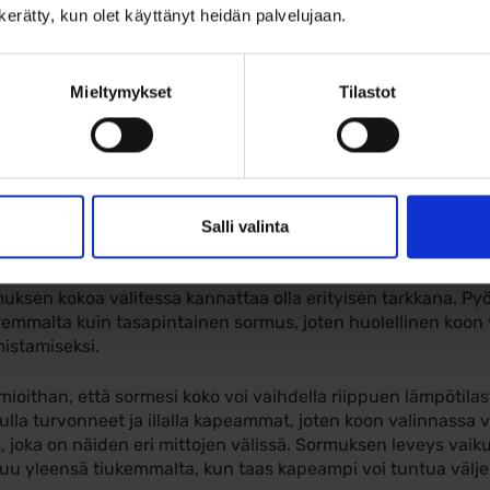
n kerätty, kun olet käyttänyt heidän palvelujaan.
sormuksestasi ainutlaatuinen ja henkilökohtainen kaiverruk
tsemasi tekstin täysin veloituksetta. Tämä pieni yksityiskohta
Mieltymykset
Tilastot
rmuksen saatavuus ja toimitusai
ä sormus valmistetaan tilauksesta juuri sinua varten. Toimit
omioitavaa koon valinnassa
Salli valinta
uksen sisäpinta on hieman pyöristetty, mikä tekee siitä eritt
pinta takaa, että sormus liukuu helposti sormeen ja tuntuu m
uksen kokoa valitessa kannattaa olla erityisen tarkkana. P
emmalta kuin tasapintainen sormus, joten huolellinen koon 
istamiseksi.
ioithan, että sormesi koko voi vaihdella riippuen lämpötilas
lla turvonneet ja illalla kapeammat, joten koon valinnassa v
, joka on näiden eri mittojen välissä. Sormuksen leveys va
uu yleensä tiukemmalta, kun taas kapeampi voi tuntua välj