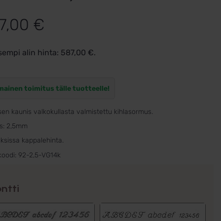
7,00
€
sempi alin hinta:
587,00
€
.
mainen toimitus tälle tuotteelle!
sen kaunis valkokullasta valmistettu kihlasormus.
s: 2,5mm
ksissa kappalehinta.
koodi:
92-2,5-VG14k
ntti