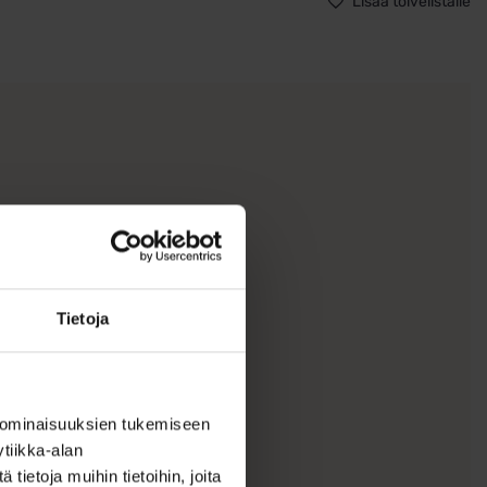
Lisää toivelistalle
2,5
määrä
Tietoja
 ominaisuuksien tukemiseen
tiikka-alan
ietoja muihin tietoihin, joita