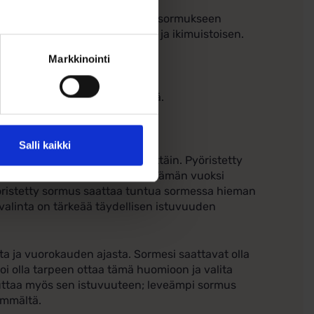
sella! Halutessasi kaiverramme sormukseen
 tekee sormuksestasi erityisen ja ikimuistoisen.
Markkinointi
ka
usaika on noin 10-15 arkipäivää.
Salli kaikki
äin miellyttävän käyttää päivittäin. Pyöristetty
ukavalta kaikissa tilanteissa. Tämän vuoksi
yöristetty sormus saattaa tuntua sormessa hieman
valinta on tärkeää täydellisen istuvuuden
ta ja vuorokauden ajasta. Sormesi saattavat olla
oi olla tarpeen ottaa tämä huomioon ja valita
ikuttaa myös sen istuvuuteen; leveämpi sormus
emmältä.