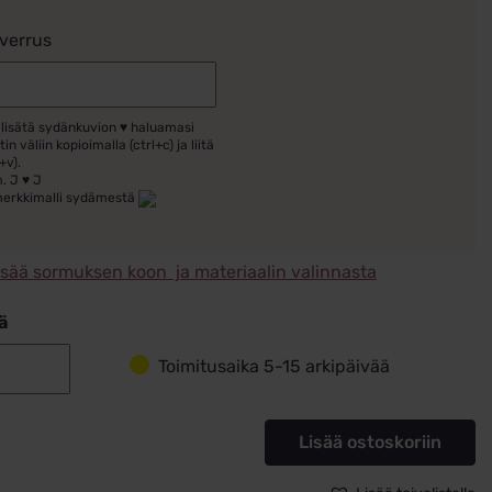
verrus
 lisätä sydänkuvion ♥ haluamasi
tin väliin kopioimalla (ctrl+c) ja liitä
+v).
. J ♥ J
merkkimalli sydämestä
isää sormuksen koon ja materiaalin valinnasta
ä
Toimitusaika 5-15 arkipäivää
Valkokultainen
kihlasormus
2,5mm
Lisää ostoskoriin
Schalins
92-