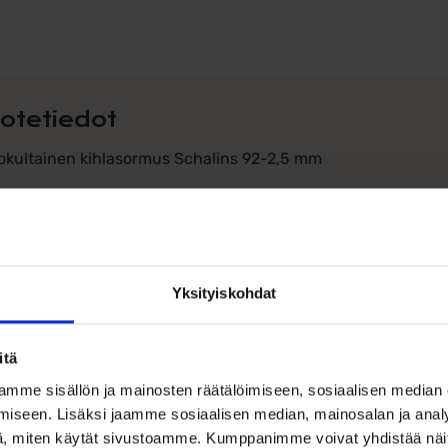
otetiedot
okultainen kihlasormus Schalins 92-2,5 mm
sisen kaunis valkokullasta valmistettu kihlasormus.
eys: 2,5mm
Yksityiskohdat
keus: 1,3mm
riaali: 14k valkokulta (585)
itä
uksissa kappalehinta.
mme sisällön ja mainosten räätälöimiseen, sosiaalisen median
iseen. Lisäksi jaamme sosiaalisen median, mainosalan ja analy
iverrus
, miten käytät sivustoamme. Kumppanimme voivat yhdistää näitä t