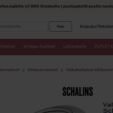
itus kaikille yli 80€ tilauksille ( postipaketti postin nou
Search
Hae
Kirjaudu/Rekiste
for:
mmilahjat
Vintage-tuotteet
Lahjaideoita
OUTLET 
Sormukset
Kihlasormukset
Valkokultaiset kihlasor
Valkokultainen kihlasormus 2,5mm
Sc