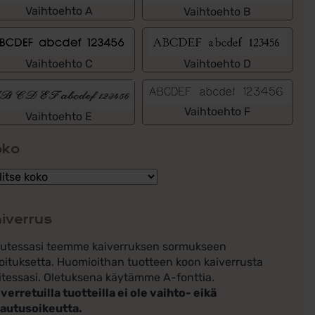
Vaihtoehto A
Vaihtoehto B
Vaihtoehto C
Vaihtoehto D
Vaihtoehto F
Vaihtoehto E
oko
iverrus
lutessasi teemme kaiverruksen sormukseen
oituksetta. Huomioithan tuotteen koon kaiverrusta
itessasi. Oletuksena käytämme A-fonttia.
verretuilla tuotteilla ei ole vaihto- eikä
lautusoikeutta.