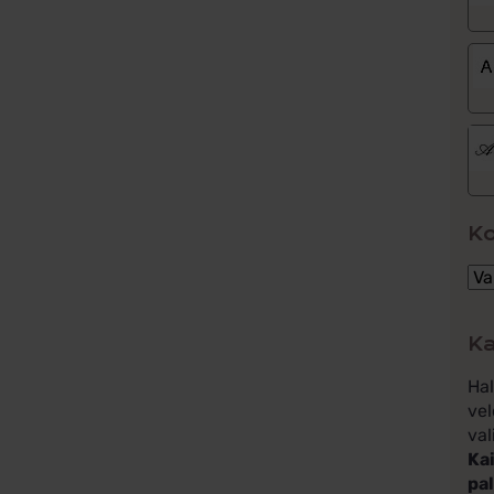
K
Ka
Ha
vel
val
Kai
pa