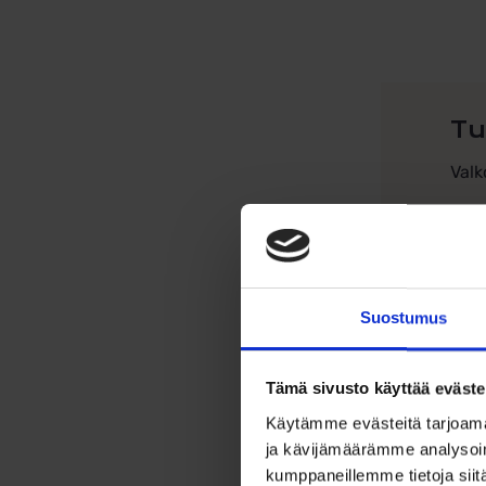
Tu
Valk
Klas
Lev
Suostumus
Kor
Mate
Tämä sivusto käyttää eväste
Sorm
Käytämme evästeitä tarjoama
ja kävijämäärämme analysoim
Ka
kumppaneillemme tietoja siitä