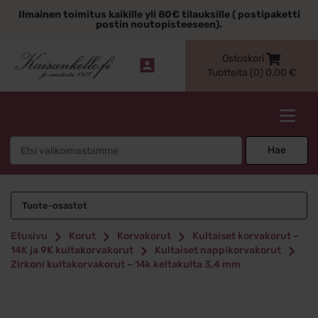
Siirry
Ilmainen toimitus kaikille yli 80€ tilauksille ( postipaketti
sisältöön
postin noutopisteeseen).
Ostoskori
Tuotteita (0)
0,00
€
Kaisankello.fi
Search
Hae
for:
Tuote-osastot
Etusivu
Korut
Korvakorut
Kultaiset korvakorut –
14K ja 9K kultakorvakorut
Kultaiset nappikorvakorut
Zirkoni kultakorvakorut – 14k keltakulta 3,4 mm