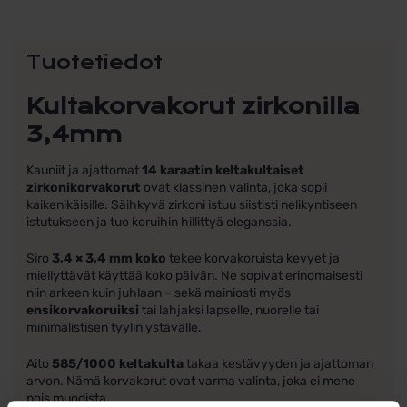
Tuotetiedot
Kultakorvakorut zirkonilla
3,4mm
Kauniit ja ajattomat
14 karaatin keltakultaiset
zirkonikorvakorut
ovat klassinen valinta, joka sopii
kaikenikäisille. Säihkyvä zirkoni istuu siististi nelikyntiseen
istutukseen ja tuo koruihin hillittyä eleganssia.
Siro
3,4 × 3,4 mm koko
tekee korvakoruista kevyet ja
miellyttävät käyttää koko päivän. Ne sopivat erinomaisesti
niin arkeen kuin juhlaan – sekä mainiosti myös
ensikorvakoruiksi
tai lahjaksi lapselle, nuorelle tai
minimalistisen tyylin ystävälle.
Aito
585/1000 keltakulta
takaa kestävyyden ja ajattoman
arvon. Nämä korvakorut ovat varma valinta, joka ei mene
pois muodista.