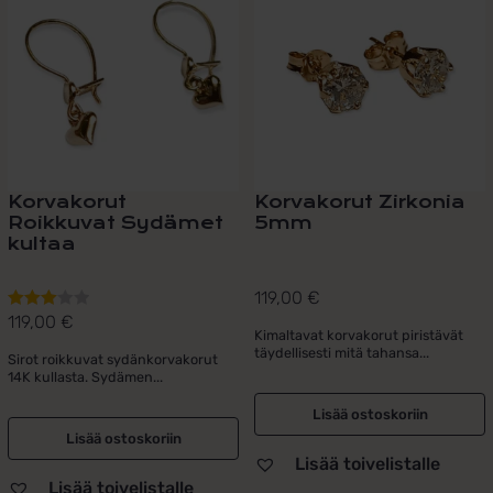
Korvakorut
Korvakorut Zirkonia
Roikkuvat Sydämet
5mm
kultaa
119,00
€
119,00
€
Arvostelu
Kimaltavat korvakorut piristävät
tuotteesta:
täydellisesti mitä tahansa...
Sirot roikkuvat sydänkorvakorut
3.00
/ 5
14K kullasta. Sydämen...
Lisää ostoskoriin
Lisää ostoskoriin
Lisää toivelistalle
Lisää toivelistalle