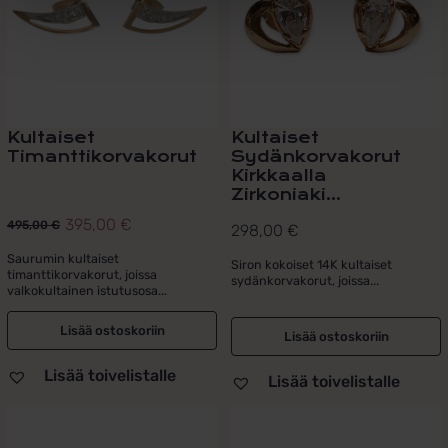
Kultaiset
Kultaiset
Timanttikorvakorut
Sydänkorvakorut
Kirkkaalla
Zirkoniaki...
395,00
€
495,00
€
298,00
€
Alkuperäinen
Nykyinen
hinta
hinta
Saurumin kultaiset
Siron kokoiset 14K kultaiset
timanttikorvakorut, joissa
sydänkorvakorut, joissa...
oli:
on:
valkokultainen istutusosa...
495,00 €.
395,00 €.
Lisää ostoskoriin
Lisää ostoskoriin
Lisää toivelistalle
Lisää toivelistalle