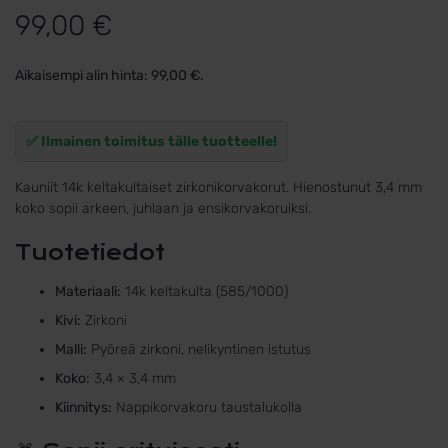
99,00
€
Aikaisempi alin hinta:
99,00
€
.
✅ Ilmainen toimitus tälle tuotteelle!
Kauniit 14k keltakultaiset zirkonikorvakorut. Hienostunut 3,4 mm
koko sopii arkeen, juhlaan ja ensikorvakoruiksi.
Tuotetiedot
Materiaali:
14k keltakulta (585/1000)
Kivi:
Zirkoni
Malli:
Pyöreä zirkoni, nelikyntinen istutus
Koko:
3,4 × 3,4 mm
Kiinnitys:
Nappikorvakoru taustalukolla