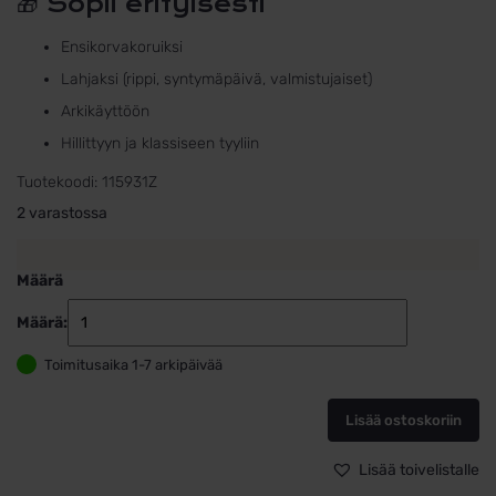
🎁 Sopii erityisesti
Ensikorvakoruiksi
Lahjaksi (rippi, syntymäpäivä, valmistujaiset)
Arkikäyttöön
Hillittyyn ja klassiseen tyyliin
Tuotekoodi:
115931Z
2 varastossa
Määrä
Määrä:
Zirkoni
kultakorvako
Toimitusaika 1-7 arkipäivää
–
14k
keltakulta
Lisää ostoskoriin
3,4
mm
Lisää toivelistalle
määrä