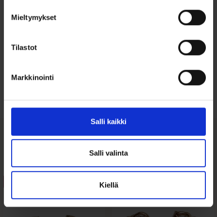
Mieltymykset
Tilastot
Ohjeita sormuksen tai korun
koon valintaan
Markkinointi
Tutustu ohjeisiin
Salli kaikki
Tutustu myös
Salli valinta
ALE 20%
Kiellä