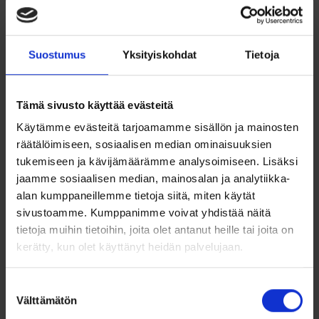
Tuotetiedot
Materiaali:
14k keltakulta (585/1000)
Suostumus
Yksityiskohdat
Tietoja
Kivi:
Zirkoni
Tämä sivusto käyttää evästeitä
Malli:
Pyöreä zirkoni, nelikyntinen istutus
Käytämme evästeitä tarjoamamme sisällön ja mainosten
Koko:
3,4 × 3,4 mm
räätälöimiseen, sosiaalisen median ominaisuuksien
tukemiseen ja kävijämäärämme analysoimiseen. Lisäksi
Kiinnitys:
Nappikorvakoru taustalukolla
jaamme sosiaalisen median, mainosalan ja analytiikka-
🎁 Sopii erityisesti
alan kumppaneillemme tietoja siitä, miten käytät
sivustoamme. Kumppanimme voivat yhdistää näitä
Ensikorvakoruiksi
tietoja muihin tietoihin, joita olet antanut heille tai joita on
kerätty, kun olet käyttänyt heidän palvelujaan.
Lahjaksi (rippi, syntymäpäivä, valmistujaiset)
Arkikäyttöön
Suostumuksen
Välttämätön
valinta
Hillittyyn ja klassiseen tyyliin