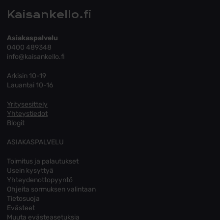
Kaisankello.fi
Asiakaspalvelu
0400 489348
info@kaisankello.fi
Arkisin 10-19
Lauantai 10-16
Yritysesittely
Yhteystiedot
Blogit
ASIAKASPALVELU
Toimitus ja palautukset
Usein kysyttyä
Yhteydenottopyyntö
Ohjeita sormuksen valintaan
Tietosuoja
Evästeet
Muuta evästeasetuksia