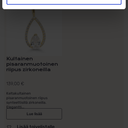
Kultainen
pisaranmuotoinen
riipus zirkoneilla
139,00
€
Keltakultainen
pisaranmuotoinen riipus
synteettisillä zirkoneilla.
Elegantti...
Lue lisää
Lisää toivelistalle