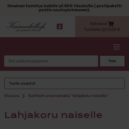
Siirry
Ilmainen toimitus kaikille yli 80€ tilauksille ( postipaketti
sisältöön
postin noutopisteeseen).
Ostoskori
Tuotteita (0)
0,00
€
Kaisankello.fi
Search
Hae
for:
lahjakoru naiselle
Tuote-osastot
Etusivu
Tuotteet avainsanalla “lahjakoru naiselle”
lahjakoru naiselle