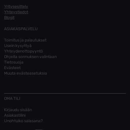
Yritysesittely
Yhteystiedot
Blogit
ASIAKASPALVELU
Toimitus ja palautukset
Usein kysyttyä
Yhteydenottopyyntö
Ohjeita sormuksen valintaan
Tietosuoja
Evästeet
Muuta evästeasetuksia
OMA TILI
Kirjaudu sisään
Asiakastilini
Unohtuiko salasana?