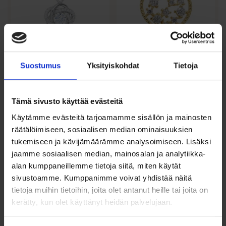
Solmu-kaulakoru
Kultainen
Suostumus
Yksityiskohdat
Tietoja
zirkoneilla,
avosydänriipus
rodinoitua hopeaa
zirkoneilla
Tämä sivusto käyttää evästeitä
45,00
€
245,00
€
Käytämme evästeitä tarjoamamme sisällön ja mainosten
Elegantti solmu-kaulakoru
Kaunis keltakultainen
räätälöimiseen, sosiaalisen median ominaisuuksien
rodinoidusta hopeasta, koristeltu
sydänriipus zirkoneilla, joka
säihkyvillä...
säihkyy...
tukemiseen ja kävijämäärämme analysoimiseen. Lisäksi
jaamme sosiaalisen median, mainosalan ja analytiikka-
Lue lisää
Lisää ostoskoriin
alan kumppaneillemme tietoja siitä, miten käytät
sivustoamme. Kumppanimme voivat yhdistää näitä
Lisää toivelistalle
Lisää toivelistalle
tietoja muihin tietoihin, joita olet antanut heille tai joita on
kerätty, kun olet käyttänyt heidän palvelujaan.