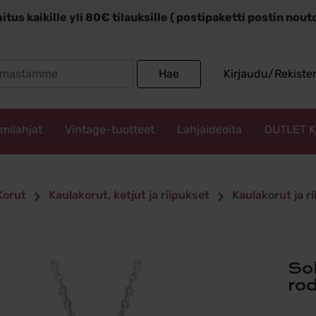
itus kaikille yli 80€ tilauksille ( postipaketti postin nou
Search
Hae
Kirjaudu/Rekiste
for:
mmilahjat
Vintage-tuotteet
Lahjaideoita
OUTLET 
Korut
Kaulakorut, ketjut ja riipukset
Kaulakorut ja r
Solmu-kaulakoru zirkoneilla,
ro