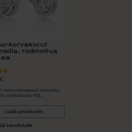
u-korvakorut
neilla, rodinoitua
eaa
€
lu
ta:
t solmu-korvakorut zirkoneilla,
ttu rodinoidusta 925...
Lisää ostoskoriin
ää toivelistalle