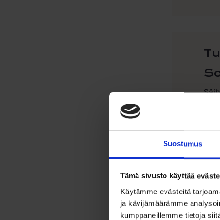
Tu
So
Säih
ajat
on v
kiilt
Suostumus
Riip
koro
sääd
Tämä sivusto käyttää eväste
Omi
Käytämme evästeitä tarjoama
ja kävijämäärämme analysoim
kumppaneillemme tietoja siitä