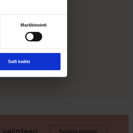
Markkinointi
Salli kaikki
m
 valintaan
Tutustu ohjeisiin