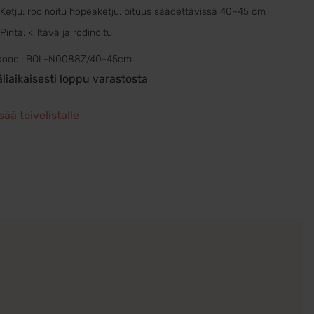
Ketju: rodinoitu hopeaketju, pituus säädettävissä 40–45 cm
Pinta: kiiltävä ja rodinoitu
koodi:
BOL-N0088Z/40-45cm
äliaikaisesti loppu varastosta
sää toivelistalle