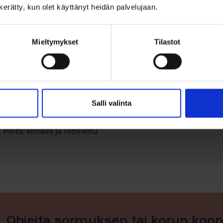
n kerätty, kun olet käyttänyt heidän palvelujaan.
Materiaali: 925/1000 sterlinghopea, rodinoitu
Kivet: kirkkaat synteettiset zirkonit
Mieltymykset
Tilastot
Riipuksen korkeus: 12,5 mm
Riipuksen leveys: 12,5 mm
Salli valinta
Ketju: rodinoitu hopeaketju, pituus säädettävissä 40–45 c
Pinta: kiiltävä ja rodinoitu
Ohjeita sormuksen tai korun koon