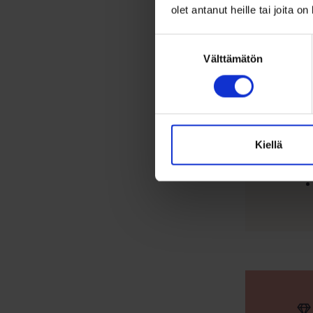
olet antanut heille tai joita o
Suostumuksen
Välttämätön
valinta
Kiellä