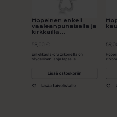
Hopeinen enkeli
Hop
vaaleanpunaisella ja
kau
kirkkailla...
59,00
€
59,
Enkelikaulakoru zirkoneilla on
Hopein
täydellinen lahja lapselle...
zirkone
Lisää ostoskoriin
Lisää toivelistalle