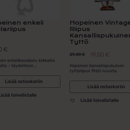
einen enkeli
Hopeinen Vintag
lariipus
Riipus
Kansallispukuine
Tyttö
00
€
19,00
€
29,00
€
Alkuperäinen
Nykyinen
en enkelikaulakoru kirkkailla
hinta
hinta
illa – täydellinen...
Hopeinen kansallispukuinen
tyttöriipus 1960-luvulta
oli:
on:
Lisää ostoskoriin
29,00 €.
19,00 €.
Lisää ostoskoriin
Lisää toivelistalle
Lisää toivelistalle