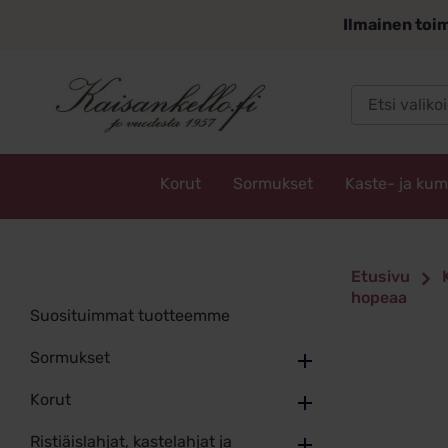
Siirry
Ilmainen toim
sisältöön
Korut
Sormukset
Kaste- ja ku
Kaisankello.fi
Etusivu
hopeaa
Suosituimmat tuotteemme
Sormukset
Korut
Ristiäislahjat, kastelahjat ja