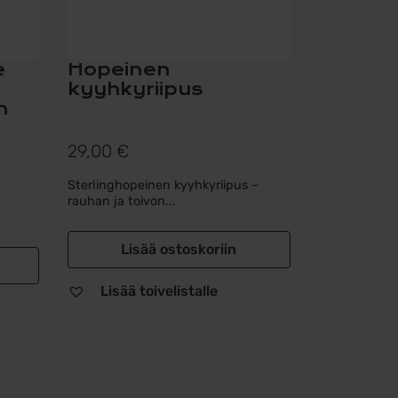
e
Hopeinen
kyyhkyriipus
n
29,00
€
Sterlinghopeinen kyyhkyriipus –
rauhan ja toivon...
Lisää ostoskoriin
Lisää toivelistalle