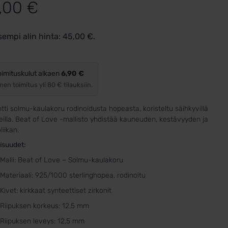
,00
€
sempi alin hinta:
45,00
€
.
oimituskulut alkaen
6,90 €
nen toimitus yli 80 € tilauksiin.
tti solmu-kaulakoru rodinoidusta hopeasta, koristeltu säihkyvillä
eilla. Beat of Love -mallisto yhdistää kauneuden, kestävyyden ja
iikan.
isuudet:
Malli: Beat of Love – Solmu-kaulakoru
Materiaali: 925/1000 sterlinghopea, rodinoitu
Kivet: kirkkaat synteettiset zirkonit
Riipuksen korkeus: 12,5 mm
Riipuksen leveys: 12,5 mm