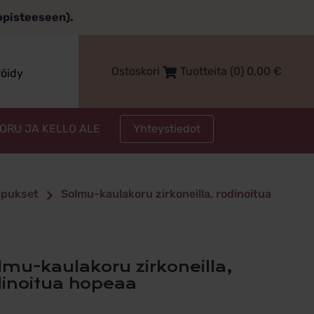
topisteeseen).
Ostoskori
Tuotteita (0)
0,00
€
röidy
Yhteystiedot
KORU JA KELLO ALE
iipukset
Solmu-kaulakoru zirkoneilla, rodinoitua
dinoitua hopeaa