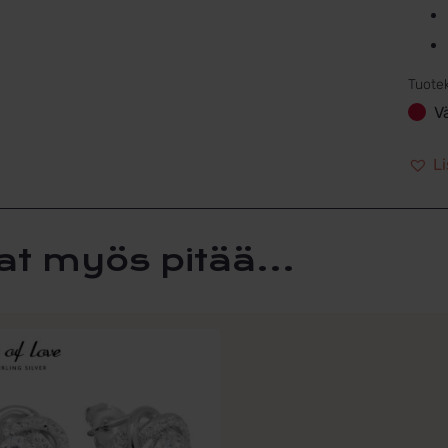
Tuote
V
Li
at myös pitää...