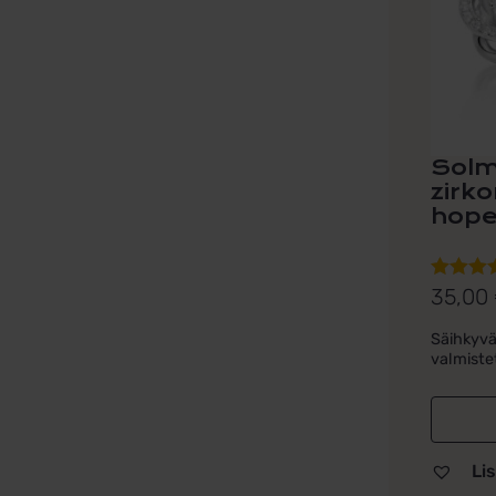
Solm
zirko
hop
35,00
Arvoste
tuottees
Säihkyvä
5.00
/ 5
valmiste
Lis