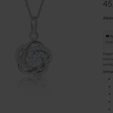
45
Aikai
🚚 T
Ilmai
Elegan
zirkon
symbol
Omina