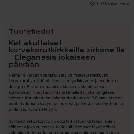
määrä
Lisää toivelistalle
Tuotetiedot
Keltakultaiset
korvakorutkirkkailla zirkoneilla
– Eleganssia jokaiseen
päivään
Nämä 14 karaatin keltakullasta valmistetut roikkuvat
korvakorut yhdistävät klassisen tyylikkyyden ja modernin
designin. Pisaran muotoiset, kirkkaat zirkonit tuovat
korvakoruihin näyttävyyttä ja kimalletta, joka vangitsee
katseet. Korvakorujen kokonaiskorkeus on 18,5 mm, joten ne
ovat täydellisen kevyet ja mukavat päivittäiseen käyttöön tai
juhla-asun viimeistelyyn.
Synteettiset zirkonit on hiottu tarkasti, mikä takaa niiden
säihkeen joka kulmassa. Keltakultaiset osat täydentävät
zirkonien hehkua, luoden harmonisen kokonaisuuden, joka