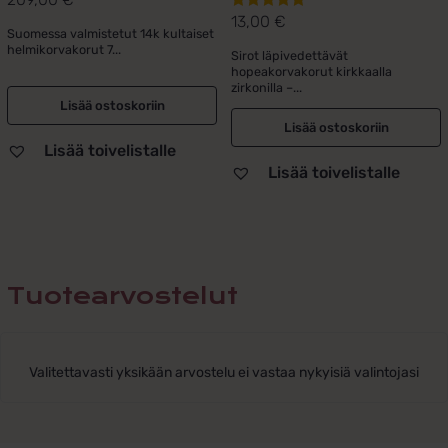
13,00
€
Arvostelu
Suomessa valmistetut 14k kultaiset
tuotteesta:
helmikorvakorut 7...
Sirot läpivedettävät
5.00
/ 5
hopeakorvakorut kirkkaalla
zirkonilla –...
Lisää ostoskoriin
Lisää ostoskoriin
Lisää toivelistalle
Lisää toivelistalle
Tuotearvostelut
Valitettavasti yksikään arvostelu ei vastaa nykyisiä valintojasi