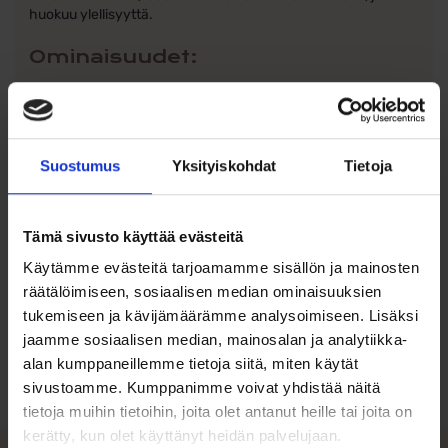
huokuu ylellisyyttä.
Ominaisuudet:
Materiaali:
14k keltakulta (585/1000)
Kivet:
Kirkkaat pisaranmuotoiset zirkonit
Kiven koko:
Leveys 6,9 mm, korkeus 10 mm
Kultaisen osan koko:
Leveys 1,2 mm, korkeus 9,3 mm
Suostumus
Yksityiskohdat
Tietoja
Kokonaiskorkeus:
18,5 mm
Tämä sivusto käyttää evästeitä
Käytämme evästeitä tarjoamamme sisällön ja mainosten
räätälöimiseen, sosiaalisen median ominaisuuksien
Ohjeita sormuksen tai korun
tukemiseen ja kävijämäärämme analysoimiseen. Lisäksi
koon valintaan
jaamme sosiaalisen median, mainosalan ja analytiikka-
alan kumppaneillemme tietoja siitä, miten käytät
Tutustu ohjeisiin
sivustoamme. Kumppanimme voivat yhdistää näitä
tietoja muihin tietoihin, joita olet antanut heille tai joita on
kerätty, kun olet käyttänyt heidän palvelujaan.