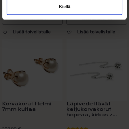
täydellisesti mitä tahansa...
pallokorvakorut –...
Kiellä
Lisää ostoskoriin
Lisää ostoskoriin
Lisää toivelistalle
Lisää toivelistalle
Korvakorut Helmi
Läpivedettävät
7mm kultaa
ketjukorvakorut
hopeaa, kirkas z...
209,00
€