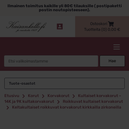
Siirry
Ilmainen toimitus kaikille yli 80€ tilauksille ( postipaketti
sisältöön
postin noutopisteeseen).
Ostoskori
Tuotteita (0)
0,00
€
Kaisankello.fi
Search
Hae
for:
Tuote-osastot
Etusivu
Korut
Korvakorut
Kultaiset korvakorut –
14K ja 9K kultakorvakorut
Roikkuvat kultaiset korvakorut
Keltakultaiset roikkuvat korvakorut kirkkailla zirkoneilla