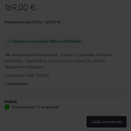
169,00
€
Aikaisempi alin hinta:
169,00
€
.
✅ Ilmainen toimitus tälle tuotteelle!
14k keltakultaiset korvakorut pisaran muotoisilla kirkkailla
zirkoneilla. Tyylikkäät ja kevyet korut arkeen ja juhlaan.
Täydellinen lahjaidea.
Tuotekoodi:
LME-8909Z
1 varastossa
Määrä
Keltakultaiset
Toimitusaika 1-7 arkipäivää
roikkuvat
korvakorut
Lisää ostoskoriin
kirkkailla
zirkoneilla