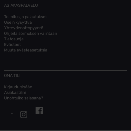
ASIAKASPALVELU
Toimitus ja palautukset
Usein kysyttyä
Yhteydenottopyyntö
Ohjeita sormuksen valintaan
Tietosuoja
Evästeet
Muuta evästeasetuksia
OMA TILI
Kirjaudu sisään
Asiakastilini
Unohtuiko salasana?