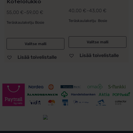
Kotelolukko
40,00
€
–
43,00
€
55,00
€
–
59,00
€
Hintaluokka:
Hintaluokka:
40,00 €
Teräskaulaketju Bosie
55,00 €
Teräskaulaketju Bosie
-
-
43,00 €
59,00 €
Valitse malli
Valitse malli
Lisää toivelistalle
Lisää toivelistalle
Toimitusehdot
Tutustu toimitusehtoihin