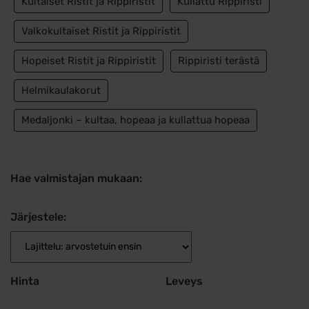
Kultaiset Ristit ja Rippiristit
Kullattu Rippiristi
Valkokultaiset Ristit ja Rippiristit
Hopeiset Ristit ja Rippiristit
Rippiristi terästä
Helmikaulakorut
Medaljonki – kultaa, hopeaa ja kullattua hopeaa
Hae valmistajan mukaan:
Järjestele:
Hinta
Leveys