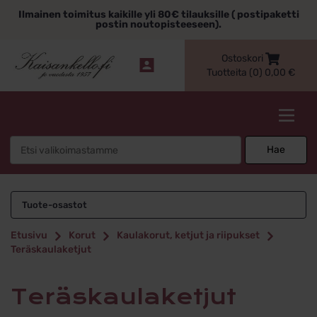
Siirry
Ilmainen toimitus kaikille yli 80€ tilauksille ( postipaketti
sisältöön
postin noutopisteeseen).
Ostoskori
Tuotteita (0)
0,00
€
Kaisankello.fi
Search
Hae
for:
Teräskaulaketjut
Tuote-osastot
Etusivu
Korut
Kaulakorut, ketjut ja riipukset
Teräskaulaketjut
Teräskaulaketjut