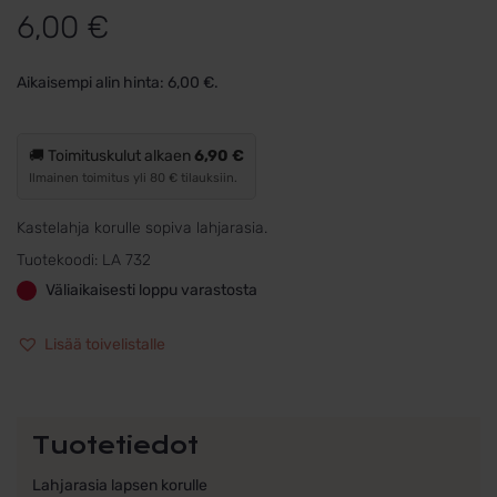
Arvio
1
5.00
6,00
€
5:stä
perustuen
Aikaisempi alin hinta:
6,00
€
.
asiakkaan
arvotukseen.
🚚 Toimituskulut alkaen
6,90 €
Ilmainen toimitus yli 80 € tilauksiin.
Kastelahja korulle sopiva lahjarasia.
Tuotekoodi:
LA 732
Väliaikaisesti loppu varastosta
Lisää toivelistalle
Tuotetiedot
Lahjarasia lapsen korulle