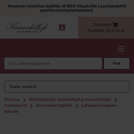
Siirry
Ilmainen toimitus kaikille yli 80€ tilauksille ( postipaketti
sisältöön
postin noutopisteeseen).
Ostoskori
Tuotteita (0)
0,00
€
Kaisankello.fi
Search
Hae
for:
Tuote-osastot
Etusivu
Ristiäislahjat, kastelahjat ja kummilahjat
Kastekorut
Korurasiat lapsille
Lahjarasia lapsen
korulle