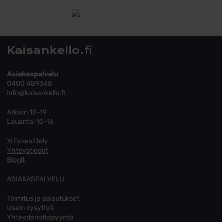
Tutustu toimitusehtoihin
Kaisankello.fi
Asiakaspalvelu
0400 489348
info@kaisankello.fi
Arkisin 10-19
Lauantai 10-16
Yritysesittely
Yhteystiedot
Blogit
ASIAKASPALVELU
Toimitus ja palautukset
Usein kysyttyä
Yhteydenottopyyntö