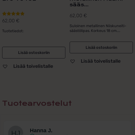
sääs...
62,00
€
62,00
€
Arvostelu
Suloinen metallinen Niiskuneiti-
tuotteesta:
säästölipas. Korkeus 18 cm....
Tuotetiedot:
5.00
/ 5
Lisää ostoskoriin
Lisää ostoskoriin
Lisää toivelistalle
Lisää toivelistalle
Tuotearvostelut
Hanna J.