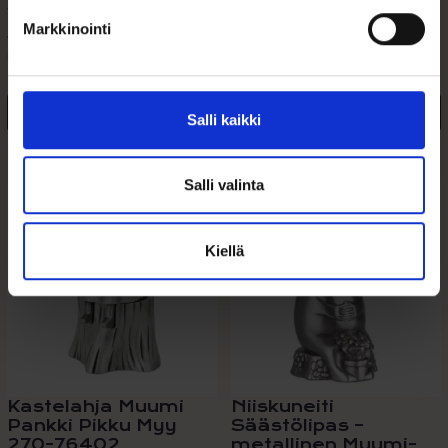
49,00
€
39,00
€
Markkinointi
Tinattu keinuhevonen-säästölipas
KASTELAHJA-KUMMIKEHYS
kastelahjaksi tai kummilahjaksi.
Kaunis...
Lisää ostoskoriin
Lisää ostoskoriin
Salli kaikki
Lisää toivelistalle
Lisää toivelistalle
Salli valinta
Kiellä
Kastelahja Muumi
Niiskuneiti
Pankki Pikku Myy
Säästölipas –
270-76402
metallinen Muumi-