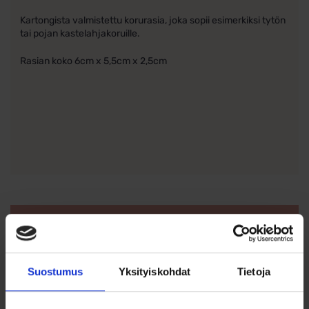
Kartongista valmistettu korurasia, joka sopii esimerkiksi tytön
tai pojan kastelahjakoruille.
Rasian koko 6cm x 5,5cm x 2,5cm
Ohjeita sormuksen tai korun
koon valintaan
Suostumus
Yksityiskohdat
Tietoja
Tutustu ohjeisiin