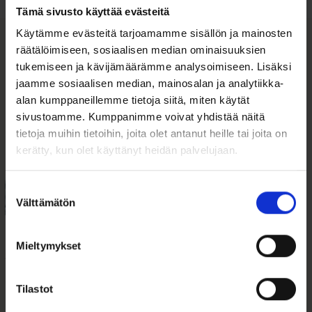
Tämä sivusto käyttää evästeitä
Käytämme evästeitä tarjoamamme sisällön ja mainosten
räätälöimiseen, sosiaalisen median ominaisuuksien
Tutustu myös
tukemiseen ja kävijämäärämme analysoimiseen. Lisäksi
jaamme sosiaalisen median, mainosalan ja analytiikka-
alan kumppaneillemme tietoja siitä, miten käytät
sivustoamme. Kumppanimme voivat yhdistää näitä
tietoja muihin tietoihin, joita olet antanut heille tai joita on
kerätty, kun olet käyttänyt heidän palvelujaan.
Suostumuksen
Välttämätön
valinta
Mieltymykset
Säästölipas
Kastekehys Nalle
Keinuhevonen
078590
078625
Tilastot