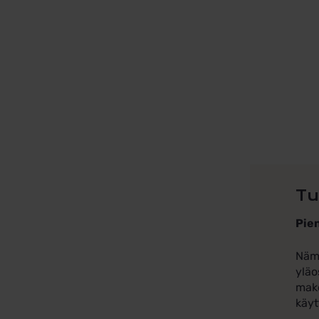
Tu
Pien
Nämä
yläo
make
käyt