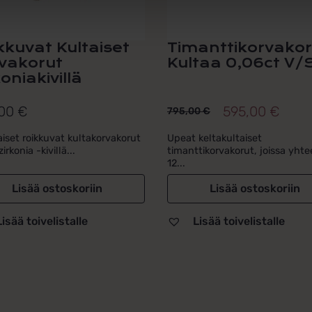
kkuvat Kultaiset
Timanttikorvakor
vakorut
Kultaa 0,06ct V/S
oniakivillä
,00
€
595,00
€
795,00
€
Alkuperäinen
Nykyinen
hinta
hinta
iset roikkuvat kultakorvakorut
Upeat keltakultaiset
irkonia -kivillä...
timanttikorvakorut, joissa yht
oli:
on:
12...
795,00 €.
595,00 €.
Lisää ostoskoriin
Lisää ostoskoriin
Lisää toivelistalle
Lisää toivelistalle