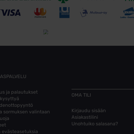
Toimitusehdot
Tutustu toimitusehtoihin
KASPALVELU
us ja palautukset
OMA TILI
 kysyttyä
denottopyyntö
Kirjaudu sisään
ta sormuksen valintaan
Asiakastilini
suoja
Unohtuiko salasana?
eet
 evästeasetuksia