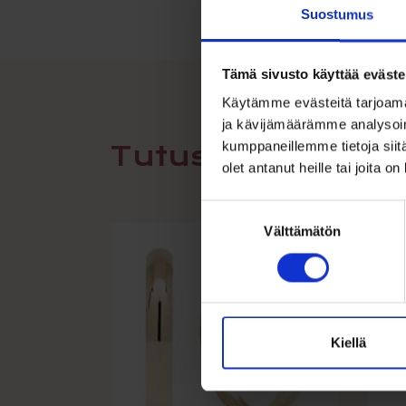
Suostumus
Tämä sivusto käyttää eväste
Käytämme evästeitä tarjoama
ja kävijämäärämme analysoim
kumppaneillemme tietoja siitä
Tutustu myös
olet antanut heille tai joita o
Suostumuksen
Välttämätön
valinta
Kiellä