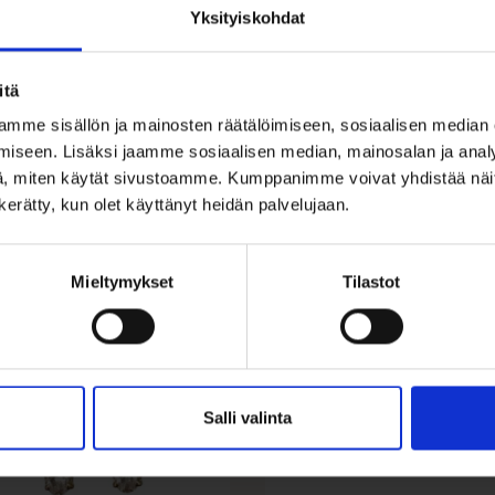
Yksityiskohdat
itä
mme sisällön ja mainosten räätälöimiseen, sosiaalisen median
iseen. Lisäksi jaamme sosiaalisen median, mainosalan ja analy
, miten käytät sivustoamme. Kumppanimme voivat yhdistää näitä t
n kerätty, kun olet käyttänyt heidän palvelujaan.
Mieltymykset
Tilastot
ALE 25%
Salli valinta