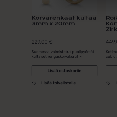
Korvarenkaat kultaa
Roi
3mm x 20mm
Kor
Zirk
229,00
€
449
Suomessa valmistetut puolipyöreät
Kotima
kultaiset rengaskorvakorut –...
cubic z
Lisää ostoskoriin
Lisää toivelistalle