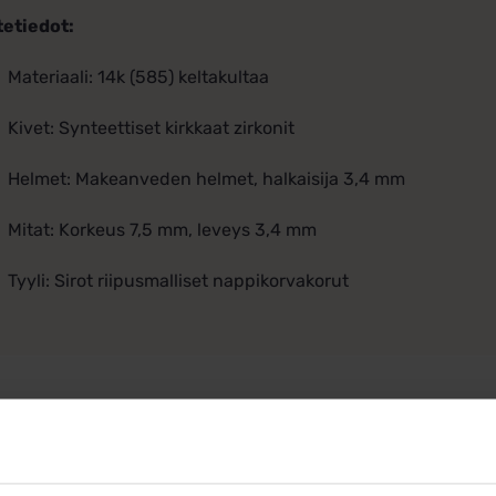
tetiedot:
Materiaali: 14k (585) keltakultaa
Kivet: Synteettiset kirkkaat zirkonit
Helmet: Makeanveden helmet, halkaisija 3,4 mm
Mitat: Korkeus 7,5 mm, leveys 3,4 mm
Tyyli: Sirot riipusmalliset nappikorvakorut
Ohjeita sormuksen tai korun koon