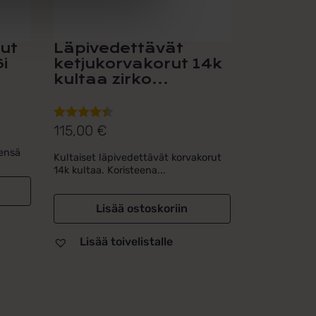
ut
Läpivedettävät
i
ketjukorvakorut 14k
kultaa zirko...
115,00
€
Arvostelu
tuotteesta:
eensä
Kultaiset läpivedettävät korvakorut
4.50
/ 5
14k kultaa. Koristeena...
Lisää ostoskoriin
Lisää toivelistalle