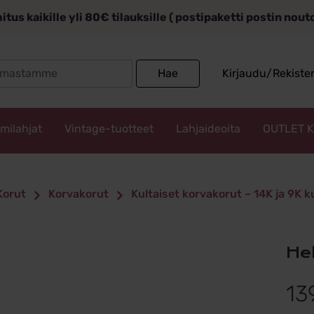
itus kaikille yli 80€ tilauksille ( postipaketti postin nou
Search
Hae
Kirjaudu/Rekiste
for:
mmilahjat
Vintage-tuotteet
Lahjaideoita
OUTLET 
Korut
Korvakorut
Kultaiset korvakorut – 14K ja 9K 
H
13