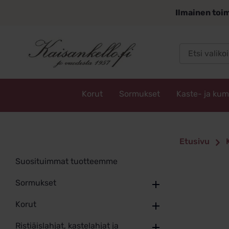
Siirry
Ilmainen toim
sisältöön
Korut
Sormukset
Kaste- ja ku
Kaisankello.fi
Etusivu
Suosituimmat tuotteemme
Sormukset
Korut
Ristiäislahjat, kastelahjat ja