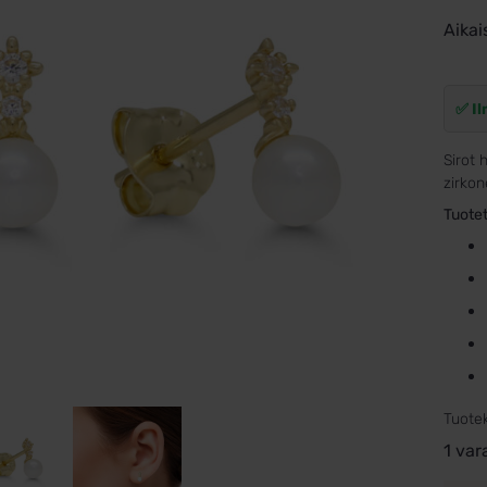
Aikai
✅ Il
Sirot 
zirkon
Tuotet
Tuote
1 var