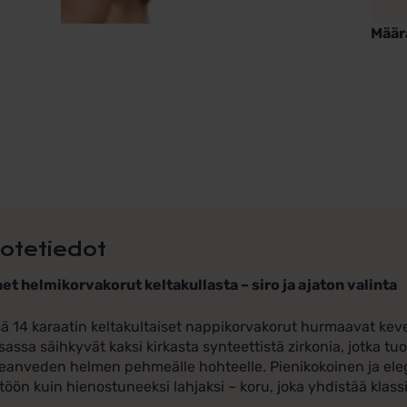
Määr
Helmi
kulta
zirkon
määr
otetiedot
et helmikorvakorut keltakullasta – siro ja ajaton valinta
 14 karaatin keltakultaiset nappikorvakorut hurmaavat kevey
sassa säihkyvät kaksi kirkasta synteettistä zirkonia, jotka t
anveden helmen pehmeälle hohteelle. Pienikokoinen ja elegan
töön kuin hienostuneeksi lahjaksi – koru, joka yhdistää kl