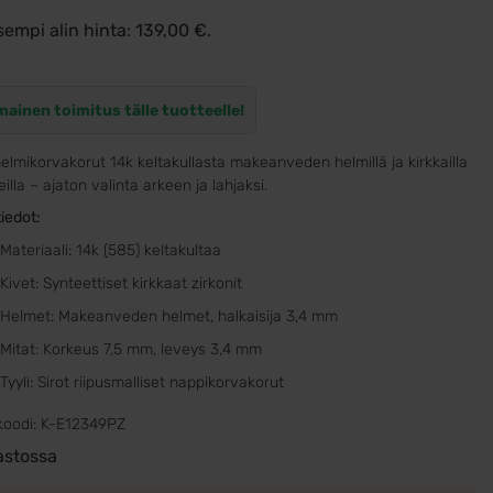
sempi alin hinta:
139,00
€
.
mainen toimitus tälle tuotteelle!
helmikorvakorut 14k keltakullasta makeanveden helmillä ja kirkkailla
eilla – ajaton valinta arkeen ja lahjaksi.
iedot:
Materiaali: 14k (585) keltakultaa
Kivet: Synteettiset kirkkaat zirkonit
Helmet: Makeanveden helmet, halkaisija 3,4 mm
Mitat: Korkeus 7,5 mm, leveys 3,4 mm
Tyyli: Sirot riipusmalliset nappikorvakorut
koodi:
K-E12349PZ
astossa