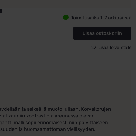
ä
Toimitusaika 1-7 arkipäivää
korvakorut
a
Lisää ostoskoriin
eilla
ä
Lisää toivelistalle
dellään ja selkeällä muotoilullaan. Korvakorujen
uovat kauniin kontrastin alareunassa olevan
tti malli sopii erinomaisesti niin päivittäiseen
assisuuden ja huomaamattoman ylellisyyden.