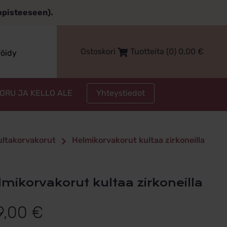
topisteeseen).
Ostoskori
Tuotteita (0)
0,00
€
röidy
Yhteystiedot
KORU JA KELLO ALE
kultakorvakorut
Helmikorvakorut kultaa zirkoneilla
elmikorvakorut kultaa zirkoneilla
9,00
€