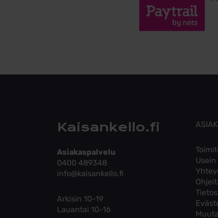
Kaisankello.fi
ASIA
Toimit
Asiakaspalvelu
Usein
0400 489348
Yhtey
info@kaisankello.fi
Ohjei
Tieto
Arkisin 10-19
Eväst
Lauantai 10-16
Muuta