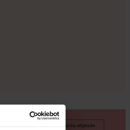
 valintaan
Tutustu ohjeisiin