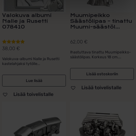
Valokuva albumi
Muumipeikko
Nalle ja Rusetti
Säästölipas – tinattu
078410
Muumi-säästöl...
62,00
€
38,00
€
Arvostelu
Ihastuttava tinattu Muumipeikko-
tuotteesta:
säästölipas. Korkeus 18 cm....
Valokuva-albumi Nalle ja Rusetti
5.00
/ 5
kastelahjaksi tytölle...
Lisää ostoskoriin
Lue lisää
Lisää toivelistalle
Lisää toivelistalle