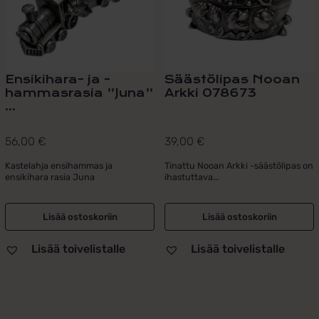
Ensikihara- ja -
Säästölipas Nooan
hammasrasia ”Juna”
Arkki 078673
...
56,00
€
39,00
€
Kastelahja ensihammas ja
Tinattu Nooan Arkki -säästölipas on
ensikihara rasia Juna
ihastuttava...
Lisää ostoskoriin
Lisää ostoskoriin
Lisää toivelistalle
Lisää toivelistalle