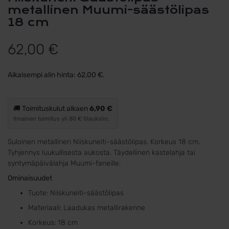
metallinen Muumi-säästölipas
18 cm
62,00
€
Aikaisempi alin hinta:
62,00
€
.
🚚 Toimituskulut alkaen
6,90 €
Ilmainen toimitus yli 80 € tilauksiin.
Suloinen metallinen Niiskuneiti-säästölipas. Korkeus 18 cm.
Tyhjennys luukullisesta aukosta. Täydellinen kastelahja tai
syntymäpäivälahja Muumi-faneille.
Ominaisuudet
Tuote: Niiskuneiti-säästölipas
Materiaali: Laadukas metallirakenne
Korkeus: 18 cm