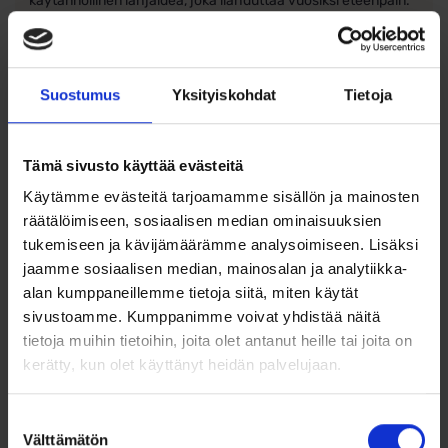
käytännöllinen lahjaidea, joka ilahduttaa vuosiksi eteenpäin.
Ominaisuudet
Tuote: Niiskuneiti-säästölipas
Suostumus
Yksityiskohdat
Tietoja
Materiaali: Laadukas metallirakenne
Korkeus: 18 cm
Tämä sivusto käyttää evästeitä
Käytämme evästeitä tarjoamamme sisällön ja mainosten
Tyhjennys: Luukullinen aukko pohjassa
räätälöimiseen, sosiaalisen median ominaisuuksien
Kaiverrus: Ei kaiverrusmahdollisuutta
tukemiseen ja kävijämäärämme analysoimiseen. Lisäksi
jaamme sosiaalisen median, mainosalan ja analytiikka-
Koristeellinen Muumi-hahmo
alan kumppaneillemme tietoja siitä, miten käytät
sivustoamme. Kumppanimme voivat yhdistää näitä
Sopii kastelahjaksi, kummilahjaksi ja
syntymäpäivälahjaksi
tietoja muihin tietoihin, joita olet antanut heille tai joita on
kerätty, kun olet käyttänyt heidän palvelujaan.
Suostumuksen
Välttämätön
valinta