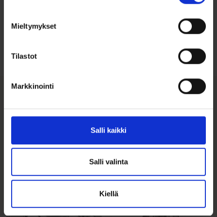
Ohjeita sormuksen tai korun
koon valintaan
Mieltymykset
Tutustu ohjeisiin
Tilastot
Markkinointi
Tutustu myös
Salli kaikki
Salli valinta
Kiellä