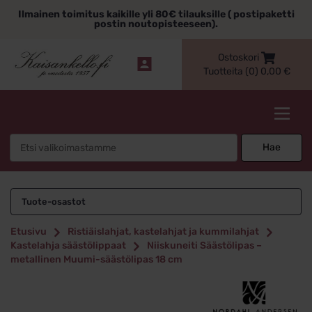
Siirry
Ilmainen toimitus kaikille yli 80€ tilauksille ( postipaketti
sisältöön
postin noutopisteeseen).
Ostoskori
Tuotteita (0)
0,00
€
Kaisankello.fi
Search
Hae
for:
Tuote-osastot
Etusivu
Ristiäislahjat, kastelahjat ja kummilahjat
Kastelahja säästölippaat
Niiskuneiti Säästölipas –
metallinen Muumi-säästölipas 18 cm