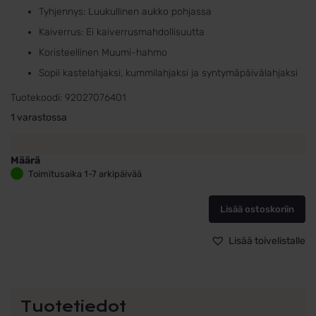
Tyhjennys: Luukullinen aukko pohjassa
Kaiverrus: Ei kaiverrusmahdollisuutta
Koristeellinen Muumi-hahmo
Sopii kastelahjaksi, kummilahjaksi ja syntymäpäivälahjaksi
Tuotekoodi:
92027076401
1 varastossa
Määrä
Niiskuneiti
Toimitusaika 1-7 arkipäivää
Säästölipas
–
Lisää ostoskoriin
metallinen
Muumi-
säästölipas
Lisää toivelistalle
18
cm
määrä
Tuotetiedot