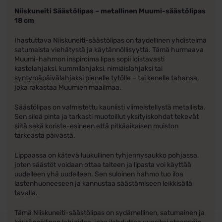
Niiskuneiti Säästölipas – metallinen Muumi-säästölipas
18 cm
Ihastuttava Niiskuneiti-säästölipas on täydellinen yhdistelmä
satumaista viehätystä ja käytännöllisyyttä. Tämä hurmaava
Muumi-hahmon inspiroima lipas sopii loistavasti
kastelahjaksi, kummilahjaksi, nimiäislahjaksi tai
syntymäpäivälahjaksi pienelle tytölle – tai kenelle tahansa,
joka rakastaa Muumien maailmaa.
Säästölipas on valmistettu kauniisti viimeistellystä metallista.
Sen sileä pinta ja tarkasti muotoillut yksityiskohdat tekevät
siitä sekä koriste-esineen että pitkäaikaisen muiston
tärkeästä päivästä.
Lippaassa on kätevä luukullinen tyhjennysaukko pohjassa,
joten säästöt voidaan ottaa talteen ja lipasta voi käyttää
uudelleen yhä uudelleen. Sen suloinen hahmo tuo iloa
lastenhuoneeseen ja kannustaa säästämiseen leikkisällä
tavalla.
Tämä Niiskuneiti-säästölipas on sydämellinen, satumainen ja