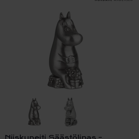
Niiskuneiti Säästölipas –