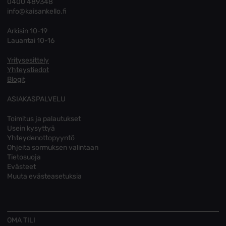
0400 489348
info@kaisankello.fi
Arkisin 10-19
Lauantai 10-16
Yritysesittely
Yhteystiedot
Blogit
ASIAKASPALVELU
Toimitus ja palautukset
Usein kysyttyä
Yhteydenottopyyntö
Ohjeita sormuksen valintaan
Tietosuoja
Evästeet
Muuta evästeasetuksia
OMA TILI