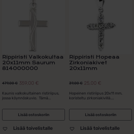
Rippiristi Valkokultaa
Rippiristi Hopeaa
20x11mm Saurum
Zirkoniakivet
814000000
20x11mm
359,00
€
25,00
€
479,00
€
39,00
€
Alkuperäinen
Nykyinen
Alkuperäinen
Nykyinen
hinta
hinta
hinta
hinta
Kaunis valkokultainen ristiriipus,
Hopeinen ristiriipus 20x11 mm,
jossa köynnöskuvio. Tämä...
koristeltu zirkoniakivillä....
oli:
on:
oli:
on:
479,00 €.
359,00 €.
39,00 €.
25,00 €.
Lisää ostoskoriin
Lisää ostoskoriin
Lisää toivelistalle
Lisää toivelistalle