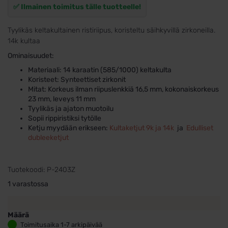
✅ Ilmainen toimitus tälle tuotteelle!
Tyylikäs keltakultainen ristiriipus, koristeltu säihkyvillä zirkoneilla.
14k kultaa
Ominaisuudet:
Materiaali: 14 karaatin (585/1000) keltakulta
Koristeet: Synteettiset zirkonit
Mitat: Korkeus ilman riipuslenkkiä 16,5 mm, kokonaiskorkeus
23 mm, leveys 11 mm
Tyylikäs ja ajaton muotoilu
Sopii rippiristiksi tytölle
Ketju myydään erikseen:
Kultaketjut 9k ja 14k
ja
Edulliset
dubleeketjut
Tuotekoodi:
P-2403Z
1 varastossa
Määrä
Keltakultainen
Toimitusaika 1-7 arkipäivää