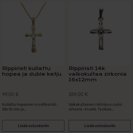
Rippiristi kullattu
Rippiristi 14k
hopea ja duble ketju
valkokultaa zirkonia
16x12mm
99,00
€
359,00
€
Kullattu hopeinen krusifiksiristi
Valkokultainen ristiriipus cubic
28x16 mm ja...
zirkonia -kivellä. Tyylikäs...
Lisää ostoskoriin
Lisää ostoskoriin