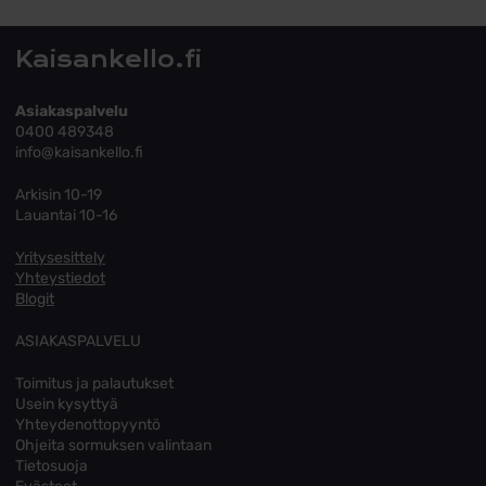
Kaisankello.fi
Asiakaspalvelu
0400 489348
info@kaisankello.fi
Arkisin 10-19
Lauantai 10-16
Yritysesittely
Yhteystiedot
Blogit
ASIAKASPALVELU
Toimitus ja palautukset
Usein kysyttyä
Yhteydenottopyyntö
Ohjeita sormuksen valintaan
Tietosuoja