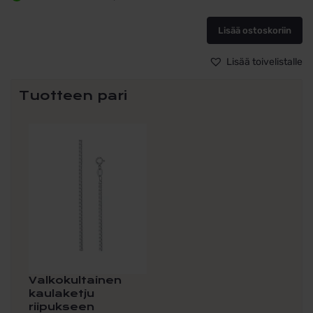
rippiristiriipus
23mm
Lisää ostoskoriin
zirkoneilla
määrä
Lisää toivelistalle
Tuotteen pari
Tällä
tuotteella
on
useampi
muunnelma.
Voit
tehdä
valinnat
tuotteen
sivulla.
Valkokultainen
kaulaketju
riipukseen