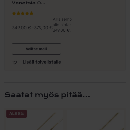
Venetsia 0...
Aikaisempi
Arvostelu
alin hinta:
tuotteesta:
349,00
€
–
379,00
€
349,00
€
.
Hintaluokka:
5.00
/ 5
349,00 €
-
Valitse malli
379,00 €
Lisää toivelistalle
Saatat myös pitää...
Tällä
Tällä
ALE 8%
tuotteella
tuotteella
on
on
useampi
useampi