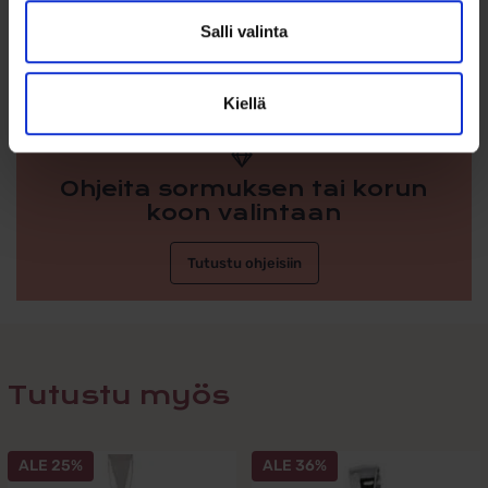
kokonaiskorkeus 23 mm, leveys 11 mm
Tyylikäs ja ajaton muotoilu
Salli valinta
Sopii rippiristiksi tytölle
Kiellä
Ohjeita sormuksen tai korun
koon valintaan
Tutustu ohjeisiin
Tutustu myös
ALE 25%
ALE 36%