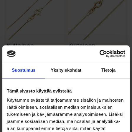
muunnelma.
muunnelma.
Voit
Voit
tehdä
tehdä
valinnat
valinnat
tuotteen
tuotteen
sivulla.
sivulla.
Kultainen
Kultainen
kaulaketju
kaulaketju
riipukseen 0,7mm
riipukseen 0,8mm
Venetsia...
Panssarik...
Suostumus
Yksityiskohdat
Tietoja
475,00
€
–
529,00
€
Hintaluokka:
299,00
€
–
369,00
€
Arvostelu
Hintaluokka:
475,00 €
Siro 14k kultainen venetsia
tuotteesta:
kaulaketju riipukseen.
299,00 €
-
Kultainen panssariketju 14
Tämä sivusto käyttää evästeitä
5.00
/ 5
karaatin kultaa.
-
529,00 €
Käytämme evästeitä tarjoamamme sisällön ja mainosten
369,00 €
Valitse malli
räätälöimiseen, sosiaalisen median ominaisuuksien
Valitse malli
tukemiseen ja kävijämäärämme analysoimiseen. Lisäksi
Lisää toivelistalle
jaamme sosiaalisen median, mainosalan ja analytiikka-
Lisää toivelistalle
alan kumppaneillemme tietoja siitä, miten käytät