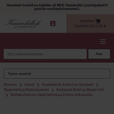
Siirry
Ilmainen toimitus kaikille yli 80€ tilauksille ( postipaketti
sisältöön
postin noutopisteeseen).
Ostoskori
Tuotteita (0)
0,00
€
Kaisankello.fi
Search
Hae
for:
Tuote-osastot
Etusivu
Korut
Kaulakorut, ketjut ja riipukset
Rippiristit ja Ristiriipukset
Kultaiset Ristit ja Rippiristit
Keltakultainen rippiristiriipus 23mm zirkoneilla