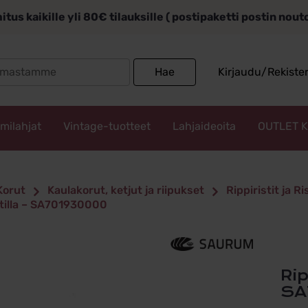
itus kaikille yli 80€ tilauksille ( postipaketti postin nou
Search
Hae
Kirjaudu/Rekiste
for:
mmilahjat
Vintage-tuotteet
Lahjaideoita
OUTLET 
Korut
Kaulakorut, ketjut ja riipukset
Rippiristit ja Ri
ntilla – SA701930000
Rippiristi kultaa timantilla –
SA