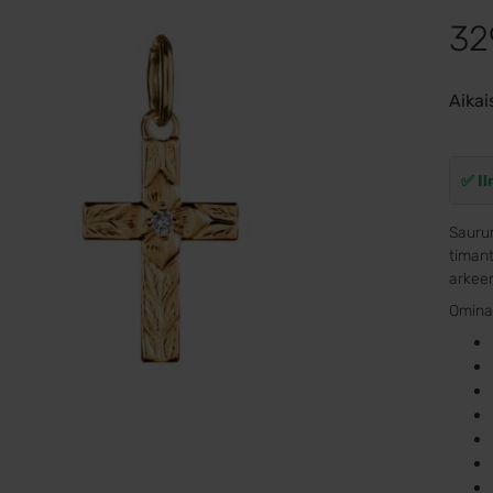
32
Aikai
✅ Il
Saurum
timanti
arkee
Omina