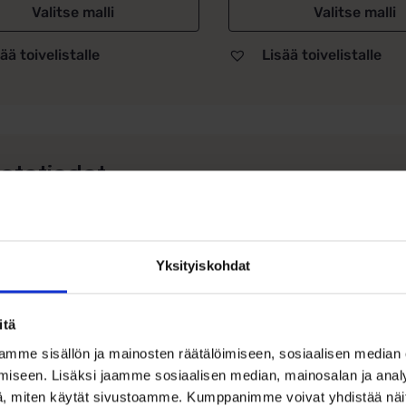
Valitse malli
Valitse malli
ää toivelistalle
Lisää toivelistalle
otetiedot
urum keltakultainen rippiristi rii
 Saurumin keltakultainen ristiriipus on kaunis ja perinteikäs
tyiskohtainen kaiverrus. Riipuksen pintaa koristavat hienostu
Yksityiskohdat
tlaatuisen ilmeen. Ristin keskellä säihkyy pieni, mutta näyttä
eseen ylellistä hohtoa.
itä
istettu laadukkaasta 14k keltakullasta, tämä riipus on sekä 
mme sisällön ja mainosten räätälöimiseen, sosiaalisen median
m, mikä tekee siitä täydellisen kokoisen käytettäväksi arjessa
iseen. Lisäksi jaamme sosiaalisen median, mainosalan ja analy
ittu valinta rippilahjaksi tai muihin merkityksellisiin juhlahetk
, miten käytät sivustoamme. Kumppanimme voivat yhdistää näitä t