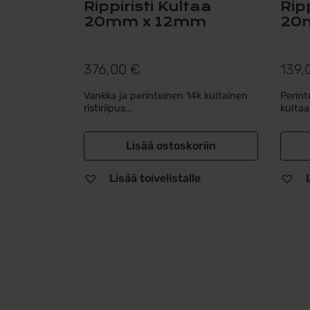
Rippiristi Kultaa
Ripp
20mm x 12mm
20
376,00
€
139,
Vankka ja perinteinen 14k kultainen
Perint
ristiriipus...
kultaa.
Lisää ostoskoriin
Lisää toivelistalle