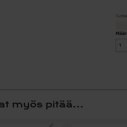
Tuote
Määr
at myös pitää...
Tällä