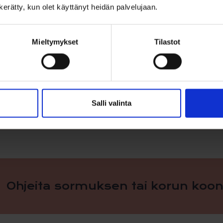
n kerätty, kun olet käyttänyt heidän palvelujaan.
naisuudet:
Valmistaja: Saurum, Suomi
Mieltymykset
Tilastot
Materiaali: 14k (585/1000) keltakultaa
Timantti: 0,01 ct (W/SI)
Koko: 10 x 16 mm
Hienostunut kaiverrus ja timanttikoriste
Hinta ei sisällä ketjua
Sopii rippiristiksi tytölle
Salli valinta
Ohjeita sormuksen tai korun koon