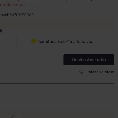
dubleeketjut
koodi:
SA701930000
ä
Toimitusaika 5-15 arkipäivää
Rippiristi
kultaa
timantilla
Lisää ostoskoriin
–
SA701930000
Lisää toivelistalle
määrä