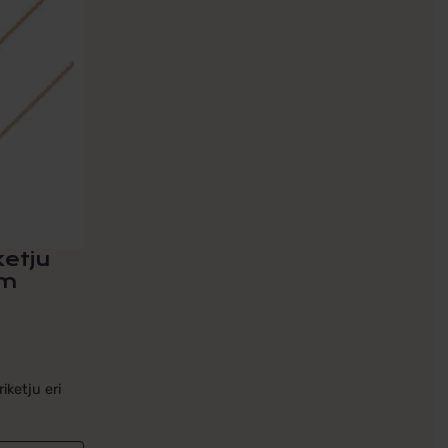
ketju
mm
iketju eri