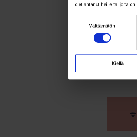
olet antanut heille tai joita o
Omi
Suostumuksen
Välttämätön
valinta
Kiellä