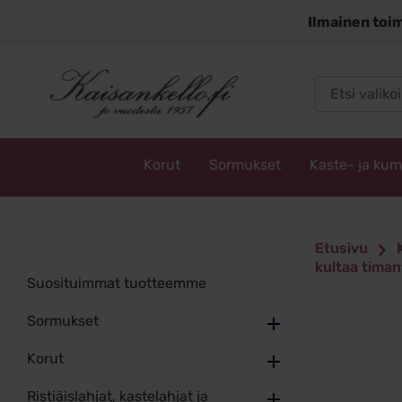
Siirry
Ilmainen toim
sisältöön
Korut
Sormukset
Kaste- ja ku
Kaisankello.fi
Etusivu
kultaa tima
Suosituimmat tuotteemme
Sormukset
Korut
Ristiäislahjat, kastelahjat ja