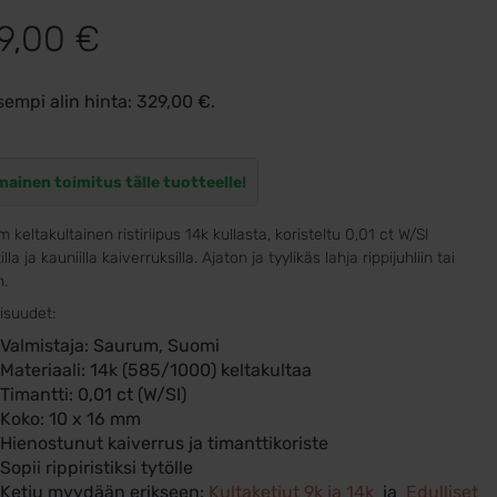
9,00
€
sempi alin hinta:
329,00
€
.
mainen toimitus tälle tuotteelle!
 keltakultainen ristiriipus 14k kullasta, koristeltu 0,01 ct W/SI
lla ja kauniilla kaiverruksilla. Ajaton ja tyylikäs lahja rippijuhliin tai
n.
isuudet:
Valmistaja: Saurum, Suomi
Materiaali: 14k (585/1000) keltakultaa
Timantti: 0,01 ct (W/SI)
Koko: 10 x 16 mm
Hienostunut kaiverrus ja timanttikoriste
Sopii rippiristiksi tytölle
Ketju myydään erikseen:
Kultaketjut 9k ja 14k
ja
Edulliset