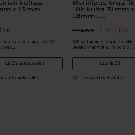
iristi kultaa
Ristiriipus Krusifik
mm x 13mm
18k kulta 31mm x
18mm, ...
00
€
1 395,00
€
1 490,00
€
Alkuperäinen
Nykyinen
hinta
hinta
einen kultainen rippiristi 14k
18K kultainen vintage-krusifiksir
 Sileä...
Jeesus-hahmolla. Paino 6,3...
oli:
on:
1
1
Lisää ostoskoriin
Lue lisää
490,00 €.
395,00 €.
Lisää toivelistalle
Lisää toivelistalle