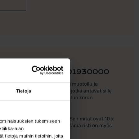
pus timantilla – SA701930000
 koru, jossa yhdistyvät tyylikäs muotoilu ja
neet lehtimäiset kaiverrukset, jotka antavat sille
Tietoja
vä 0,01 ct timantti (W/SI), joka tuo korun
kestävä että ajattoman kaunis. Sen mitat ovat 10 x
 ominaisuuksien tukemiseen
 tai erityisissä tilaisuuksissa. Tämä risti on myös
tiikka-alan
iin.
ietoja muihin tietoihin, joita