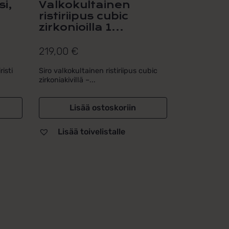
si,
Valkokultainen
ristiriipus cubic
zirkonioilla 1...
219,00
€
isti
Siro valkokultainen ristiriipus cubic
zirkoniakivillä –...
Lisää ostoskoriin
Lisää toivelistalle