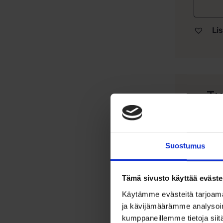
Lis
Tu
Sa
Tämä
yksi
Suostumus
ainu
ilme
Tämä sivusto käyttää eväste
Valm
Käytämme evästeitä tarjoama
16 m
ja kävijämäärämme analysoim
suos
kumppaneillemme tietoja siitä