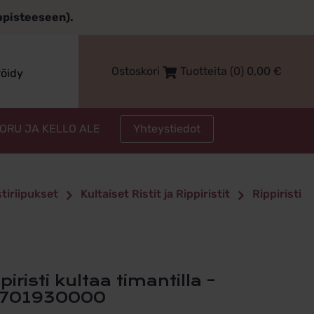
topisteeseen).
Ostoskori
Tuotteita (0)
0,00
€
röidy
Yhteystiedot
KORU JA KELLO ALE
stiriipukset
Kultaiset Ristit ja Rippiristit
Rippiristi
701930000