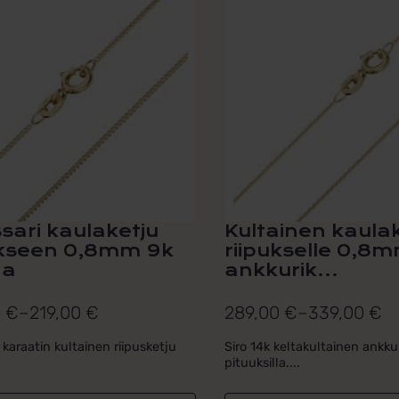
la
tuotteella
on
i
useampi
lma.
muunnelma.
Voit
tehdä
t
valinnat
n
tuotteen
sivulla.
sari kaulaketju
Kultainen kaula
ukseen 0,8mm 9k
riipukselle 0,8
aa
ankkurik...
0
€
–
219,00
€
289,00
€
–
339,00
€
uokka:
Hintaluokka:
 €
289,00 €
 karaatin kultainen riipusketju
Siro 14k keltakultainen ankkur
pituuksilla....
-
 €
339,00 €