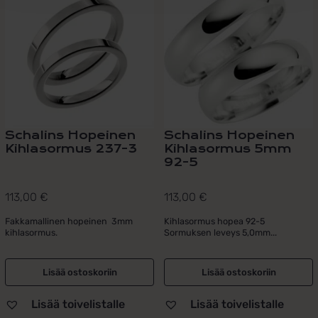
Schalins Hopeinen
Schalins Hopeinen
Kihlasormus 237-3
Kihlasormus 5mm
92-5
113,00
€
113,00
€
Fakkamallinen hopeinen 3mm
Kihlasormus hopea 92-5
kihlasormus.
Sormuksen leveys 5,0mm...
Lisää ostoskoriin
Lisää ostoskoriin
Lisää toivelistalle
Lisää toivelistalle