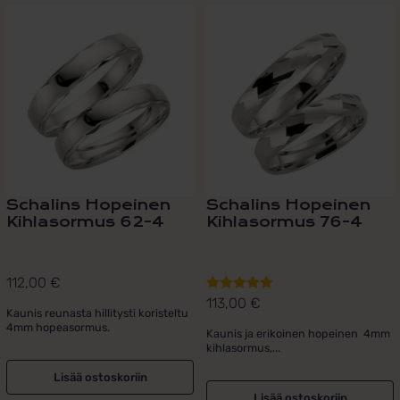
Schalins Hopeinen
Schalins Hopeinen
Kihlasormus 62-4
Kihlasormus 76-4
112,00
€
113,00
€
Arvostelu
Kaunis reunasta hillitysti koristeltu
tuotteesta:
4mm hopeasormus.
Kaunis ja erikoinen hopeinen 4mm
5.00
/ 5
kihlasormus,...
Lisää ostoskoriin
Lisää ostoskoriin