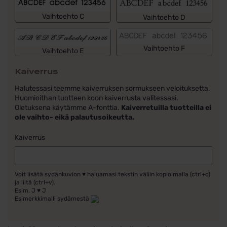
Vaihtoehto C
Vaihtoehto D
Vaihtoehto F
Vaihtoehto E
Kaiverrus
Halutessasi teemme kaiverruksen sormukseen veloituksetta.
Huomioithan tuotteen koon kaiverrusta valitessasi.
Oletuksena käytämme A-fonttia.
Kaiverretuilla tuotteilla ei
ole vaihto- eikä palautusoikeutta.
Kaiverrus
Voit lisätä sydänkuvion ♥ haluamasi tekstin väliin kopioimalla (ctrl+c)
ja liitä (ctrl+v).
Esim. J ♥ J
Esimerkkimalli sydämestä