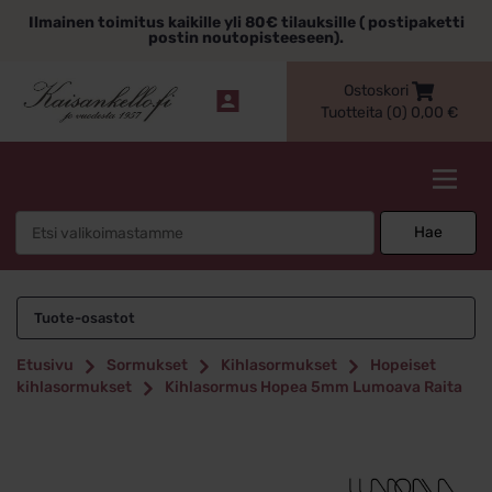
Siirry
Ilmainen toimitus kaikille yli 80€ tilauksille ( postipaketti
sisältöön
postin noutopisteeseen).
Ostoskori
Tuotteita (0)
0,00
€
Kaisankello.fi
Search
Hae
for:
Tuote-osastot
Etusivu
Sormukset
Kihlasormukset
Hopeiset
kihlasormukset
Kihlasormus Hopea 5mm Lumoava Raita