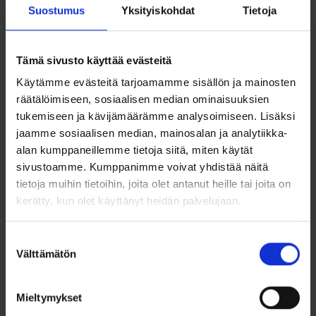
Suostumus
Yksityiskohdat
Tietoja
Valmistaja: Saurum Oy
Kaiverrus
Halutessasi teemme kaiverruksen sormukseen veloituksetta.
Tämä sivusto käyttää evästeitä
Muistathan varmistaa oikean sormuskoon, sillä kaiverretuilla
sormuksilla ei ole palautusoikeutta.
Käytämme evästeitä tarjoamamme sisällön ja mainosten
räätälöimiseen, sosiaalisen median ominaisuuksien
Sormuksen saatavuus ja toimitusaika
tukemiseen ja kävijämäärämme analysoimiseen. Lisäksi
Sormus valmistetaan tilaustyönä. Toimitusaika on noin 2-3
jaamme sosiaalisen median, mainosalan ja analytiikka-
viikkoa.
alan kumppaneillemme tietoja siitä, miten käytät
Sormuksen koko
sivustoamme. Kumppanimme voivat yhdistää näitä
tietoja muihin tietoihin, joita olet antanut heille tai joita on
Sormuksen koon saat helpoiten selville mittaamalla sormen
kerätty, kun olet käyttänyt heidän palvelujaan.
koon
sormusmitalla
. Sormen kokoa kannattaa mitata eri
vuorokauden aikoina, sekä eri lämpötiloissa, jotta löydät
itsellesi mukavalta tuntuvan sormuskoon.
Suostumuksen
Välttämätön
valinta
Vaihto- ja palautusoikeus
Tämä sormus valmistetaan juuri sinulle tilauksesta.
Tilaustyönä teetetyillä sormuksilla ei ole normaalia
Mieltymykset
kuluttajansuojalain palautusoikeutta. Kokoa voi vaihtaa
veloituksetta, mikäli se on väärä ja sormusta ei ole