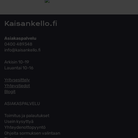
Tutustu toimitusehtoihin
Kaisankello.fi
Asiakaspalvelu
0400 489348
info@kaisankello.fi
Arkisin 10-19
Lauantai 10-16
Yritysesittely
Yhteystiedot
Blogit
ASIAKASPALVELU
Toimitus ja palautukset
Usein kysyttyä
Yhteydenottopyyntö
Ohjeita sormuksen valintaan