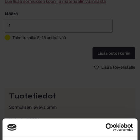
Lue lisää sormuksen koon ja materiaalin valinnasta
Määrä
Kihlasormus
Hopea
Toimitusaika 5-15 arkipäivää
5mm
Lumoava
Raita
Lisää ostoskoriin
määrä
Lisää toivelistalle
Tuotetiedot
Sormuksen leveys 5mm
Materiaali 925 hopeaa
Muotoilija: Heikki Hartikainen