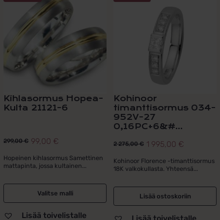
tuotteella
on
useampi
muunnelma.
Voit
tehdä
valinnat
tuotteen
sivulla.
Kihlasormus Hopea-
Kohinoor
Kulta 21121-6
timanttisormus 034-
952V-27
0,16PC+6&#...
99,00
€
299,00
€
1 995,00
€
2 275,00
€
Alkuperäinen
Nykyinen
Alkuperäinen
Nykyinen
hinta
hinta
Hopeinen kihlasormus Samettinen
hinta
hinta
Kohinoor Florence -timanttisormus
mattapinta, jossa kultainen...
18K valkokullasta. Yhteensä...
oli:
on:
oli:
on:
299,00 €.
99,00 €.
2
1
Valitse malli
275,00 €.
995,00 €.
Lisää ostoskoriin
Lisää toivelistalle
Lisää toivelistalle