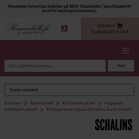
Siirry
Ilmainen toimitus kaikille yli 80€ tilauksille ( postipaketti
sisältöön
postin noutopisteeseen).
Ostoskori
Tuotteita (0)
0,00
€
Kaisankello.fi
Search
Hae
for:
Tuote-osastot
Etusivu
Sormukset
Kihlasormukset
Hopeiset
kihlasormukset
Kihlasormus hopea Schalins Aure 1,5mm