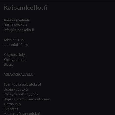
Kaisankello.fi
Asiakaspalvelu
0400 489348
info@kaisankello.fi
Arkisin 10-19
Lauantai 10-16
Yritysesittely
Yhteystiedot
Blogit
ASIAKASPALVELU
Toimitus ja palautukset
Usein kysyttyä
Yhteydenottopyyntö
Ohjeita sormuksen valintaan
Tietosuoja
Evästeet
Muuta evästeasetuksia