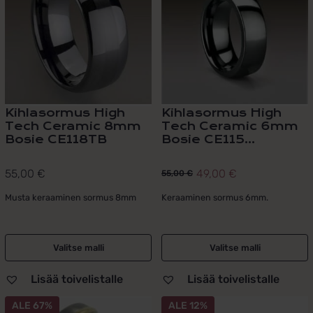
useampi
useampi
muunnelma.
muunnelma.
Voit
Voit
tehdä
tehdä
valinnat
valinnat
tuotteen
tuotteen
sivulla.
sivulla.
Kihlasormus High
Kihlasormus High
Tech Ceramic 8mm
Tech Ceramic 6mm
Bosie CE118TB
Bosie CE115...
55,00
€
49,00
€
55,00
€
Alkuperäinen
Nykyinen
hinta
hinta
Musta keraaminen sormus 8mm
Keraaminen sormus 6mm.
oli:
on:
55,00 €.
49,00 €.
Valitse malli
Valitse malli
Lisää toivelistalle
Lisää toivelistalle
Tällä
ALE 67%
ALE 12%