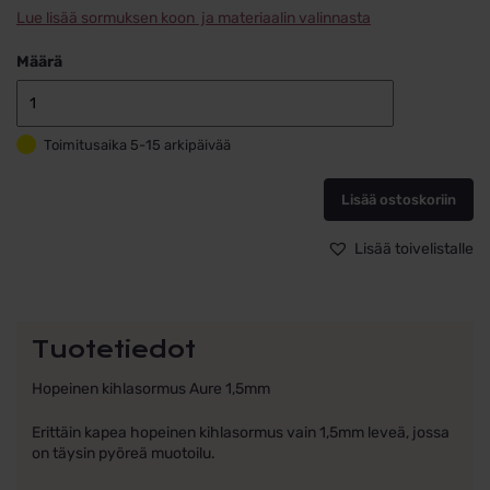
Lue lisää sormuksen koon ja materiaalin valinnasta
Määrä
Kihlasormus
hopea
Toimitusaika 5-15 arkipäivää
Schalins
Aure
1,5mm
Lisää ostoskoriin
määrä
Lisää toivelistalle
Tuotetiedot
Hopeinen kihlasormus Aure 1,5mm
Erittäin kapea hopeinen kihlasormus vain 1,5mm leveä, jossa
on täysin pyöreä muotoilu.