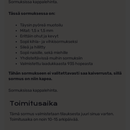
Sormuksissa kappalehinta.
Tässä sormuksessa on:
Täysin pyöreä muotoilu
Mitat: 1,5 x 1,5 mm
Erittäin ohut ja kevyt
Sopii kihla- ja vihkisormukseksi
Sileä ja hillitty
Sopii naisille, sekä miehille
Yhdisteltävissä muihin sormuksiin
Valmistettu laadukkaasta 935 hopeasta
Tähän sormukseen ei valitettavasti saa kaiverrusta, sillä
sormus on niin kapea.
Sormuksissa kappalehinta.
Toimitusaika
Tämä sormus valmistetaan tilauksesta juuri sinua varten.
Toimitusaika on noin 10-15 arkipäivää.