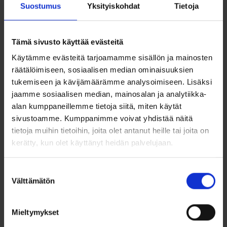
sormessa.
Suostumus
Yksityiskohdat
Tietoja
Sormuksen saatavuus ja toimitusaika
Sormus valmistetaan tilaustyönä. Toimitusaika on noin 5-10
Tämä sivusto käyttää evästeitä
arkipäivää.
Käytämme evästeitä tarjoamamme sisällön ja mainosten
Sormuksen koko
räätälöimiseen, sosiaalisen median ominaisuuksien
tukemiseen ja kävijämäärämme analysoimiseen. Lisäksi
Sormuksen koon valinnassa kannattaa ottaa huomioon, että
sormus on hieman pyöristetty sisäpinnalta, joten se liukuu
jaamme sosiaalisen median, mainosalan ja analytiikka-
helpommin sormessa, kuin suorareunainen sormus.
alan kumppaneillemme tietoja siitä, miten käytät
Sormuksen koon saat helpoiten selville mittaamalla sormen
sivustoamme. Kumppanimme voivat yhdistää näitä
koon
sormusmitalla
. Sormen kokoa kannattaa mitata eri
tietoja muihin tietoihin, joita olet antanut heille tai joita on
vuorokauden aikoina, sekä eri lämpötiloissa, jotta löydät
itsellesi mukavalta tuntuvan sormuskoon.
kerätty, kun olet käyttänyt heidän palvelujaan.
Vaihto- ja palautusoikeus
Suostumuksen
Tämä sormus valmistetaan juuri sinulle tilauksesta.
Välttämätön
Tilaustyönä teetetyillä sormuksilla ei ole normaalia
valinta
kuluttajansuojalain palautusoikeutta. Kokoa voi vaihtaa
veloituksetta, mikäli se on väärä ja sormusta ei ole
kaiverrettu. Kaiverretun sormuksen koonvaihdosta ja
Mieltymykset
uudelleen kaiverruksesta veloitamme 45 euroa.