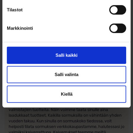
Tietoa valmistajasta Schalins of Sweden
Tilastot
Schalins of Sweden on vuonna 1944 perustettu
Pohjoismaiden suurin sormusvalmistaja, jolla on pitkillä
perinteillä ja ammattitaidolla luotu laaja ja laadukas
Markkinointi
sormusmallisto. Mallistosta löytyy runsaasti valinnanvaraa
kihla- ja vihkisormuksen valintaan. Koko Schalins mallisto on
saatavilla kauttamme, vaikka ihan kaikki mallit eivät
välttämättä ole verkkokaupassamme. Schalins sormuksista
on saatavana laaja kokovalikoima, niin pienistä koon 14,5
Salli kaikki
sormuksista isoihin koon 24 kokoisiin sormuksiin.
Schalins sormukset edustavat ruotsalaista designia,
kultaseppien korkeaa ammattitaitoa sekä korkeaa laatua.
Salli valinta
Miksi tilata Kaisankello.fi verkkokaupasta
Kaisankello.fi kautta saat unelmiesi sormukset helposti ja
nopeasti. Yrityksellämme on vuosikymmenien tuoma
Kiellä
asiantuntemus alalla. Olemme valinneet
sormusvalikoimaamme suosittujen ja luotettavien
valmistajien tuotteita. Näin voimme taata sinulle aina
laadukkaat tuotteet. Kaikilla sormuksilla on vähintään yhden
vuoden takuu. Kun sinulla on sormuskoko tiedossa, voit
helposti tilata sormuksen verkkokaupastamme, halutessasi jo
valmiiksi kaiverrettuna. Kaiverrukset teemme meiltä