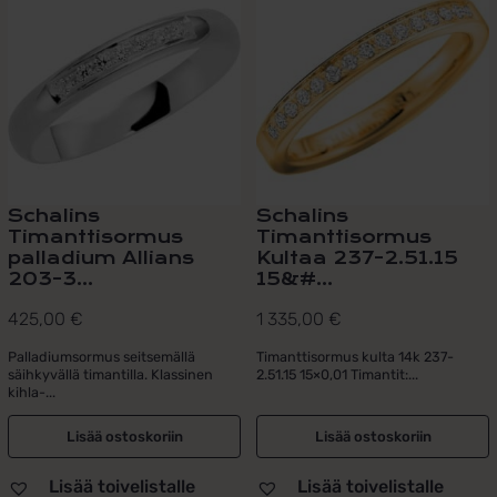
Schalins
Schalins
Timanttisormus
Timanttisormus
palladium Allians
Kultaa 237-2.51.15
203-3...
15&#...
425,00
€
1 335,00
€
Palladiumsormus seitsemällä
Timanttisormus kulta 14k 237-
säihkyvällä timantilla. Klassinen
2.51.15 15×0,01 Timantit:...
kihla-...
Lisää ostoskoriin
Lisää ostoskoriin
Lisää toivelistalle
Lisää toivelistalle