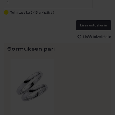
Kihlasormus
ja
Toimitusaika 5-15 arkipäivää
vihkisormus
setti
14k
Lisää ostoskoriin
kulta
Schalins
Lisää toivelistalle
SR
2015
Sormuksen pari
+
720-
4
määrä