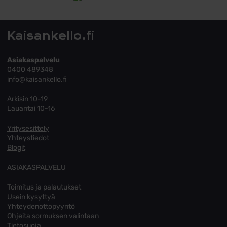
Tutustu toimitusehtoihin
Kaisankello.fi
Asiakaspalvelu
0400 489348
info@kaisankello.fi
Arkisin 10-19
Lauantai 10-16
Yritysesittely
Yhteystiedot
Blogit
ASIAKASPALVELU
Toimitus ja palautukset
Usein kysyttyä
Yhteydenottopyyntö
Ohjeita sormuksen valintaan
Tietosuoja