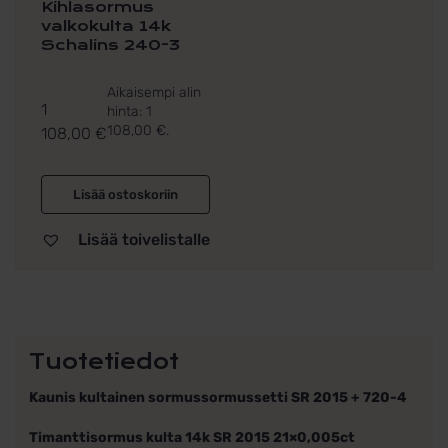
Kihlasormus
valkokulta 14k
Schalins 240-3
Aikaisempi alin
1
hinta:
1
108,00
€
.
108,00
€
Lisää ostoskoriin
Lisää toivelistalle
Tuotetiedot
Kaunis kultainen sormussormussetti SR 2015 + 720-4
Timanttisormus kulta 14k SR 2015 21×0,005ct