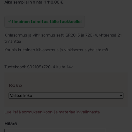
Aikaisempi alin hinta:
1 110,00
€
.
✅ Ilmainen toimitus tälle tuotteelle!
Kihlasormus ja vihkisormus setti SR2015 ja 720-4, yhteensä 21
timanttia
Kaunis kultainen kihlasormus ja vihkisormus yhdistelmä.
Tuotekoodi:
SR2105+720-4 kulta 14k
Koko
Lue lisää sormuksen koon ja materiaalin valinnasta
Määrä