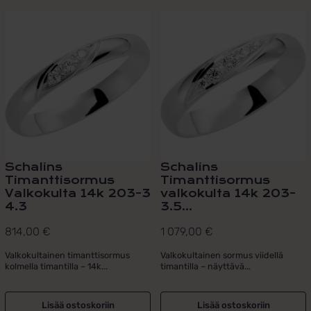
Schalins
Schalins
Timanttisormus
Timanttisormus
Valkokulta 14k 203-3
valkokulta 14k 203-
4.3
3.5...
814,00
€
1 079,00
€
Valkokultainen timanttisormus
Valkokultainen sormus viidellä
kolmella timantilla – 14k...
timantilla – näyttävä...
Lisää ostoskoriin
Lisää ostoskoriin