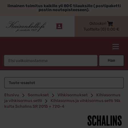
Siirry
Ilmainen toimitus kaikille yli 80€ tilauksille ( postipaketti
sisältöön
postin noutopisteeseen).
Ostoskori
Tuotteita (0)
0,00
€
Kaisankello.fi
Search
Hae
for:
Tuote-osastot
Etusivu
Sormukset
Vihkisormukset
Kihlasormus
ja vihkisormus setti
Kihlasormus ja vihkisormus setti 14k
kulta Schalins SR 2015 + 720-4