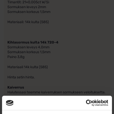
Timantit: 21×0,005ct W/Si
Sormuksen leveys 2mm
Sormuksen korkeus 1,5mm
Materiaali: 14k kulta (585)
Kihlasormus kulta 14k 720-4
Sormuksen leveys 4,0mm
Sormuksen korkeus 1,5mm
Paino 3,8g
Materiaali 14k kulta (585)
Hinta setin hinta.
Kaiverrus
Halutessasi teemme kaiverruksen sormukseen veloituksetta.
Muistathan varmistaa oikean sormuskoon, sillä kaiverretuilla
sormuksilla ei ole palautusoikeutta. Kokoa valittaessa
kannattaa ottaa huomioon, että sormus on hieman
pyöristetty sisäreunalta, joten se liukuu helpommin