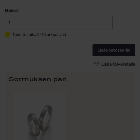
Määrä
Kihlasormus
teräs
Toimitusaika 5-15 arkipäivää
88/22040-
040,ilman
kiviä
Lisää ostoskoriin
määrä
Lisää toivelistalle
Sormuksen pari