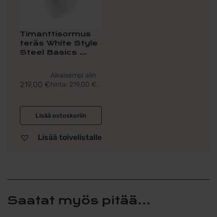
Timanttisormus
teräs White Style
Steel Basics ...
Aikaisempi alin
219,00
€
hinta:
219,00
€
.
Lisää ostoskoriin
Lisää toivelistalle
Saatat myös pitää...