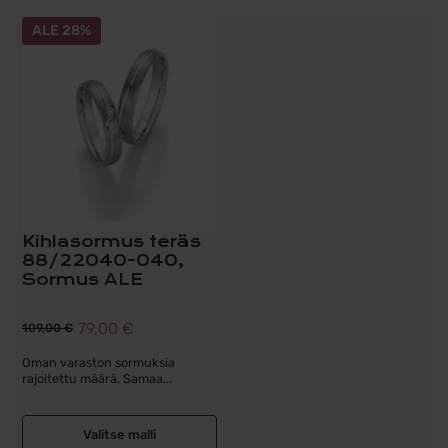
Tällä
ALE 28%
tuotteella
on
useampi
muunnelma.
Voit
tehdä
valinnat
tuotteen
sivulla.
Kihlasormus teräs
88/22040-040,
Sormus ALE
79,00
€
109,00
€
Alkuperäinen
Nykyinen
hinta
hinta
Oman varaston sormuksia
rajoitettu määrä. Samaa...
oli:
on:
109,00 €.
79,00 €.
Valitse malli