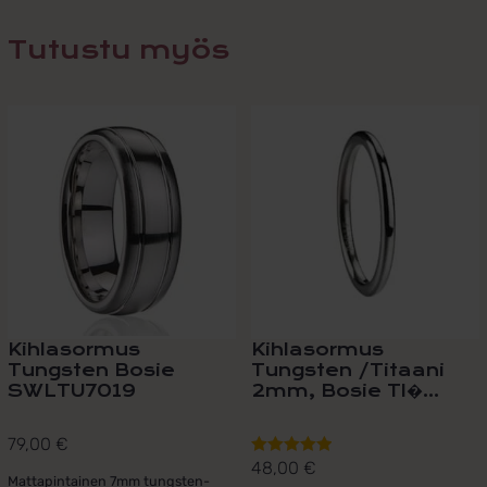
Tutustu myös
Tällä
Tällä
tuotteella
tuotteella
on
on
useampi
useampi
muunnelma.
muunnelma.
Voit
Voit
tehdä
tehdä
valinnat
valinnat
tuotteen
tuotteen
sivulla.
sivulla.
Kihlasormus
Kihlasormus
Tungsten Bosie
Tungsten /Titaani
SWLTU7019
2mm, Bosie TI�...
79,00
€
48,00
€
Arvostelu
Mattapintainen 7mm tungsten-