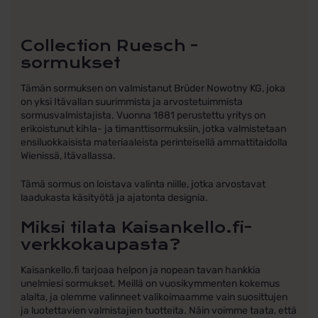
Collection Ruesch -
sormukset
Tämän sormuksen on valmistanut Brüder Nowotny KG, joka
on yksi Itävallan suurimmista ja arvostetuimmista
sormusvalmistajista. Vuonna 1881 perustettu yritys on
erikoistunut kihla- ja timanttisormuksiin, jotka valmistetaan
ensiluokkaisista materiaaleista perinteisellä ammattitaidolla
Wienissä, Itävallassa.
Tämä sormus on loistava valinta niille, jotka arvostavat
laadukasta käsityötä ja ajatonta designia.
Miksi tilata Kaisankello.fi-
verkkokaupasta?
Kaisankello.fi tarjoaa helpon ja nopean tavan hankkia
unelmiesi sormukset. Meillä on vuosikymmenten kokemus
alalta, ja olemme valinneet valikoimaamme vain suosittujen
ja luotettavien valmistajien tuotteita. Näin voimme taata, että