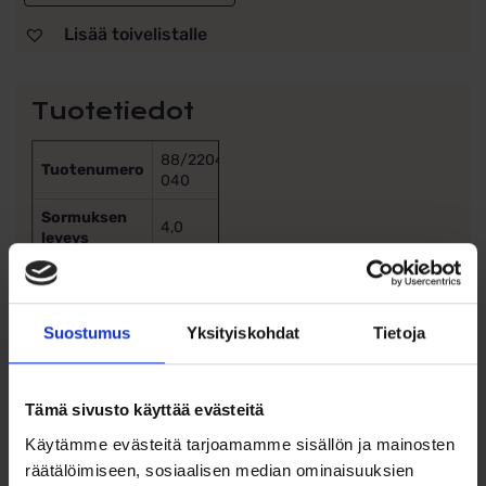
Lisää toivelistalle
Tuotetiedot
88/22040-
Tuotenumero
040
Sormuksen
4,0
leveys
Sormuksen
1,6
korkeus
Timantit (kpl)
0
Suostumus
Yksityiskohdat
Tietoja
Timanttien
0.0000
paino (g)
Tämä sivusto käyttää evästeitä
Timanttien
–
Käytämme evästeitä tarjoamamme sisällön ja mainosten
laatu
Sormuksissa kappalehinta
räätälöimiseen, sosiaalisen median ominaisuuksien