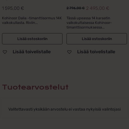
1 595,00
€
2 495,00
€
2 796,00
€
Alkuperäinen
Nykyinen
hinta
hinta
Kohinoor Dalia -timanttisormus 14K
Tässä upeassa 14 karaatin
valkokullasta. Riviin...
valkokultaisessa Kohinoor-
oli:
on:
timanttisormuksessa...
2
2
796,00 €.
495,00 €.
Lisää ostoskoriin
Lisää ostoskoriin
Lisää toivelistalle
Lisää toivelistalle
Tuotearvostelut
Valitettavasti yksikään arvostelu ei vastaa nykyisiä valintojasi