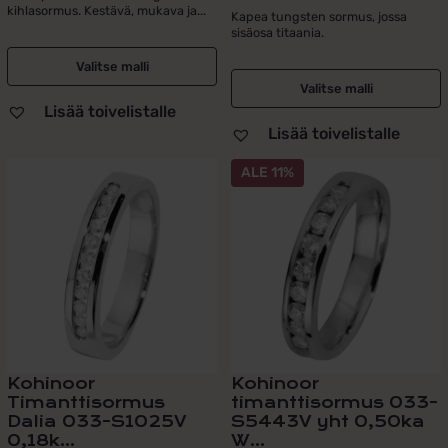
tuotteesta:
kihlasormus. Kestävä, mukava ja...
Kapea tungsten sormus, jossa
5.00
/ 5
sisäosa titaania.
Valitse malli
Valitse malli
Lisää toivelistalle
Lisää toivelistalle
ALE 11%
Kohinoor
Kohinoor
Timanttisormus
timanttisormus 033-
Dalia 033-S1025V
S5443V yht 0,50ka
0,18k...
W...