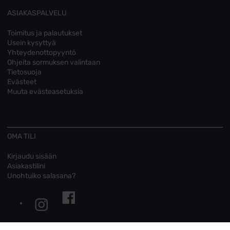
ASIAKASPALVELU
Toimitus ja palautukset
Usein kysyttyä
Yhteydenottopyyntö
Ohjeita sormuksen valintaan
Tietosuoja
Evästeet
Muuta evästeasetuksia
OMA TILI
Kirjaudu sisään
Asiakastilini
Unohtuiko salasana?