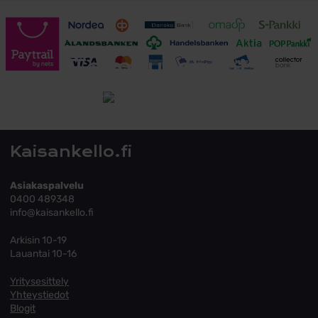
Toimitusehdot
Tutustu toimitusehtoihin
Kaisankello.fi
Asiakaspalvelu
0400 489348
info@kaisankello.fi
Arkisin 10-19
Lauantai 10-16
Yritysesittely
Yhteystiedot
Blogit