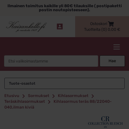
Siirry
Ilmainen toimitus kaikille yli 80€ tilauksille ( postipaketti
sisältöön
postin noutopisteeseen).
Ostoskori
Tuotteita (0)
0,00
€
Kaisankello.fi
Search
Hae
for:
Tuote-osastot
Etusivu
Sormukset
Kihlasormukset
Teräskihlasormukset
Kihlasormus teräs 88/22040-
040,ilman kiviä