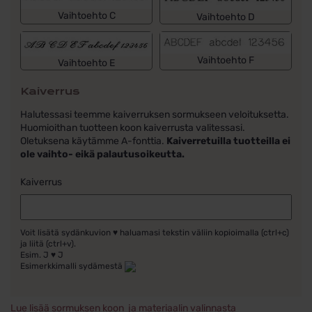
Vaihtoehto C
Vaihtoehto D
Vaihtoehto F
Vaihtoehto E
Kaiverrus
Halutessasi teemme kaiverruksen sormukseen veloituksetta.
Huomioithan tuotteen koon kaiverrusta valitessasi.
Oletuksena käytämme A-fonttia.
Kaiverretuilla tuotteilla ei
ole vaihto- eikä palautusoikeutta.
Kaiverrus
Voit lisätä sydänkuvion ♥ haluamasi tekstin väliin kopioimalla (ctrl+c)
ja liitä (ctrl+v).
Esim. J ♥ J
Esimerkkimalli sydämestä
Lue lisää sormuksen koon ja materiaalin valinnasta