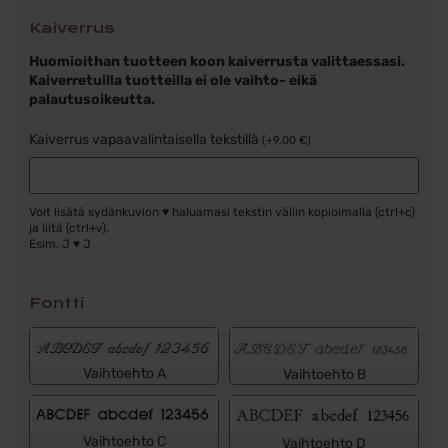
Kaiverrus
Huomioithan tuotteen koon kaiverrusta valittaessasi.
Kaiverretuilla tuotteilla ei ole vaihto- eikä
palautusoikeutta.
Kaiverrus vapaavalintaisella tekstillä
(
+
9,00
€
)
Voit lisätä sydänkuvion ♥ haluamasi tekstin väliin kopioimalla (ctrl+c)
ja liitä (ctrl+v).
Esim. J ♥ J
Fontti
Vaihtoehto A
Vaihtoehto B
Vaihtoehto C
Vaihtoehto D