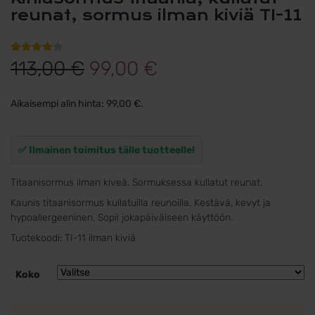
reunat, sormus ilman kiviä TI-11
Alkuperäinen
Nykyinen
Arvio
1
113,00
€
99,00
€
4.00
hinta
hinta
5:stä
Aikaisempi alin hinta:
99,00
€
.
perustuen
oli:
on:
asiakkaan
arvotukseen.
113,00 €.
99,00 €.
✅ Ilmainen toimitus tälle tuotteelle!
Titaanisormus ilman kiveä. Sormuksessa kullatut reunat.
Kaunis titaanisormus kullatuilla reunoilla. Kestävä, kevyt ja
hypoallergeeninen. Sopii jokapäiväiseen käyttöön.
Tuotekoodi:
TI-11 ilman kiviä
Koko