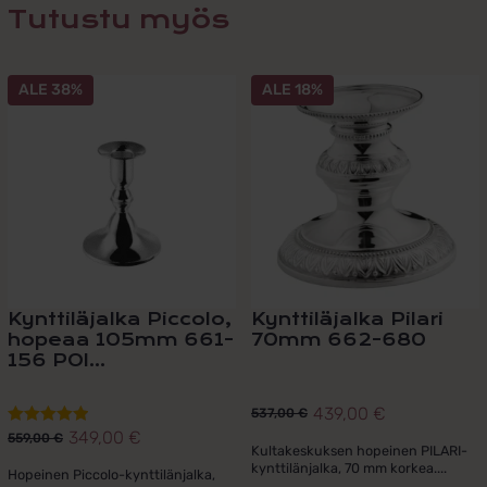
Tutustu myös
ALE 38%
ALE 18%
Kynttiläjalka Piccolo,
Kynttiläjalka Pilari
hopeaa 105mm 661-
70mm 662-680
156 POI...
439,00
€
537,00
€
Alkuperäinen
Nykyinen
349,00
€
Arvostelu
559,00
€
Alkuperäinen
Nykyinen
hinta
hinta
Kultakeskuksen hopeinen PILARI-
tuotteesta:
kynttilänjalka, 70 mm korkea....
hinta
hinta
oli:
on:
Hopeinen Piccolo-kynttilänjalka,
5.00
/ 5