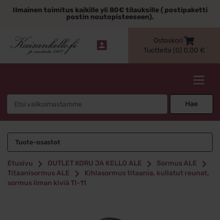
Siirry
Ilmainen toimitus kaikille yli 80€ tilauksille ( postipaketti
sisältöön
postin noutopisteeseen).
Ostoskori
Tuotteita (0)
0,00
€
Kaisankello.fi
Search
Hae
for:
Tuote-osastot
Etusivu
OUTLET KORU JA KELLO ALE
Sormus ALE
Titaanisormus ALE
Kihlasormus titaania, kullatut reunat,
sormus ilman kiviä TI-11