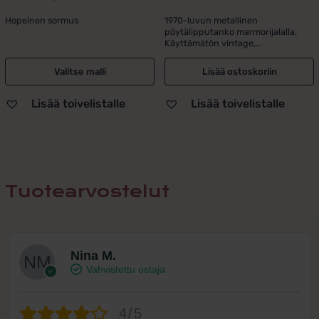
Alkuperäinen
Nykyinen
Alkuperäinen
Nykyinen
hinta
hinta
hinta
hinta
Hopeinen sormus
1970-luvun metallinen
pöytälipputanko marmorijalalla.
oli:
on:
oli:
on:
Käyttämätön vintage,...
89,00 €.
49,00 €.
49,00 €.
29,00 €.
Valitse malli
Lisää ostoskoriin
Lisää toivelistalle
Lisää toivelistalle
Tuotearvostelut
Nina M.
Vahvistettu ostaja
4/5