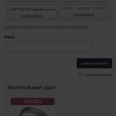
Vaihtoehto F
Vaihtoehto E
Lue lisää sormuksen koon ja materiaalin valinnasta
Määrä
Kihlasormus
titaania,
kullatut
Lisää ostoskoriin
reunat,
sormus
ilman
Lisää toivelistalle
kiviä
TI-
Sormuksen pari
11
määrä
Tällä
ALE 25%
tuotteella
on
useampi