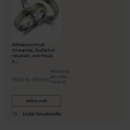
muunnelma.
Voit
tehdä
valinnat
tuotteen
sivulla.
Kihlasormus
titaania, kullatut
reunat, sormus
z...
Aikaisempi
alin hinta:
119,00
€
–
129,00
€
119,00
€
.
Hintaluokka:
119,00 €
-
Valitse malli
129,00 €
Lisää toivelistalle