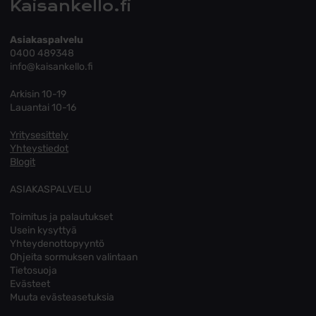
Kaisankello.fi
Asiakaspalvelu
0400 489348
info@kaisankello.fi
Arkisin 10-19
Lauantai 10-16
Yritysesittely
Yhteystiedot
Blogit
ASIAKASPALVELU
Toimitus ja palautukset
Usein kysyttyä
Yhteydenottopyyntö
Ohjeita sormuksen valintaan
Tietosuoja
Evästeet
Muuta evästeasetuksia