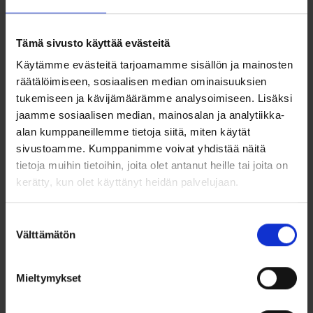
miellyttävän kevyt, joten sitä tuskin huomaa sormella
ollessaan. Lisäksi sen erityisen ihoystävällisen
ominaisuuden ansiosta se sopii myös allergikoille ja
muille herkkäihoisille ihmisille. Titaanisormukset ovat
Tämä sivusto käyttää evästeitä
myös helppohoitoisia, ruostumattomia ja lämpötilan
Käytämme evästeitä tarjoamamme sisällön ja mainosten
vaihteluille kestäviä, joten voit nauttia niistä pitkään.
Leveys: 5 mm
räätälöimiseen, sosiaalisen median ominaisuuksien
Korkeus: 2 mm
tukemiseen ja kävijämäärämme analysoimiseen. Lisäksi
Kullatut reunat
jaamme sosiaalisen median, mainosalan ja analytiikka-
Hieman pyöristetty sisäreuna
alan kumppaneillemme tietoja siitä, miten käytät
Kestävä, mutta naarmuuntuu herkästi ja
naarmuuntuessaan patinoituu himmeäksi
sivustoamme. Kumppanimme voivat yhdistää näitä
Tyylikäs ja moderni muotoilu
tietoja muihin tietoihin, joita olet antanut heille tai joita on
Sopii sekä miehille että naisille
kerätty, kun olet käyttänyt heidän palvelujaan.
Sormuksissa kappalehinta.
Suostumuksen
Kaiverrus
Välttämätön
valinta
Tee sormuksestasi ainutlaatuinen ja henkilökohtainen
kaiverruksella! Tämä pieni yksityiskohta tekee sormuksestasi
erityisen ja ikimuistoisen.
Mieltymykset