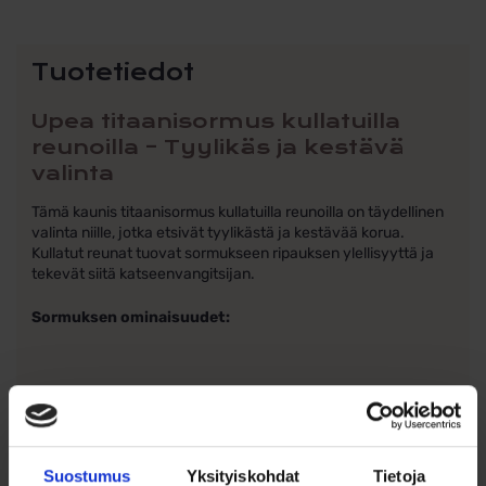
Tuotetiedot
Upea titaanisormus kullatuilla
reunoilla – Tyylikäs ja kestävä
valinta
Tämä kaunis titaanisormus kullatuilla reunoilla on täydellinen
valinta niille, jotka etsivät tyylikästä ja kestävää korua.
Kullatut reunat tuovat sormukseen ripauksen ylellisyyttä ja
tekevät siitä katseenvangitsijan.
Sormuksen ominaisuudet:
Materiaali: Titaani tunnetaan materiaalina, joka on
erittäin kestävä, pitkäkäyttöinen ja allergiaa
aiheuttamaton. Siksi se onkin niin suosittu valinta
pariskuntien keskuudessa nykyään. Titaanisormus on
Suostumus
Yksityiskohdat
Tietoja