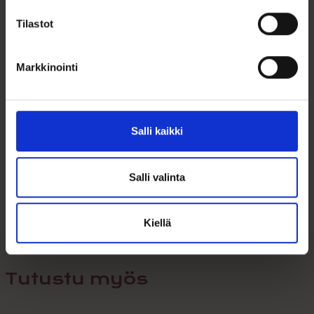
Ajaton ja elegantti sydänmuoto
Tilastot
Sopii lahjaksi ja jokapäiväiseen käyttöön
Markkinointi
Salli kaikki
Ohjeita sormuksen tai korun
koon valintaan
Salli valinta
Tutustu ohjeisiin
Kiellä
Tutustu myös