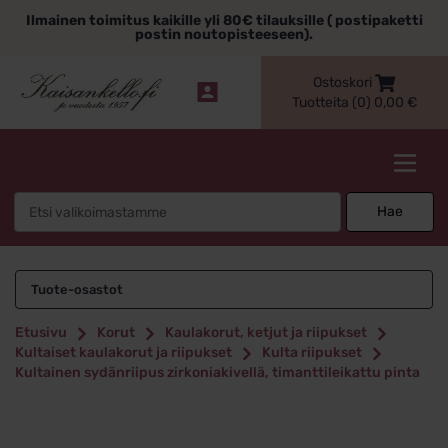
Siirry
Ilmainen toimitus kaikille yli 80€ tilauksille ( postipaketti
sisältöön
postin noutopisteeseen).
Ostoskori
Tuotteita (0)
0,00
€
Kaisankello.fi
Search
Hae
for:
Tuote-osastot
Etusivu
Korut
Kaulakorut, ketjut ja riipukset
Kultaiset kaulakorut ja riipukset
Kulta riipukset
Kultainen sydänriipus zirkoniakivellä, timanttileikattu pinta