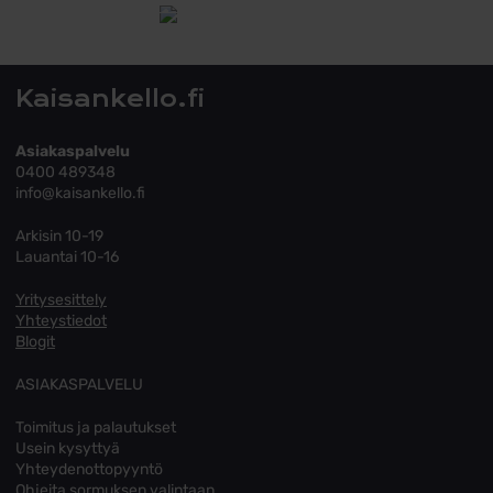
Tutustu toimitusehtoihin
Kaisankello.fi
Asiakaspalvelu
0400 489348
info@kaisankello.fi
Arkisin 10-19
Lauantai 10-16
Yritysesittely
Yhteystiedot
Blogit
ASIAKASPALVELU
Toimitus ja palautukset
Usein kysyttyä
Yhteydenottopyyntö
Ohjeita sormuksen valintaan