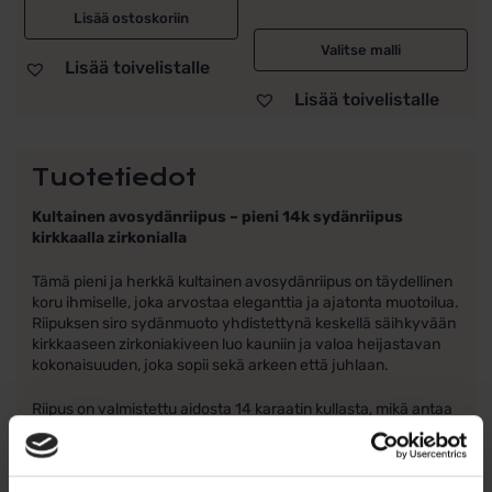
Lisää ostoskoriin
369,00 €
Valitse malli
Lisää toivelistalle
Lisää toivelistalle
Tuotetiedot
Kultainen avosydänriipus – pieni 14k sydänriipus
kirkkaalla zirkonialla
Tämä pieni ja herkkä kultainen avosydänriipus on täydellinen
koru ihmiselle, joka arvostaa eleganttia ja ajatonta muotoilua.
Riipuksen siro sydänmuoto yhdistettynä keskellä säihkyvään
kirkkaaseen zirkoniakiveen luo kauniin ja valoa heijastavan
kokonaisuuden, joka sopii sekä arkeen että juhlaan.
Riipus on valmistettu aidosta 14 karaatin kullasta, mikä antaa
sille lämpimän sävyn, kestävyyden ja laadun, joka tuntuu
kädessä. Pienen kokonsa ansiosta se toimii upeasti yksinään,
mutta se sopii myös täydellisesti kerrostettavaksi muiden