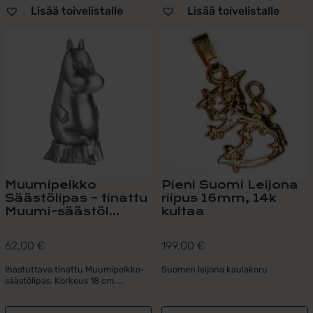
Lisää toivelistalle
Lisää toivelistalle
Muumipeikko
Pieni Suomi Leijona
Säästölipas – tinattu
riipus 16mm, 14k
Muumi-säästöl...
kultaa
62,00
€
199,00
€
Ihastuttava tinattu Muumipeikko-
Suomen leijona kaulakoru
säästölipas. Korkeus 18 cm....