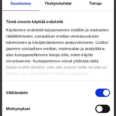
kaulakorujen kanssa. Riipuksen koko ilman lenkkiä on 8 × 10
Suostumus
Yksityiskohdat
Tietoja
mm, ja paino vain 0,3 g, mikä tekee siitä kevyen ja
miellyttävän käyttää koko päivän.
Tämä kaunis sydänriipus on valmistettu Suomessa, mikä
Tämä sivusto käyttää evästeitä
takaa korkean käsityön tason ja huolelliset viimeistelyt. Se on
Käytämme evästeitä tarjoamamme sisällön ja mainosten
ihanteellinen lahja rakkaalle, ystävälle tai itsellesi – symboli
lämmöstä, rakkaudesta ja läheisyydestä.
räätälöimiseen, sosiaalisen median ominaisuuksien
tukemiseen ja kävijämäärämme analysoimiseen. Lisäksi
Huomio
:
Ketju ei sisälly hintaan, joten voit valita juuri sinulle
jaamme sosiaalisen median, mainosalan ja analytiikka-
sopivan ketjun erikseen.
alan kumppaneillemme tietoja siitä, miten käytät
Ominaisuudet
sivustoamme. Kumppanimme voivat yhdistää näitä
tietoja muihin tietoihin, joita olet antanut heille tai joita on
Aitoa 14k kultaa
kerätty, kun olet käyttänyt heidän palvelujaan.
Kirkas, valoa kauniisti heijastava zirkoniakivi
Suostumuksen
Koko 8 × 10 mm ilman lenkkiä
Välttämätön
valinta
Kevyt – paino 0,3 g
Mieltymykset
Valmistettu Suomessa