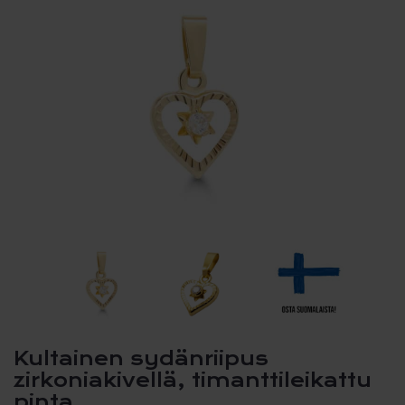
Kultainen sydänriipus
zirkoniakivellä, timanttileikattu
pinta