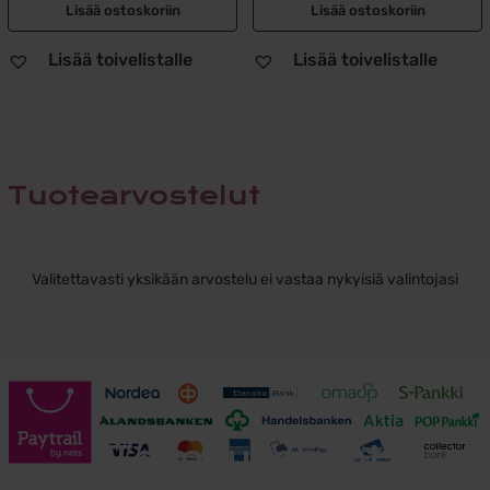
Lisää ostoskoriin
Lisää ostoskoriin
Lisää toivelistalle
Lisää toivelistalle
Tuotearvostelut
Valitettavasti yksikään arvostelu ei vastaa nykyisiä valintojasi
Toimitusehdot