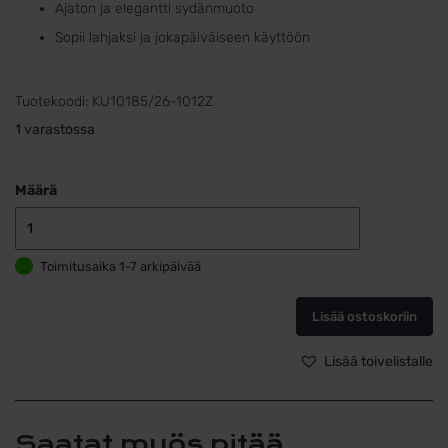
Ajaton ja elegantti sydänmuoto
Sopii lahjaksi ja jokapäiväiseen käyttöön
Tuotekoodi:
KU10185/26-1012Z
1 varastossa
Määrä
Kultainen
sydänriipus
Toimitusaika 1-7 arkipäivää
zirkoniakivellä
timanttileikat
pinta
Lisää ostoskoriin
määrä
Lisää toivelistalle
Saatat myös pitää...