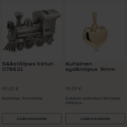
Säästölipas Veturi
Kultainen
078621
sydänriipus 9mm
40,00
€
95,00
€
Kastelahja / Kummilahja
Kultainen sydänriipus 14k kultaa.
Kiiltävä ja...
Lisää ostoskoriin
Lisää ostoskoriin