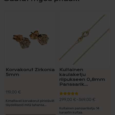
Tällä
tuotteella
on
useampi
muunnelma.
Voit
tehdä
valinnat
tuotteen
sivulla.
Korvakorut Zirkonia
Kultainen
5mm
kaulaketju
riipukseen 0,8mm
Panssarik...
119,00
€
299,00
€
–
369,00
€
Arvostelu
Kimaltavat korvakorut piristävät
Hintaluokka:
tuotteesta:
täydellisesti mitä tahansa...
299,00 €
Kultainen panssariketju 14
5.00
/ 5
karaatin kultaa.
-