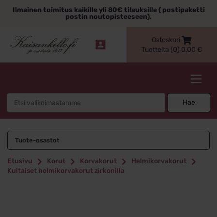
Siirry
Ilmainen toimitus kaikille yli 80€ tilauksille ( postipaketti
sisältöön
postin noutopisteeseen).
Ostoskori
Tuotteita (0)
0,00
€
Kaisankello.fi
Search
Hae
for:
Tuote-osastot
Etusivu
Korut
Korvakorut
Helmikorvakorut
Kultaiset helmikorvakorut zirkonilla