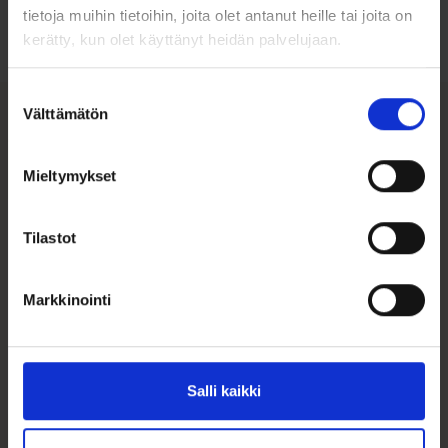
tietoja muihin tietoihin, joita olet antanut heille tai joita on
Tutustu ohjeisiin
kerätty, kun olet käyttänyt heidän palvelujaan.
Suostumuksen
Välttämätön
valinta
Tutustu myös
Mieltymykset
Tilastot
Markkinointi
Salli kaikki
Helmikorvakorut
Korvakorut Helmi
6mm makeanveden
7mm kultaa