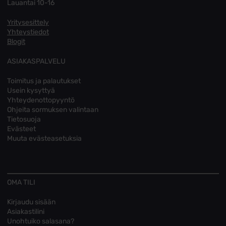
Lauantai 10-16
Yritysesittely
Yhteystiedot
Blogit
ASIAKASPALVELU
Toimitus ja palautukset
Usein kysyttyä
Yhteydenottopyyntö
Ohjeita sormuksen valintaan
Tietosuoja
Evästeet
Muuta evästeasetuksia
OMA TILI
Kirjaudu sisään
Asiakastilini
Unohtuiko salasana?