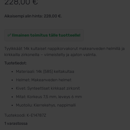
228,00
€
Aikaisempi alin hinta:
228,00
€
.
✅ Ilmainen toimitus tälle tuotteelle!
Tyylikkäät 14k kultaiset nappikorvakorut makeanveden helmillä ja
kirkkailla zirkoneilla – viimeistelty ja ajaton valinta.
Tuotetiedot:
Materiaali: 14k (585) keltakultaa
Helmet: Makeanveden helmet
Kivet: Synteettiset kirkkaat zirkonit
Mitat: Korkeus 7,5 mm, leveys 6 mm
Muotoilu: Kierrekehys, nappimalli
Tuotekoodi:
K-E14787Z
1 varastossa