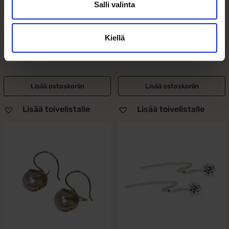
Salli valinta
helmi
199,00
€
209,00
€
Kiellä
Kotimaiset helmikorvakorut 14k
Suomessa valmistetut 14k kultaiset
kullasta ja valkoisilla...
helmikorvakorut 7...
Lisää ostoskoriin
Lisää ostoskoriin
Lisää toivelistalle
Lisää toivelistalle