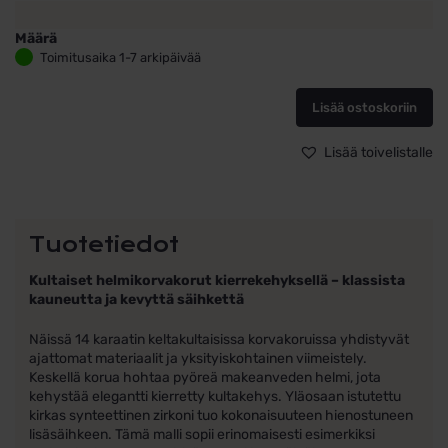
Määrä
Kultaiset
Toimitusaika 1-7 arkipäivää
helmikorvakorut
zirkonilla
Lisää ostoskoriin
määrä
Lisää toivelistalle
Tuotetiedot
Kultaiset helmikorvakorut kierrekehyksellä – klassista
kauneutta ja kevyttä säihkettä
Näissä 14 karaatin keltakultaisissa korvakoruissa yhdistyvät
ajattomat materiaalit ja yksityiskohtainen viimeistely.
Keskellä korua hohtaa pyöreä makeanveden helmi, jota
kehystää elegantti kierretty kultakehys. Yläosaan istutettu
kirkas synteettinen zirkoni tuo kokonaisuuteen hienostuneen
lisäsäihkeen. Tämä malli sopii erinomaisesti esimerkiksi