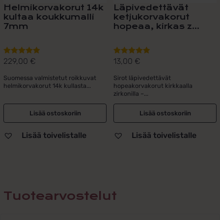
Helmikorvakorut 14k
Läpivedettävät
kultaa koukkumalli
ketjukorvakorut
7mm
hopeaa, kirkas z...
229,00
€
13,00
€
Arvostelu
Arvostelu
tuotteesta:
tuotteesta:
Suomessa valmistetut roikkuvat
Sirot läpivedettävät
5.00
/ 5
5.00
/ 5
helmikorvakorut 14k kullasta...
hopeakorvakorut kirkkaalla
zirkonilla –...
Lisää ostoskoriin
Lisää ostoskoriin
Lisää toivelistalle
Lisää toivelistalle
Tuotearvostelut