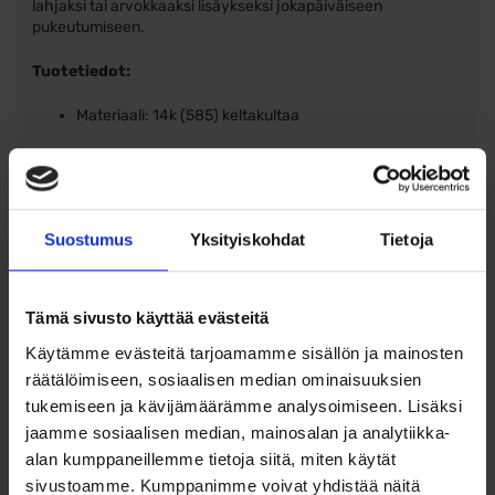
lahjaksi tai arvokkaaksi lisäykseksi jokapäiväiseen
pukeutumiseen.
Tuotetiedot:
Materiaali: 14k (585) keltakultaa
Helmet: Makeanveden helmet
Kivet: Synteettiset kirkkaat zirkonit
Suostumus
Yksityiskohdat
Tietoja
Mitat: Korkeus 7,5 mm, leveys 6 mm
Muotoilu: Kierrekehys, nappimalli
Tämä sivusto käyttää evästeitä
Käytämme evästeitä tarjoamamme sisällön ja mainosten
räätälöimiseen, sosiaalisen median ominaisuuksien
tukemiseen ja kävijämäärämme analysoimiseen. Lisäksi
jaamme sosiaalisen median, mainosalan ja analytiikka-
Ohjeita sormuksen tai korun
alan kumppaneillemme tietoja siitä, miten käytät
koon valintaan
sivustoamme. Kumppanimme voivat yhdistää näitä