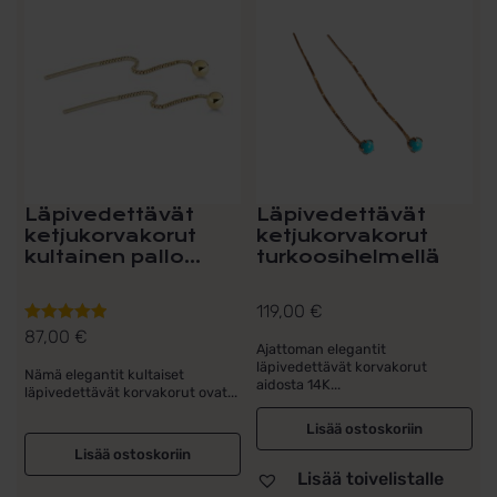
Läpivedettävät
Läpivedettävät
ketjukorvakorut
ketjukorvakorut
kultainen pallo...
turkoosihelmellä
119,00
€
87,00
€
Arvostelu
Ajattoman elegantit
tuotteesta:
läpivedettävät korvakorut
Nämä elegantit kultaiset
5.00
/ 5
aidosta 14K...
läpivedettävät korvakorut ovat...
Lisää ostoskoriin
Lisää ostoskoriin
Lisää toivelistalle