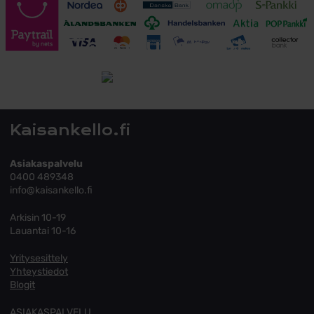
Toimitusehdot
Tutustu toimitusehtoihin
Kaisankello.fi
Asiakaspalvelu
0400 489348
info@kaisankello.fi
Arkisin 10-19
Lauantai 10-16
Yritysesittely
Yhteystiedot
Blogit
ASIAKASPALVELU