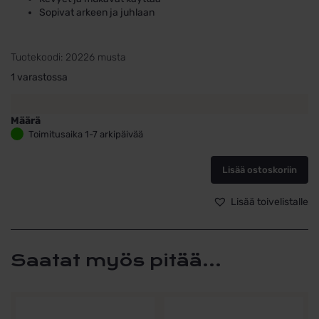
Sopivat arkeen ja juhlaan
Tuotekoodi:
20226 musta
1 varastossa
Määrä
Kultaiset
Toimitusaika 1-7 arkipäivää
läpivedettävät
korvakorut
Lisää ostoskoriin
mustalla
synteettisellä
helmellä
Lisää toivelistalle
3
mm
määrä
Saatat myös pitää...