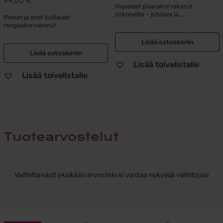
99,00
€
hinta
hinta
Hopeiset pisarakorvakorut
tuotteesta:
zirkoneilla – juhlava ja...
oli:
on:
Pienet ja sirot kultaiset
5.00
/ 5
rengaskorvakorut
79,00 €.
49,00 €.
Lisää ostoskoriin
Lisää ostoskoriin
Lisää toivelistalle
Lisää toivelistalle
Tuotearvostelut
Valitettavasti yksikään arvostelu ei vastaa nykyisiä valintojasi