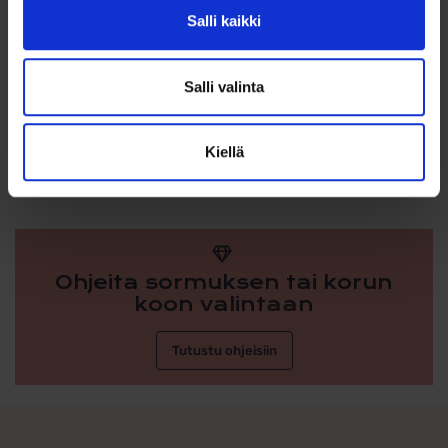
Salli kaikki
Materiaali: 585 kulta
Kivi/helmi: 3 mm musta helmiäinen
Korvakorutyyppi: ketjukorvakorut
Salli valinta
Väri: kulta / musta
Paino: 0,30 g
Kevyet ja mukavat käyttää
Sopivat arkeen ja juhlaan
Kiellä
Ohjeita sormuksen tai korun
koon valintaan
Tutustu ohjeisiin