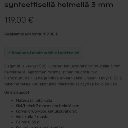
synteettisellä helmellä 3 mm
119,00
€
Aikaisempi alin hinta:
119,00
€
.
✅ Ilmainen toimitus tälle tuotteelle!
Elegantit ja kevyet 585 kultaiset ketjukorvakorut mustalla 3 mm
helmiäisellä. Ajattoman minimalistinen muotoilu tuo
hienostunutta liikettä ja kiiltoa arkeen sekä juhlaan. Kevyt 0,30 g
rakenne tekee korvakoruista miellyttävät käyttää koko päivän.
Ominaisuudet
Materiaali: 585 kulta
Kivi/helmi: 3 mm musta helmiäinen
Korvakorutyyppi: ketjukorvakorut
Väri: kulta / musta
Paino: 0,30 g
Kevyet ja mukavat käyttää