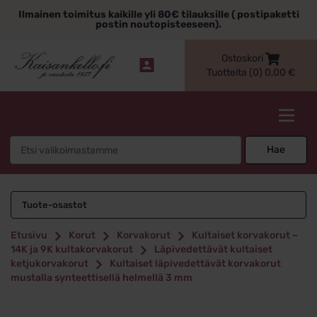
Siirry
Ilmainen toimitus kaikille yli 80€ tilauksille ( postipaketti
sisältöön
postin noutopisteeseen).
Ostoskori
Tuotteita (0)
0,00
€
Kaisankello.fi
Search
Hae
for:
Tuote-osastot
Etusivu
Korut
Korvakorut
Kultaiset korvakorut –
14K ja 9K kultakorvakorut
Läpivedettävät kultaiset
ketjukorvakorut
Kultaiset läpivedettävät korvakorut
mustalla synteettisellä helmellä 3 mm