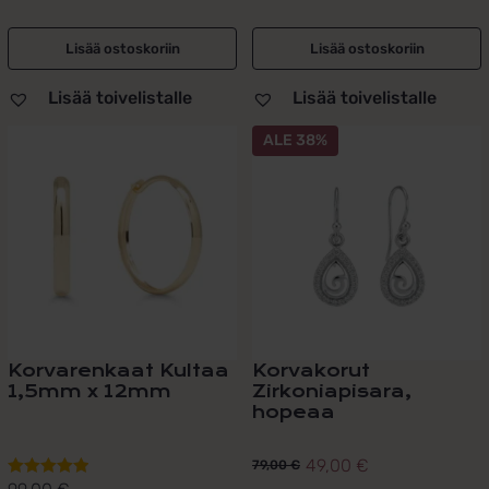
Lisää ostoskoriin
Lisää ostoskoriin
Lisää toivelistalle
Lisää toivelistalle
ALE 38%
Korvarenkaat Kultaa
Korvakorut
1,5mm x 12mm
Zirkoniapisara,
hopeaa
49,00
€
79,00
€
Alkuperäinen
Nykyinen
Arvostelu