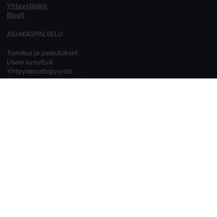
Yhteystiedot
Blogit
ASIAKASPALVELU
Toimitus ja palautukset
Usein kysyttyä
Yhteydenottopyyntö
Ohjeita sormuksen valintaan
Tietosuoja
Evästeet
Muuta evästeasetuksia
OMA TILI
Kirjaudu sisään
Asiakastilini
Unohtuiko salasana?