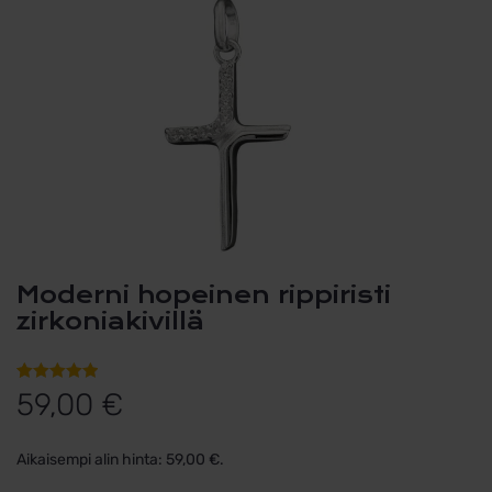
Moderni hopeinen rippiristi
zirkoniakivillä
Arvio
1
5.00
59,00
€
5:stä
perustuen
Aikaisempi alin hinta:
59,00
€
.
asiakkaan
arvotukseen.