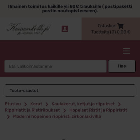
Siirry
Ilmainen toimitus kaikille yli 80€ tilauksille ( postipaketti
sisältöön
postin noutopisteeseen).
Ostoskori
Tuotteita (0)
0,00
€
Kaisankello.fi
Search
Hae
for:
Tuote-osastot
Etusivu
Korut
Kaulakorut, ketjut ja riipukset
Rippiristit ja Ristiriipukset
Hopeiset Ristit ja Rippiristit
Moderni hopeinen rippiristi zirkoniakivillä