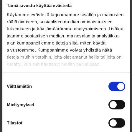
Tämä sivusto käyttää evästeitä
Hopeinen ristiriipus – herkkä ja elegantti muotoilu
Käytämme evästeitä tarjoamamme sisällön ja mainosten
Tämä moderni ja tyylikäs ristiriipus on valmistettu 925
räätälöimiseen, sosiaalisen median ominaisuuksien
sterlinghopeasta. Sen ainutlaatuinen, kaareva muotoilu tuo
tukemiseen ja kävijämäärämme analysoimiseen. Lisäksi
ilmeeseen keveyttä ja harmoniaa.
jaamme sosiaalisen median, mainosalan ja analytiikka-
alan kumppaneillemme tietoja siitä, miten käytät
Riipuksen koko (20 mm x 6 mm) tekee siitä miellyttävän
käyttää, ja sen ajaton design sopii monenlaisiin tyyleihin.
sivustoamme. Kumppanimme voivat yhdistää näitä
Erinomainen lahjaidea tai henkilökohtainen symboli.
tietoja muihin tietoihin, joita olet antanut heille tai joita on
kerätty, kun olet käyttänyt heidän palvelujaan.
Ominaisuudet:
Materiaali:
925 sterlinghopea
Suostumuksen
Korkeus:
20 mm
Välttämätön
valinta
Leveys:
6 mm
Riipuslenkin sisähalkaisija:
3 mm x 2 mm
Paino:
0,95 g
Mieltymykset
Tyylikkäät yksityiskohdat ja moderni muotoilu
Sopii rippiristiksi tytölle
Ketju myydään erikseen
Valmistusmaa Saksa
Tilastot