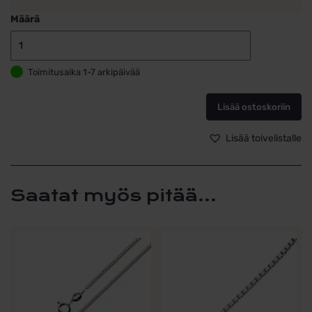
Määrä
Moderni
hopeinen
Toimitusaika 1-7 arkipäivää
rippiristi
zirkoniakivillä
määrä
Lisää ostoskoriin
Lisää toivelistalle
Saatat myös pitää...
Tällä
Tällä
tuotteella
tuotteella
on
on
useampi
useampi
muunnelma.
muunnelma.
Voit
Voit