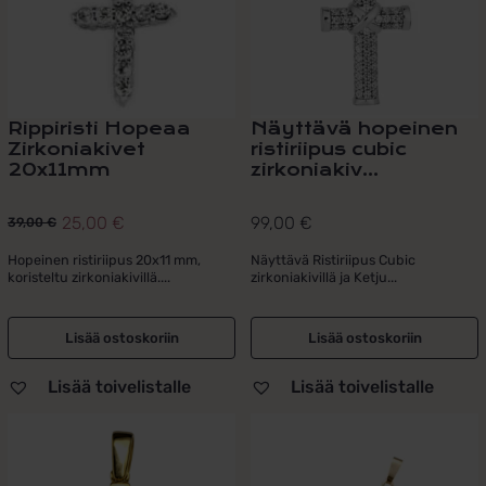
Rippiristi Hopeaa
Näyttävä hopeinen
Zirkoniakivet
ristiriipus cubic
20x11mm
zirkoniakiv...
25,00
€
99,00
€
39,00
€
Alkuperäinen
Nykyinen
hinta
hinta
Hopeinen ristiriipus 20x11 mm,
Näyttävä Ristiriipus Cubic
koristeltu zirkoniakivillä....
zirkoniakivillä ja Ketju...
oli:
on:
39,00 €.
25,00 €.
Lisää ostoskoriin
Lisää ostoskoriin
Lisää toivelistalle
Lisää toivelistalle