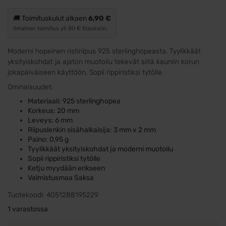
🚚 Toimituskulut alkaen
6,90 €
Ilmainen toimitus yli 80 € tilauksiin.
Moderni hopeinen ristiriipus 925 sterlinghopeasta. Tyylikkäät
yksityiskohdat ja ajaton muotoilu tekevät siitä kauniin korun
jokapäiväiseen käyttöön. Sopii rippiristiksi tytölle.
Ominaisuudet:
Materiaali: 925 sterlinghopea
Korkeus: 20 mm
Leveys: 6 mm
Riipuslenkin sisähalkaisija: 3 mm x 2 mm
Paino: 0,95 g
Tyylikkäät yksityiskohdat ja moderni muotoilu
Sopii rippiristiksi tytölle
Ketju myydään erikseen
Valmistusmaa Saksa
Tuotekoodi:
4051288195229
1 varastossa