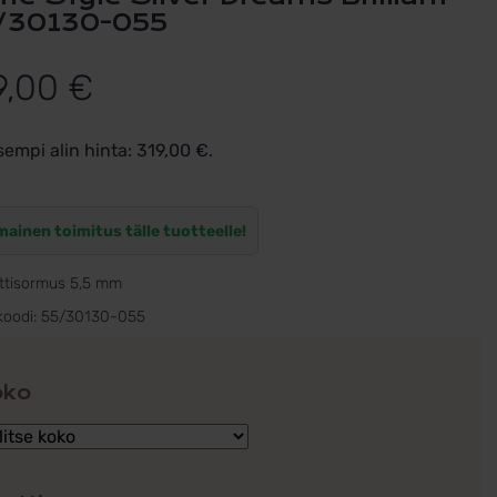
/30130-055
9,00
€
sempi alin hinta:
319,00
€
.
mainen toimitus tälle tuotteelle!
ttisormus 5,5 mm
koodi:
55/30130-055
oko