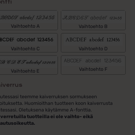
ntti
Vaihtoehto A
Vaihtoehto B
Vaihtoehto C
Vaihtoehto D
Vaihtoehto F
Vaihtoehto E
iverrus
lutessasi teemme kaiverruksen sormukseen
oituksetta. Huomioithan tuotteen koon kaiverrusta
itessasi. Oletuksena käytämme A-fonttia.
verretuilla tuotteilla ei ole vaihto- eikä
lautusoikeutta.