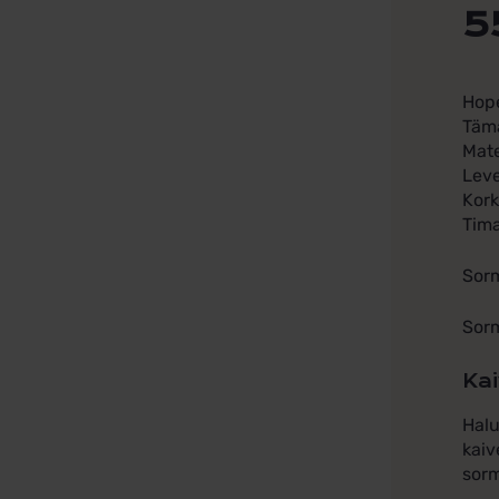
5
Hope
Tämä
Mate
Lev
Kor
Tima
Sorm
Sorm
Kai
Halu
kaiv
sorm