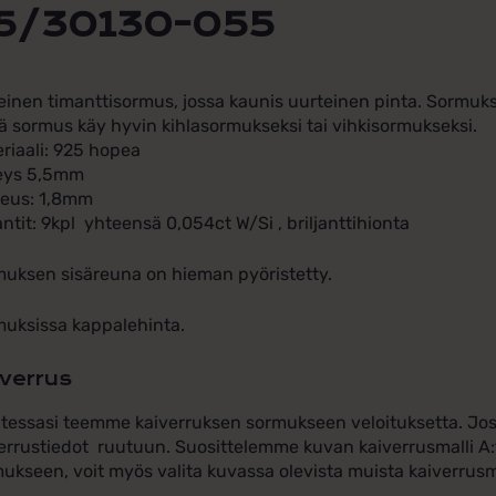
5/30130-055
inen timanttisormus, jossa kaunis uurteinen pinta. Sormuk
 sormus käy hyvin kihlasormukseksi tai vihkisormukseksi.
riaali: 925 hopea
eys 5,5mm
keus: 1,8mm
ntit: 9kpl yhteensä 0,054ct W/Si , briljanttihionta
uksen sisäreuna on hieman pyöristetty.
uksissa kappalehinta.
verrus
tessasi teemme kaiverruksen sormukseen veloituksetta. Jos 
errustiedot ruutuun. Suosittelemme kuvan kaiverrusmalli A:ta
ukseen, voit myös valita kuvassa olevista muista kaiverrusma