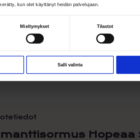
n kerätty, kun olet käyttänyt heidän palvelujaan.
1
Mieltymykset
Tilastot
Salli valinta
otetiedot
imanttisormus Hopeaa 