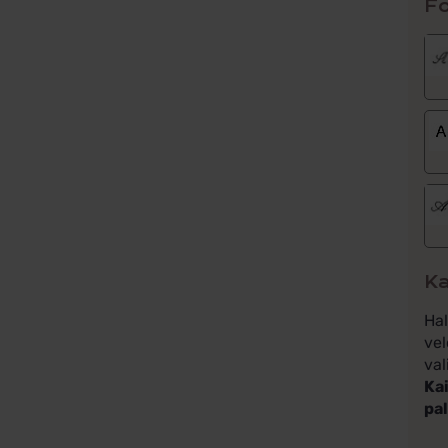
Fo
Ka
Ha
vel
val
Kai
pa