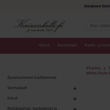
Siirry
Ilmainen toim
sisältöön
Korut
Sormukset
Kaste- ja ku
Kaisankello.fi
Etusivu
White Style 
Suosituimmat tuotteemme
Sormukset
Korut
Ristiäislahjat, kastelahjat ja