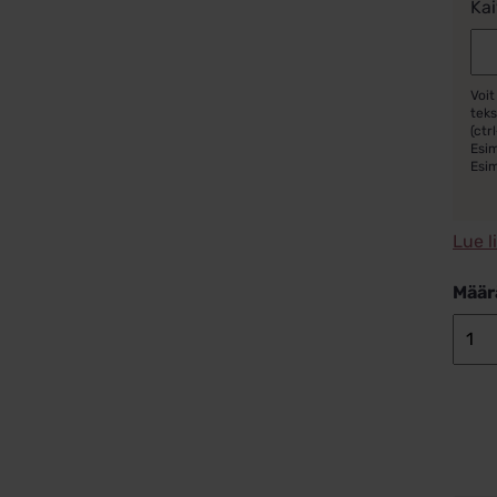
Kai
Voit
teks
(ctrl
Esim
Esi
Lue l
Määr