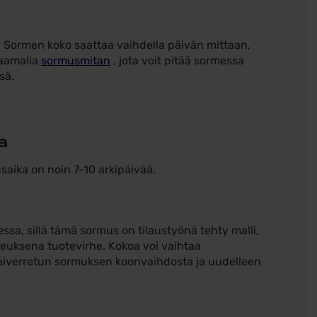
. Sormen koko saattaa vaihdella päivän mittaan,
laamalla
sormusmitan
, jota voit pitää sormessa
sä.
a
saika on noin 7-10 arkipäivää.
sa, sillä tämä sormus on tilaustyönä tehty malli,
keuksena tuotevirhe. Kokoa voi vaihtaa
. Kaiverretun sormuksen koonvaihdosta ja uudelleen