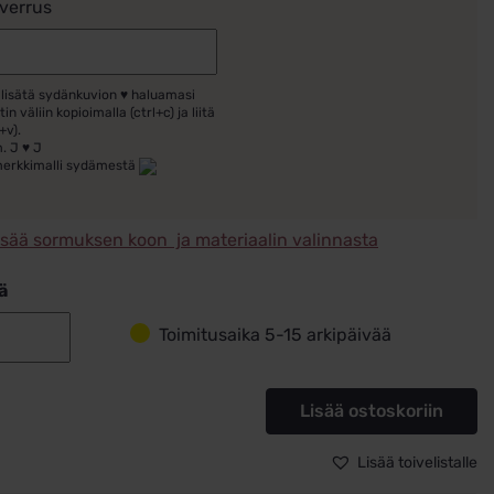
verrus
 lisätä sydänkuvion ♥ haluamasi
tin väliin kopioimalla (ctrl+c) ja liitä
+v).
. J ♥ J
merkkimalli sydämestä
isää sormuksen koon ja materiaalin valinnasta
ä
Toimitusaika 5-15 arkipäivää
Timanttisormus
5,5mm
hopeaa
Lisää ostoskoriin
White
Style
Lisää toivelistalle
Silver
Dreams