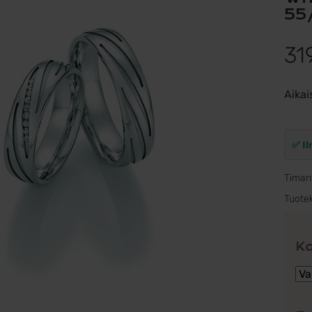
55
31
Aikai
✅ Il
Timan
Tuote
K