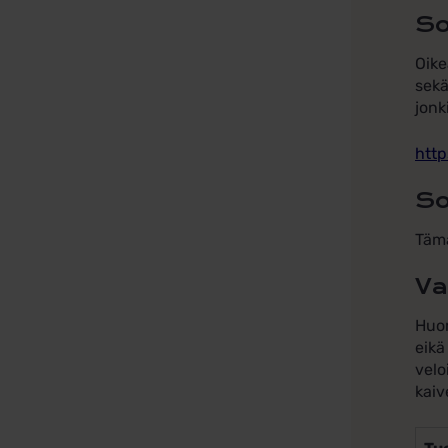
So
Oike
sekä
jonk
http
So
Tämä
Va
Huom
eikä
velo
kaiv