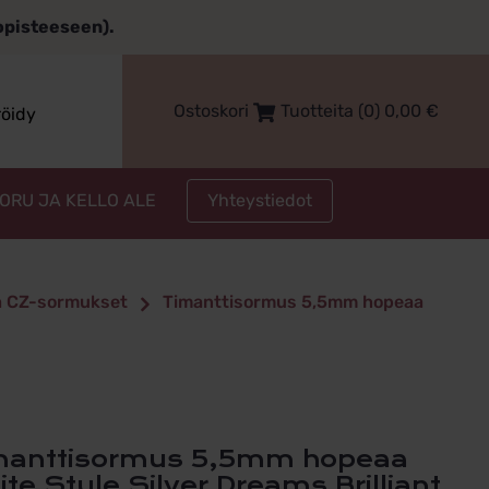
topisteeseen).
Ostoskori
Tuotteita (0)
0,00
€
röidy
Yhteystiedot
KORU JA KELLO ALE
ja CZ-sormukset
Timanttisormus 5,5mm hopeaa
te Style Silver Dreams Brilliant