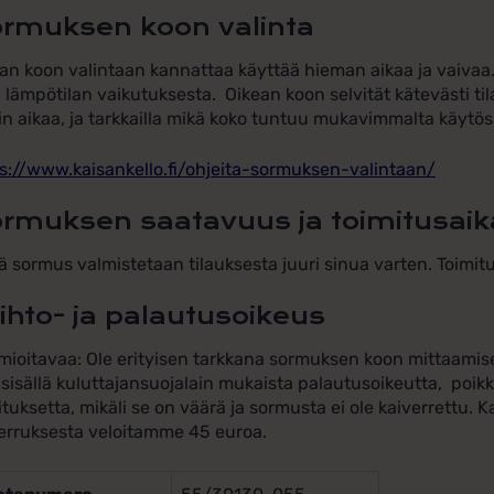
rmuksen koon valinta
an koon valintaan kannattaa käyttää hieman aikaa ja vaivaa
 lämpötilan vaikutuksesta. Oikean koon selvität kätevästi ti
in aikaa, ja tarkkailla mikä koko tuntuu mukavimmalta käytös
s://www.kaisankello.fi/ohjeita-sormuksen-valintaan/
rmuksen saatavuus ja toimitusaik
 sormus valmistetaan tilauksesta juuri sinua varten. Toimitu
ihto- ja palautusoikeus
ioitavaa: Ole erityisen tarkkana sormuksen koon mittaamises
 sisällä kuluttajansuojalain mukaista palautusoikeutta, poik
ituksetta, mikäli se on väärä ja sormusta ei ole kaiverrettu
erruksesta veloitamme 45 euroa.