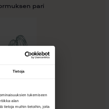
Brilliant
ormuksen pari
55/30130-
055
määrä
Tietoja
ihlasormus
opeaa White
tyle Silver
 ominaisuuksien tukemiseen
reams Br...
tiikka-alan
ietoja muihin tietoihin, joita
Aikaisempi