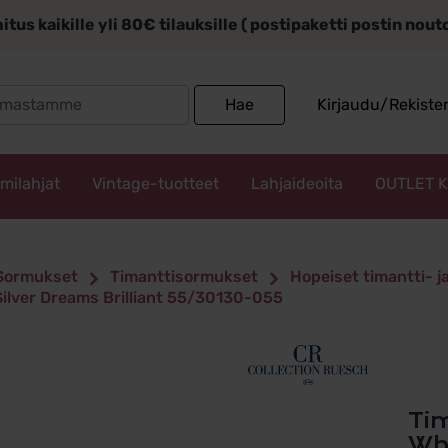
itus kaikille yli 80€ tilauksille ( postipaketti postin nou
Search
Hae
Kirjaudu/Rekiste
for:
mmilahjat
Vintage-tuotteet
Lahjaideoita
OUTLET 
Sormukset
Timanttisormukset
Hopeiset timantti- 
Silver Dreams Brilliant 55/30130-055
Timanttisormus 5,5mm hopeaa
Whi