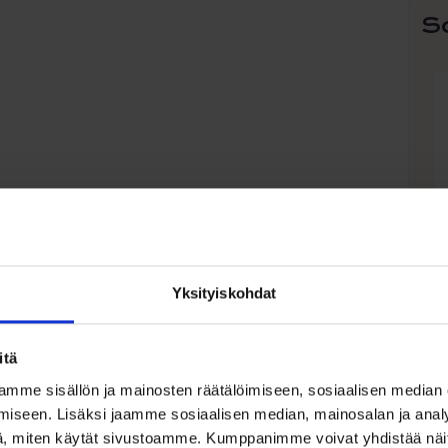
S
Yksityiskohdat
K
itä
h
S
mme sisällön ja mainosten räätälöimiseen, sosiaalisen median
D
iseen. Lisäksi jaamme sosiaalisen median, mainosalan ja analy
, miten käytät sivustoamme. Kumppanimme voivat yhdistää näitä t