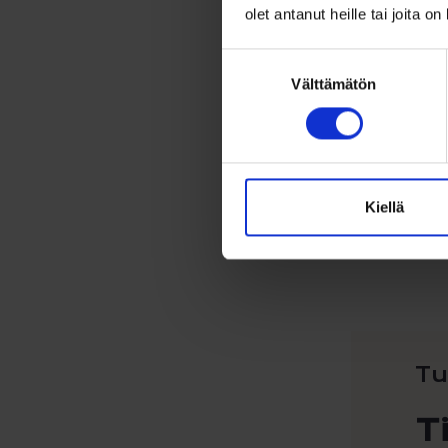
olet antanut heille tai joita o
Suostumuksen
Välttämätön
valinta
Kiellä
Tu
T