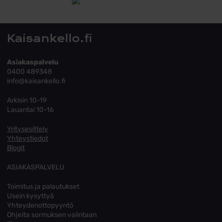
Tutustu toimitusehtoihin
Kaisankello.fi
Asiakaspalvelu
0400 489348
info@kaisankello.fi
Arkisin 10-19
Lauantai 10-16
Yritysesittely
Yhteystiedot
Blogit
ASIAKASPALVELU
Toimitus ja palautukset
Usein kysyttyä
Yhteydenottopyyntö
Ohjeita sormuksen valintaan