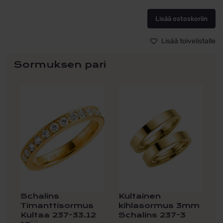
TINDRA
2x0,05
Lisää ostoskoriin
pc
määrä
Lisää toivelistalle
Sormuksen pari
Schalins
Kultainen
Timanttisormus
kihlasormus 3mm
Kultaa 237-33.12
Schalins 237-3