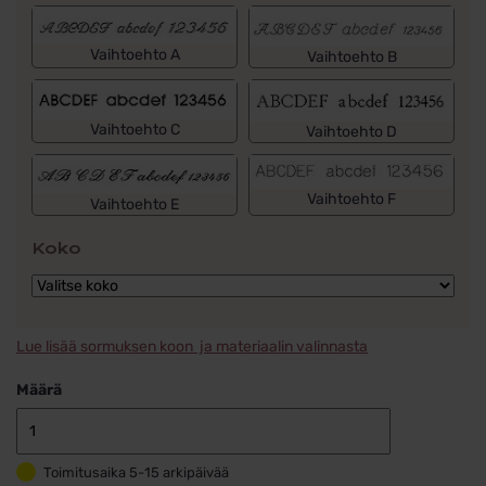
Vaihtoehto A
Vaihtoehto B
Vaihtoehto C
Vaihtoehto D
Vaihtoehto F
Vaihtoehto E
Koko
Lue lisää sormuksen koon ja materiaalin valinnasta
Määrä
Schalins
Timanttisorm
Toimitusaika 5-15 arkipäivää
Kultaa