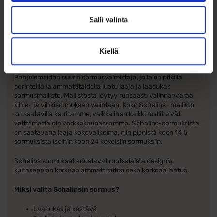
se sisällä kuluttajansuojalain mukaista vaihto- tai
palautusoikeutta. Mikäli tilaamasi koko ei ole sopiva,
Salli valinta
maksullinen koonmuutos on tähän sormukseen
mahdollinen.
Lue lisää
Schalins sormukset
Kiellä
Schalins of Sweden on vuonna 1944 perustettu
Pohjoismaiden suurin sormusvalmistaja, jolla on pitkillä
perinteillä ja ammattitaidolla luotu laaja ja laadukas
sormusmallisto. Mallistosta löytyy runsaasti valinnanvaraa
kihla- ja vihkisormuksen valintaan. Koko Schalins- mallisto
on saatavilla kauttamme, vaikka ihan kaikki mallit eivät
välttämättä ole verkkokaupassamme. Schalins-sormuksista
on saatavana laaja kokovalikoima, niin pienistä koon 14,5
sormuksista isoihin koon 24 kokoisiin sormuksiin.
Schalins sormukset edustavat ruotsalaista designia,
kultaseppien korkeaa ammattitaitoa sekä korkeaa laatua.
Miksi valita Schalinsin sormus?
Laadukas ja kestävä