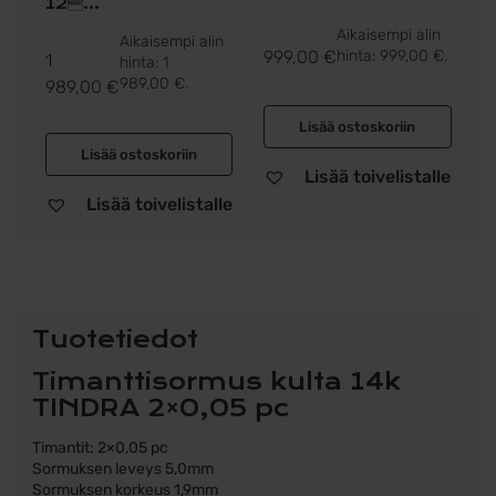
12...
Aikaisempi alin
Aikaisempi alin
999,00
€
hinta:
999,00
€
.
1
hinta:
1
989,00
€
.
989,00
€
Lisää ostoskoriin
Lisää ostoskoriin
Lisää toivelistalle
Lisää toivelistalle
Tuotetiedot
Timanttisormus kulta 14k
TINDRA 2×0,05 pc
Timantit: 2×0,05 pc
Sormuksen leveys 5,0mm
Sormuksen korkeus 1,9mm