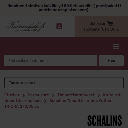
Siirry
Ilmainen toimitus kaikille yli 80€ tilauksille ( postipaketti
sisältöön
postin noutopisteeseen).
Ostoskori
Tuotteita (0)
0,00
€
Kaisankello.fi
Search
Hae
for:
Tuote-osastot
Etusivu
Sormukset
Timanttisormukset
Kultaiset
timanttisormukset
Schalins Timanttisormus Kultaa
TINDRA 2×0,05 pc