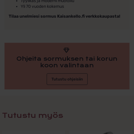
Tyylikäs ja moderni muotoilu
Yli 70 vuoden kokemus
Tilaa unelmiesi sormus Kaisankello.fi verkkokaupasta!
Ohjeita sormuksen tai korun
koon valintaan
Tutustu ohjeisiin
Tutustu myös