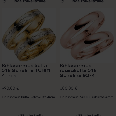
Lisää toivelistalle
Lisää toivelistalle
Kihlasormus kulta
Kihlasormus
14k Schalins TURIN
ruusukulta 14k
4mm
Schalins 92-4
990,00
€
680,00
€
Kihlasormus kulta-valkokulta 4mm
Kihlasormus 14k ruusukultaa 4mm
Lisää ostoskoriin
Lisää ostoskoriin