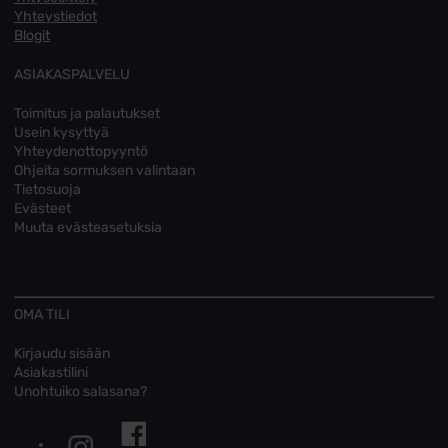
Yhteystiedot
Blogit
ASIAKASPALVELU
Toimitus ja palautukset
Usein kysyttyä
Yhteydenottopyyntö
Ohjeita sormuksen valintaan
Tietosuoja
Evästeet
Muuta evästeasetuksia
OMA TILI
Kirjaudu sisään
Asiakastilini
Unohtuiko salasana?