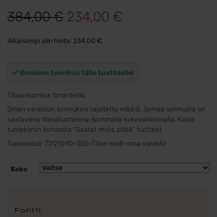
Alkuperäinen
Nykyinen
384,00
€
234,00
€
hinta
hinta
Aikaisempi alin hinta:
234,00
€
.
oli:
on:
384,00 €.
234,00 €.
✅ Ilmainen toimitus tälle tuotteelle!
Titaanisormus timanteilla.
Oman varaston sormuksia rajoitettu määrä. Samaa sormusta on
saatavana tilaustuotteena isommalla kokovalikoimalla. Katso
tuotekortin kohdasta “Saatat myös pitää” tuotteet.
Tuotekoodi:
77/21090-055-Titan Weiß-oma varasto
Koko
Fontti