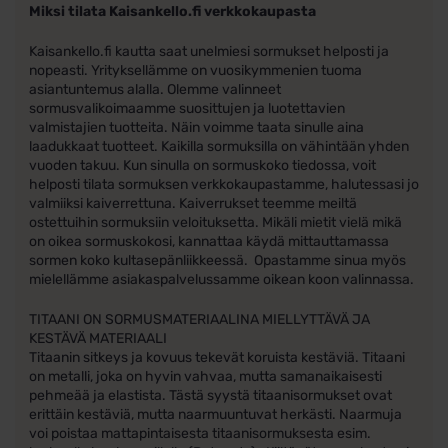
Miksi tilata Kaisankello.fi verkkokaupasta
Kaisankello.fi kautta saat unelmiesi sormukset helposti ja
nopeasti. Yrityksellämme on vuosikymmenien tuoma
asiantuntemus alalla. Olemme valinneet
sormusvalikoimaamme suosittujen ja luotettavien
valmistajien tuotteita. Näin voimme taata sinulle aina
laadukkaat tuotteet. Kaikilla sormuksilla on vähintään yhden
vuoden takuu. Kun sinulla on sormuskoko tiedossa, voit
helposti tilata sormuksen verkkokaupastamme, halutessasi jo
valmiiksi kaiverrettuna. Kaiverrukset teemme meiltä
ostettuihin sormuksiin veloituksetta. Mikäli mietit vielä mikä
on oikea sormuskokosi, kannattaa käydä mittauttamassa
sormen koko kultasepänliikkeessä. Opastamme sinua myös
mielellämme asiakaspalvelussamme oikean koon valinnassa.
TITAANI ON SORMUSMATERIAALINA MIELLYTTÄVÄ JA
KESTÄVÄ MATERIAALI
Titaanin sitkeys ja kovuus tekevät koruista kestäviä. Titaani
on metalli, joka on hyvin vahvaa, mutta samanaikaisesti
pehmeää ja elastista. Tästä syystä titaanisormukset ovat
erittäin kestäviä, mutta naarmuuntuvat herkästi. Naarmuja
voi poistaa mattapintaisesta titaanisormuksesta esim.