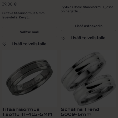
39,00
€
Arvostelu
Tyylikäs Bosie titaanisormus, jossa
tuotteesta:
on harjattu...
Kiiltävä titaanisormus 5 mm
5.00
/ 5
leveydellä. Kevyt...
Lisää ostoskoriin
Valitse malli
Lisää toivelistalle
Lisää toivelistalle
Tällä
tuotteella
on
useampi
muunnelma.
Voit
tehdä
valinnat
tuotteen
sivulla.
Titaanisormus
Schalins Trend
Taottu TI-415-5MM
5009-6mm