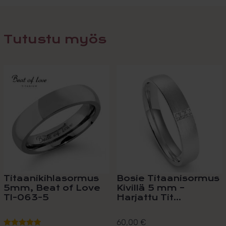
Tutustu myös
Tällä
tuotteella
on
useampi
muunnelma.
Voit
tehdä
valinnat
tuotteen
sivulla.
Titaanikihlasormus
Bosie Titaanisormus
5mm, Beat of Love
Kivillä 5 mm –
TI-063-5
Harjattu Tit...
60,00
€