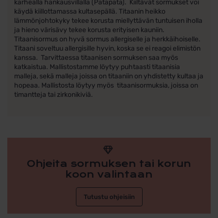
karhealla hankausvillalla (Patapata). Kiiltävät sormukset voi
käydä kiillottamassa kultasepällä. Titaanin heikko
lämmönjohtokyky tekee korusta miellyttävän tuntuisen iholla
ja hieno värisävy tekee korusta erityisen kauniin.
Titaanisormus on hyvä sormus allergiselle ja herkkäihoiselle.
Titaani soveltuu allergisille hyvin, koska se ei reagoi elimistön
kanssa. Tarvittaessa titaanisen sormuksen saa myös
katkaistua. Mallistostamme löytyy puhtaasti titaanisia
malleja, sekä malleja joissa on titaaniin on yhdistetty kultaa ja
hopeaa. Mallistosta löytyy myös titaanisormuksia, joissa on
timantteja tai zirkonikiviä.
Ohjeita sormuksen tai korun
koon valintaan
Tutustu ohjeisiin