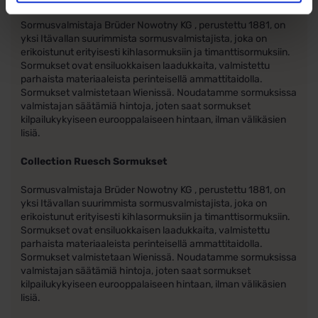
Collection Ruesch Sormukset
Sormusvalmistaja Brüder Nowotny KG , perustettu 1881, on
yksi Itävallan suurimmista sormusvalmistajista, joka on
erikoistunut erityisesti kihlasormuksiin ja timanttisormuksiin.
Sormukset ovat ensiluokkaisen laadukkaita, valmistettu
parhaista materiaaleista perinteisellä ammattitaidolla.
Sormukset valmistetaan Wienissä. Noudatamme sormuksissa
valmistajan säätämiä hintoja, joten saat sormukset
kilpailukykyiseen eurooppalaiseen hintaan, ilman välikäsien
lisiä.
Collection Ruesch Sormukset
Sormusvalmistaja Brüder Nowotny KG , perustettu 1881, on
yksi Itävallan suurimmista sormusvalmistajista, joka on
erikoistunut erityisesti kihlasormuksiin ja timanttisormuksiin.
Sormukset ovat ensiluokkaisen laadukkaita, valmistettu
parhaista materiaaleista perinteisellä ammattitaidolla.
Sormukset valmistetaan Wienissä. Noudatamme sormuksissa
valmistajan säätämiä hintoja, joten saat sormukset
kilpailukykyiseen eurooppalaiseen hintaan, ilman välikäsien
lisiä.