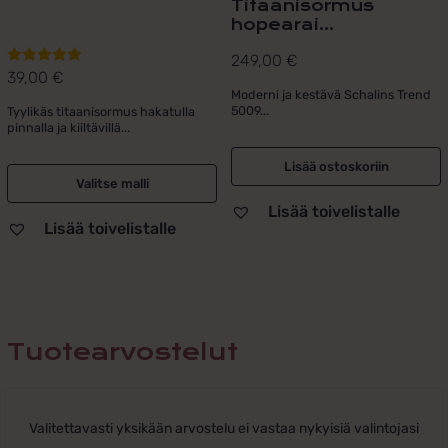
Titaanisormus
hopearai...
249,00
€
39,00
€
Arvostelu
Moderni ja kestävä Schalins Trend
tuotteesta:
5009...
Tyylikäs titaanisormus hakatulla
5.00
/ 5
pinnalla ja kiiltävillä...
Lisää ostoskoriin
Valitse malli
Lisää toivelistalle
Lisää toivelistalle
Tuotearvostelut
Valitettavasti yksikään arvostelu ei vastaa nykyisiä valintojasi