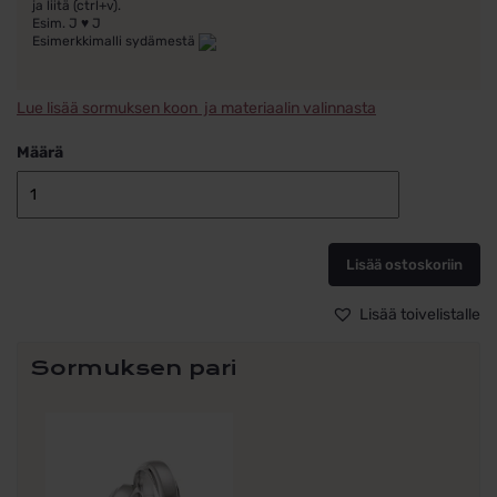
ja liitä (ctrl+v).
Esim. J ♥ J
Esimerkkimalli sydämestä
Lue lisää sormuksen koon ja materiaalin valinnasta
Määrä
Timanttisorm
titaania
White
Lisää ostoskoriin
Style
Titan
Avantgarde
Lisää toivelistalle
77/21090-
055,
Sormuksen pari
Collection
Ruesch,
sormus
ALE
määrä