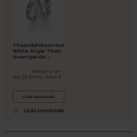
Titaanikihlasormus
White Style Titan
Avantgarde...
Aikaisempi alin
164,00
€
hinta:
164,00
€
.
Lisää ostoskoriin
Lisää toivelistalle