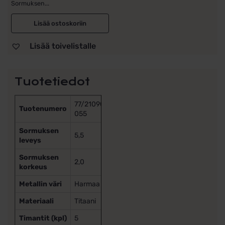
Sormuksen...
Lisää ostoskoriin
Lisää toivelistalle
Tuotetiedot
77/21090-
Tuotenumero
055
Sormuksen
5,5
leveys
Sormuksen
2,0
korkeus
Metallin väri
Harmaa
Materiaali
Titaani
Timantit (kpl)
5