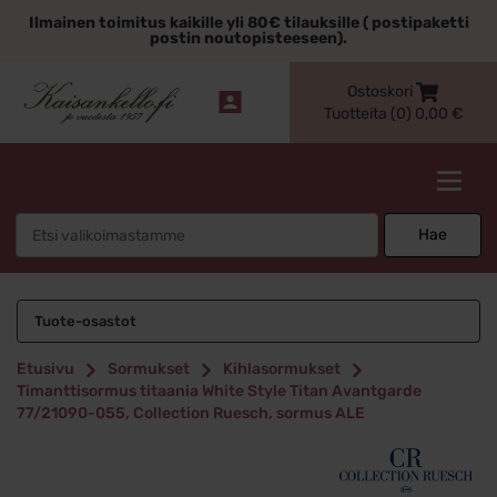
Siirry
Ilmainen toimitus kaikille yli 80€ tilauksille ( postipaketti
sisältöön
postin noutopisteeseen).
Ostoskori
Tuotteita (0)
0,00
€
Kaisankello.fi
Search
Hae
for:
Tuote-osastot
Etusivu
Sormukset
Kihlasormukset
Timanttisormus titaania White Style Titan Avantgarde
77/21090-055, Collection Ruesch, sormus ALE