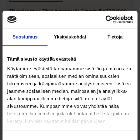
Timanttien
0.1000
Titaanisormus Titan Avantgarde Timanteilla 77/21090-
paino
055
Kaunis titaanitimanttisormus, jossa kierteinen kuviointipinta .
Timanttien
W/SI
Sormuksessa on viisi timanttia, yhteensä 0.10 ct, W / SI
laatu
Leveys: 5,5 mm.
Suostumus
Yksityiskohdat
Tietoja
Korkeus 2,0mm
Tämä sivusto käyttää evästeitä
Sormuksissa kappalehinta.
Käytämme evästeitä tarjoamamme sisällön ja mainosten
Sormuksen sisäpinta on hieman pyöristetty, joten se tuntuu
räätälöimiseen, sosiaalisen median ominaisuuksien
miellyttävältä sormessa.
tukemiseen ja kävijämäärämme analysoimiseen. Lisäksi
Sormuksen koon valinta
jaamme sosiaalisen median, mainosalan ja analytiikka-
alan kumppaneillemme tietoja siitä, miten käytät
Oikean koon valintaan kannattaa käyttää hieman aikaa ja
sivustoamme. Kumppanimme voivat yhdistää näitä
vaivaa. Sormen koko saattaa vaihdella päivän mittaan, sekä
tietoja muihin tietoihin, joita olet antanut heille tai joita on
lämpötilan vaikutuksesta. Oikean koon selvität kätevästi
tilaamalla
sormusmitan
, jota voit pitää sormessa jonkin
kerätty, kun olet käyttänyt heidän palvelujaan.
aikaa, ja tarkkailla mikä koko tuntuu mukavimmalta käytössä.
Suostumuksen
https://www.kaisankello.fi/ohjeita-sormuksen-valintaan/