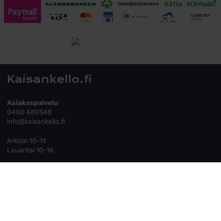
Toimitusehdot
Tutustu toimitusehtoihin
Kaisankello.fi
Asiakaspalvelu
0400 489348
info@kaisankello.fi
Arkisin 10-19
Lauantai 10-16
Yritysesittely
Yhteystiedot
Blogit
ASIAKASPALVELU