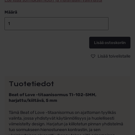
Lue lisää sormuksen koon ja materiaalin valinnasta
Määrä
Titaanisormu
TI-
102-
Lisää ostoskoriin
5MM
määrä
Lisää toivelistalle
Tuotetiedot
Beat of Love -titaanisormus TI-102-5MM,
harjattu/kiiltävä, 5 mm
Tämä Beat of Love -titaanisormus on ajattoman tyylikäs
valinta, jossa yhdistyvät käytännöllisyys ja huolellisesti
viimeistelty design. Harjatun ja kiillotetun pinnan yhdistelmä
tuo sormukseen hienostuneen kontrastin, ja sen