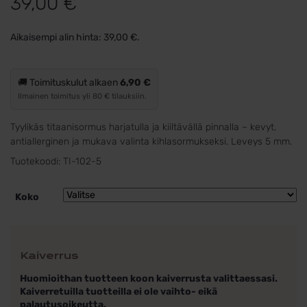
39,00
€
5:stä
perustuen
Aikaisempi alin hinta:
39,00
€
.
asiakkaan
arvotukseen.
🚚 Toimituskulut alkaen
6,90 €
Ilmainen toimitus yli 80 € tilauksiin.
Tyylikäs titaanisormus harjatulla ja kiiltävällä pinnalla – kevyt,
antiallerginen ja mukava valinta kihlasormukseksi. Leveys 5 mm.
Tuotekoodi:
TI-102-5
Koko
Kaiverrus
Huomioithan tuotteen koon kaiverrusta valittaessasi.
Kaiverretuilla tuotteilla ei ole vaihto- eikä
palautusoikeutta.