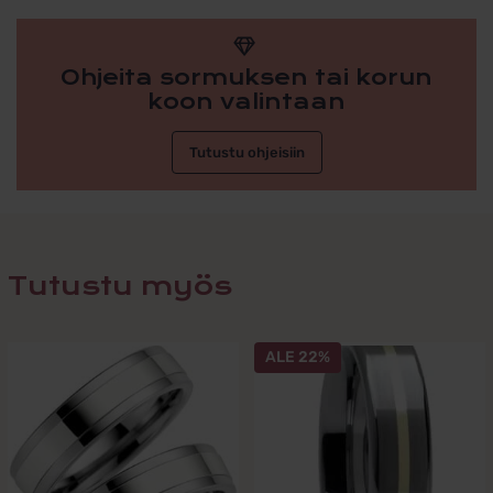
Ohjeita sormuksen tai korun
koon valintaan
Tutustu ohjeisiin
Tutustu myös
Tällä
ALE 22%
tuotteella
on
useampi
muunnelma.
Voit
tehdä