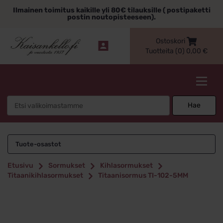
Siirry
Ilmainen toimitus kaikille yli 80€ tilauksille ( postipaketti
sisältöön
postin noutopisteeseen).
Ostoskori
Tuotteita (0)
0,00
€
Kaisankello.fi
Search
Hae
for:
Tuote-osastot
Etusivu
Sormukset
Kihlasormukset
Titaanikihlasormukset
Titaanisormus TI-102-5MM