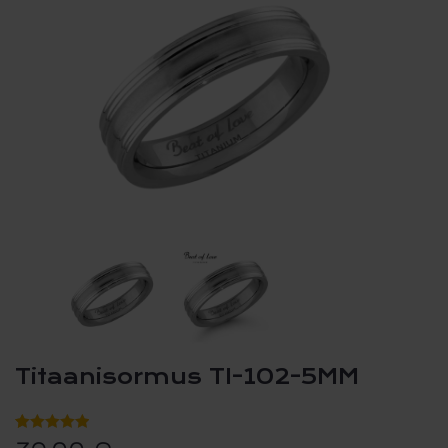
Titaanisormus TI-102-5MM
Arvio
2
5.00