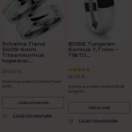
muunnelma.
Voit
tehdä
valinnat
tuotteen
sivulla.
Schalins Trend
BOSIE Tungsten
5009-6mm
Sormus 7,7 mm –
Titaanisormus
TI&TU...
hopearai...
249,00
€
65,00
€
Arvostelu
Moderni ja kestävä Schalins Trend
tuotteesta:
5009...
Tyylikäs ja erittäin kestävä BOSIE
5.00
/ 5
tungsten...
Lisää ostoskoriin
Valitse malli
Lisää toivelistalle
Lisää toivelistalle