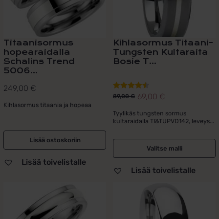
valinnat
tuotteen
sivulla.
Titaanisormus
Kihlasormus Titaani-
hopearaidalla
Tungsten Kultaraita
Schalins Trend
Bosie T...
5006...
249,00
€
69,00
€
Arvostelu
89,00
€
Alkuperäinen
Nykyinen
Kihlasormus titaania ja hopeaa
tuotteesta:
hinta
hinta
Tyylikäs tungsten sormus
4.50
/ 5
kultaraidalla TI&TUPVD142, leveys...
oli:
on:
89,00 €.
69,00 €.
Lisää ostoskoriin
Valitse malli
Lisää toivelistalle
Lisää toivelistalle
Tällä
tuotteella
on
useampi