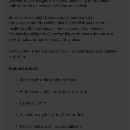
yksinkertaisen elegantti ulkoasu tekee siitä erinomaisen
vaihtoehdon esimerkiksi kihlasormukseksi.
Sormus on valmistettu kevyestä, kestävästä ja
antiallergisesta titaanista, joka ei ärsytä ihoa ja tuntuu
miellyttävältä käytössä – myös kylminä talvipäivinä.
Pyöristetty sisäpinta (Comfort fit) varmistaa erinomaisen
käyttömukavuuden koko päivän ajaksi.
Tämä 5 mm leveä sormus on tyylikäs valinta jokapäiväiseen
käyttöön.
Ominaisuudet:
Materiaali: antiallerginen titaani
Pintaviimeistely: harjattu ja kiillotettu
Leveys: 5 mm
Sisäpinta: pyöristetty (Comfort fit)
Kevyt, kestävä ja ihoystävällinen