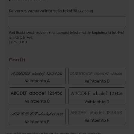
Kaiverrus vapaavalintaisella tekstillä
(
+
9,00
€
)
Voit lisätä sydänkuvion ♥ haluamasi tekstin väliin kopioimalla (ctrl+c)
ja liitä (ctrl+v).
Esim. J ♥ J
Fontti
Vaihtoehto A
Vaihtoehto B
Vaihtoehto C
Vaihtoehto D
Vaihtoehto F
Vaihtoehto E