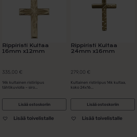
Rippiristi Kultaa
Rippiristi Kultaa
16mm x12mm
24mm x16mm
335,00
€
279,00
€
14k kultainen ristiriipus
Kultainen ristiriipus 14k kultaa,
tähtikuviolla – siro...
koko 24x16...
Lisää ostoskoriin
Lisää ostoskoriin
Lisää toivelistalle
Lisää toivelistalle