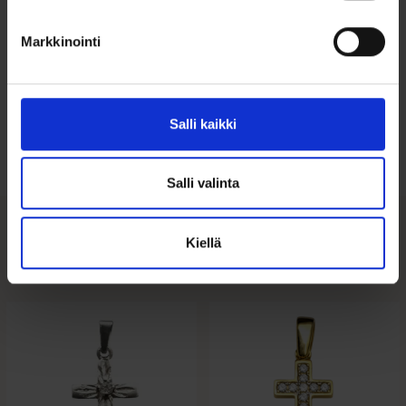
Markkinointi
Ohjeita sormuksen tai korun
koon valintaan
Salli kaikki
Tutustu ohjeisiin
Salli valinta
Kiellä
Tutustu myös