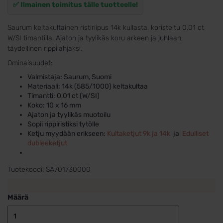
✅ Ilmainen toimitus tälle tuotteelle!
Saurum keltakultainen ristiriipus 14k kullasta, koristeltu 0,01 ct
W/SI timantilla. Ajaton ja tyylikäs koru arkeen ja juhlaan,
täydellinen rippilahjaksi.
Ominaisuudet:
Valmistaja: Saurum, Suomi
Materiaali: 14k (585/1000) keltakultaa
Timantti: 0,01 ct (W/SI)
Koko: 10 x 16 mm
Ajaton ja tyylikäs muotoilu
Sopii rippiristiksi tytölle
Ketju myydään erikseen:
Kultaketjut 9k ja 14k
ja
Edulliset
dubleeketjut
Tuotekoodi:
SA701730000
Määrä
Rippiristi