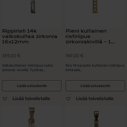
Rippiristi 14k
Pieni kultainen
valkokultaa zirkonia
ristiriipus
16x12mm
zirkoniakivillä – 1...
359,00
€
149,00
€
Valkokultainen ristiriipus cubic
Siro 14 karaatin kultainen ristiriipus
zirkonia -kivellä. Tyylikäs...
kirkkailla...
Lisää ostoskoriin
Lisää ostoskoriin
Lisää toivelistalle
Lisää toivelistalle