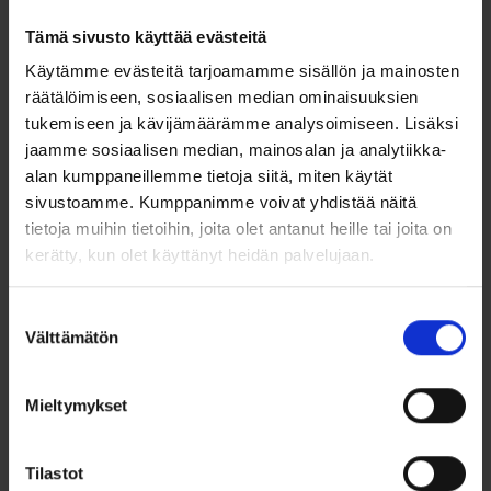
Tämä keltakultainen ristiriipus on ajattoman kaunis koru, joka
Tämä sivusto käyttää evästeitä
yhdistää klassisen muotoilun ja hillityn ylellisyyden.
Valmistettu laadukkaasta 14k keltakullasta, riipus säteilee
Käytämme evästeitä tarjoamamme sisällön ja mainosten
lämmintä hohdetta, jota korostaa keskelle upotettu 0,01 ct
räätälöimiseen, sosiaalisen median ominaisuuksien
timantti (W/SI). Timantin hienovarainen kimallus tuo koruun
tukemiseen ja kävijämäärämme analysoimiseen. Lisäksi
elegantin yksityiskohdan .
jaamme sosiaalisen median, mainosalan ja analytiikka-
Riipuksen koko on 10 x 16 mm, mikä tekee siitä täydellisen
alan kumppaneillemme tietoja siitä, miten käytät
arkeen ja juhlaan. Sen yksinkertainen ja selkeä muotoilu
sivustoamme. Kumppanimme voivat yhdistää näitä
tekee siitä myös merkityksellisen lahjan esimerkiksi
tietoja muihin tietoihin, joita olet antanut heille tai joita on
rippijuhliin, kasteeseen tai muihin tärkeisiin
elämäntapahtumiin.
kerätty, kun olet käyttänyt heidän palvelujaan.
Ominaisuudet:
Suostumuksen
Välttämätön
Valmistaja: Saurum, Suomi
valinta
Materiaali: 14k (585/1000) keltakultaa
Timantti: 0,01 ct (W/SI)
Koko: 10 x 16 mm
Mieltymykset
Ajaton ja tyylikäs muotoilu
Sopii rippiristiksi tytölle
Tilastot