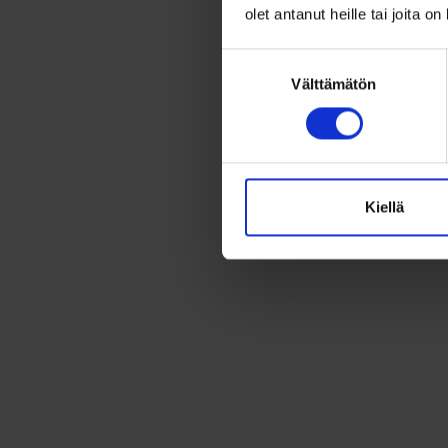
olet antanut heille tai joita o
Suostumuksen
Välttämätön
valinta
Kiellä