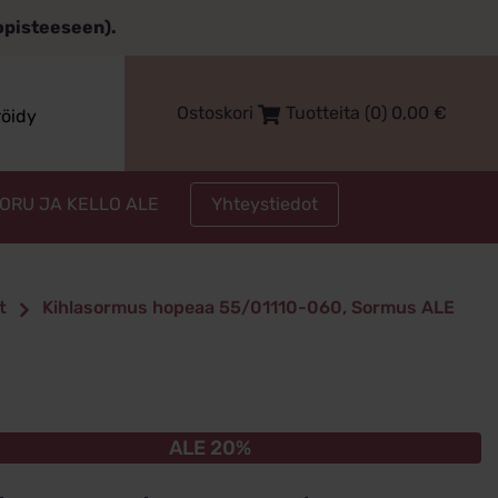
topisteeseen).
Ostoskori
Tuotteita (0)
0,00
€
röidy
Yhteystiedot
KORU JA KELLO ALE
t
Kihlasormus hopeaa 55/01110-060, Sormus ALE
ALE 20%