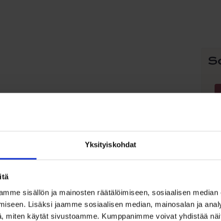
S
Tä
t
o
u
m
Vo
Yksityiskohdat
t
v
t
itä
si
mme sisällön ja mainosten räätälöimiseen, sosiaalisen median
iseen. Lisäksi jaamme sosiaalisen median, mainosalan ja analy
, miten käytät sivustoamme. Kumppanimme voivat yhdistää näitä t
K