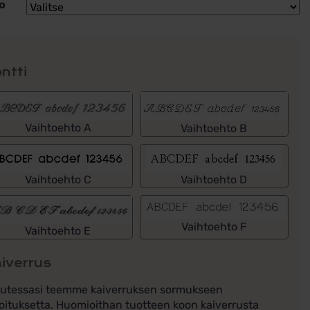
o
ntti
Vaihtoehto A
Vaihtoehto B
Vaihtoehto C
Vaihtoehto D
Vaihtoehto F
Vaihtoehto E
iverrus
lutessasi teemme kaiverruksen sormukseen
oituksetta. Huomioithan tuotteen koon kaiverrusta