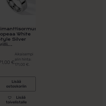
imanttisormus
opeaa White
tyle Silver
rilli...
Aikaisempi
alin hinta:
71,00
€
171,00
€
.
Lisää
ostoskoriin
Lisää
toivelistalle