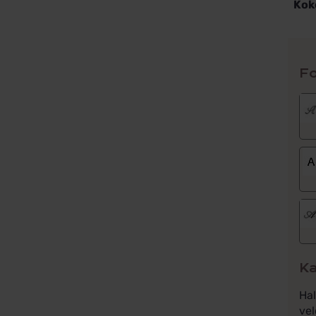
Kok
Fo
Ka
Ha
vel