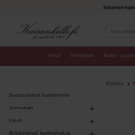
Siirry
Ilmainen toim
sisältöön
Korut
Sormukset
Kaste- ja ku
Kaisankello.fi
Etusivu
Suosituimmat tuotteemme
Sormukset
Korut
Ristiäislahjat, kastelahjat ja