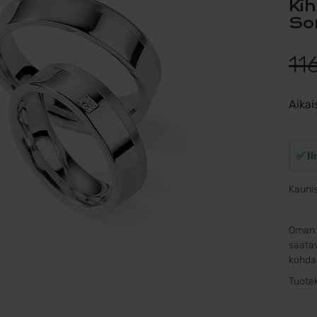
Kihlasormus hopeaa 55/01110-060,
So
11
Aikai
✅ Il
Kauni
Oman 
saatav
kohdas
Tuote