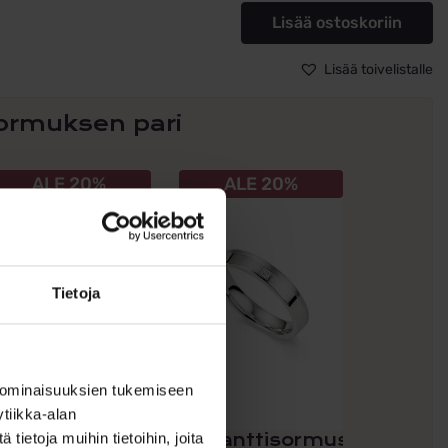
55/01110-
Lisää ostoskoriin
060,
Sormus
Lisää toivelistalle
ALE
määrä
ormuksen pari
llä
Tällä
ALE 20%
ALE 20%
uotteella
tuotteella
n
on
seampi
useampi
uunnelma.
muunnelma.
it
Voit
Tietoja
ehdä
tehdä
alinnat
valinnat
uotteen
tuotteen
vulla.
sivulla.
 ominaisuuksien tukemiseen
tiikka-alan
ietoja muihin tietoihin, joita
ihlasormus
Timanttisormus