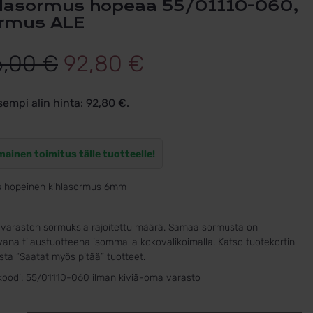
rmus ALE
Alkuperäinen
Nykyinen
6,00
€
92,80
€
hinta
hinta
sempi alin hinta:
92,80
€
.
oli:
on:
116,00 €.
92,80 €.
mainen toimitus tälle tuotteelle!
s hopeinen kihlasormus 6mm
varaston sormuksia rajoitettu määrä. Samaa sormusta on
ana tilaustuotteena isommalla kokovalikoimalla. Katso tuotekortin
ta “Saatat myös pitää” tuotteet.
koodi:
55/01110-060 ilman kiviä-oma varasto