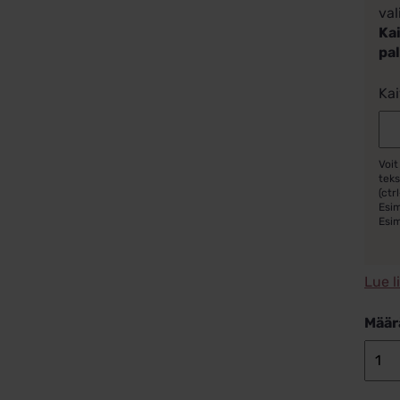
val
Kai
pa
Kai
Voit
teks
(ctrl
Esim
Esi
Lue l
Määr