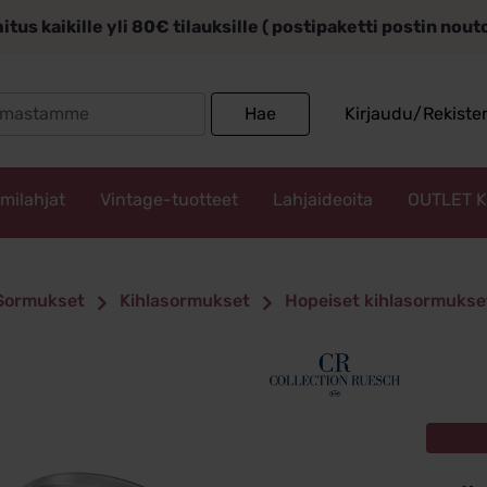
itus kaikille yli 80€ tilauksille ( postipaketti postin nou
Search
Hae
Kirjaudu/Rekiste
for:
mmilahjat
Vintage-tuotteet
Lahjaideoita
OUTLET 
Sormukset
Kihlasormukset
Hopeiset kihlasormukse