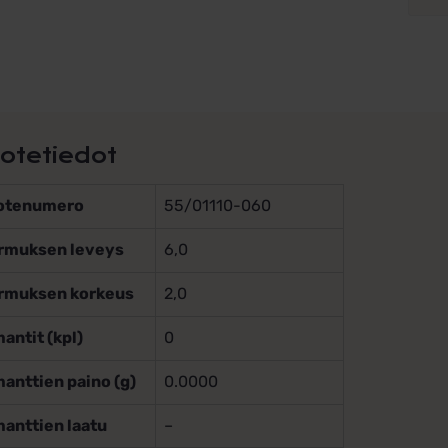
otetiedot
otenumero
55/01110-060
rmuksen leveys
6,0
rmuksen korkeus
2,0
antit (kpl)
0
anttien paino (g)
0.0000
manttien laatu
–