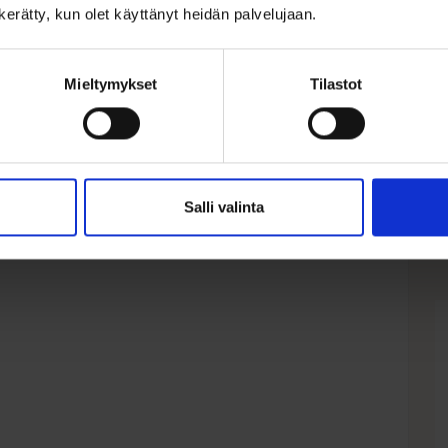
h
n kerätty, kun olet käyttänyt heidän palvelujaan.
5
S
Mieltymykset
Tilastot
1
A
N
h
h
ol
o
Salli valinta
1
9