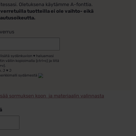
itessasi. Oletuksena käytämme A-fonttia.
verretuilla tuotteilla ei ole vaihto- eikä
lautusoikeutta.
verrus
 lisätä sydänkuvion ♥ haluamasi
tin väliin kopioimalla (ctrl+c) ja liitä
+v).
. J ♥ J
merkkimalli sydämestä
isää sormuksen koon ja materiaalin valinnasta
ä
Kihlasormus
hopeaa