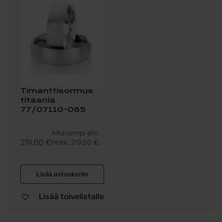
Timanttisormus
titaania
77/07110-065
Aikaisempi alin
219,00
€
hinta:
219,00
€
.
Lisää ostoskoriin
Lisää toivelistalle