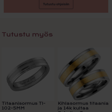
Tutustu ohjeisiin
Tutustu myös
Tällä
tuotteella
on
useampi
muunnelma.
Voit
tehdä
valinnat
tuotteen
sivulla.
Titaanisormus TI-
Kihlasormus titaania
102-5MM
ja 14k kultaa