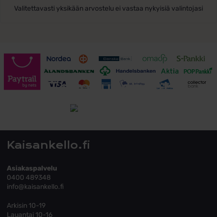
Valitettavasti yksikään arvostelu ei vastaa nykyisiä valintojasi
Toimitusehdot
Tutustu toimitusehtoihin
Kaisankello.fi
Asiakaspalvelu
0400 489348
info@kaisankello.fi
Arkisin 10-19
Lauantai 10-16