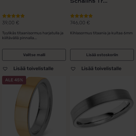
Schalins Tr...
39,00
€
746,00
€
Arvostelu
Arvostelu
tuotteesta:
tuotteesta:
Tyylikäs titaanisormus harjatulla ja
Kihlasormus titaania ja kultaa 6mm
5.00
/ 5
5.00
/ 5
kiiltävällä pinnalla...
Valitse malli
Lisää ostoskoriin
Lisää toivelistalle
Lisää toivelistalle
ALE 45%