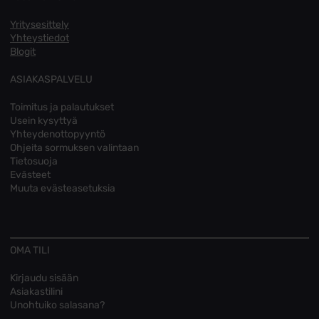
Yritysesittely
Yhteystiedot
Blogit
ASIAKASPALVELU
Toimitus ja palautukset
Usein kysyttyä
Yhteydenottopyyntö
Ohjeita sormuksen valintaan
Tietosuoja
Evästeet
Muuta evästeasetuksia
OMA TILI
Kirjaudu sisään
Asiakastilini
Unohtuiko salasana?