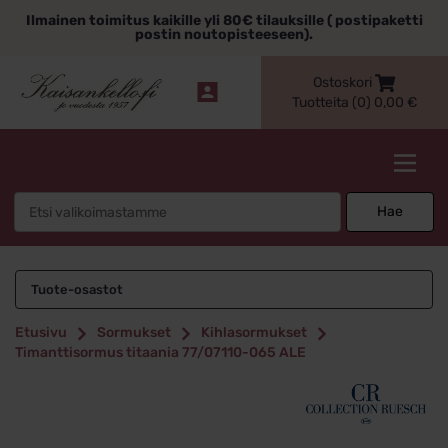
Siirry
Ilmainen toimitus kaikille yli 80€ tilauksille ( postipaketti
sisältöön
postin noutopisteeseen).
Ostoskori
Tuotteita (0)
0,00
€
Kaisankello.fi
Search
Hae
for:
Tuote-osastot
Etusivu
Sormukset
Kihlasormukset
Timanttisormus titaania 77/07110-065 ALE