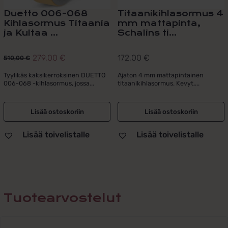
Duetto 006-068
Titaanikihlasormus 4
Kihlasormus Titaania
mm mattapinta,
ja Kultaa ...
Schalins ti...
279,00
€
172,00
€
510,00
€
Alkuperäinen
Nykyinen
hinta
hinta
Tyylikäs kaksikerroksinen DUETTO
Ajaton 4 mm mattapintainen
006-068 -kihlasormus, jossa...
titaanikihlasormus. Kevyt,...
oli:
on:
510,00 €.
279,00 €.
Lisää ostoskoriin
Lisää ostoskoriin
Lisää toivelistalle
Lisää toivelistalle
Tuotearvostelut